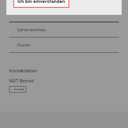
Ich bin einverstanden
In der Nähe
Auf der Karte anschauen
Sehenswertes
Touren
Kontaktdaten
5637
Beinwil
Anreise