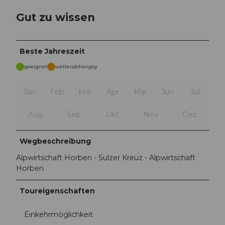
Gut zu wissen
Beste Jahreszeit
geeignet
wetterabhängig
Jan
Feb
Mär
Apr
Mai
Jun
Jul
Aug
Sep
Okt
Nov
Dez
Wegbeschreibung
Alpwirtschaft Horben - Sulzer Kreuz - Alpwirtschaft
Horben
Toureigenschaften
Einkehrmöglichkeit