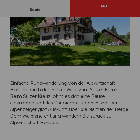
GPX
Route
1:37 h
6,12 km
77 m
80 m
796 m
858 m
62 m
Start: Alpwirtschaft Horben
Ziel: Alpwirtschaft Horben
© Seetal Tourismus, Seetal Tourismus
© Seetal Tourismus, Foto: Christian Perret
Einfache Rundwanderung von der Alpwirtschaft
Horben durch den Sulzer Wald zum Sulzer Kreuz.
Beim Sulzer Kreuz lohnt es sich eine Pause
einzulegen und das Panorama zu geniessen. Der
Alpenzeiger gibt Auskunft über die Namen der Berge.
Dem Waldrand entlang wandern Sie zurück zur
Alpwirtschaft Horben.