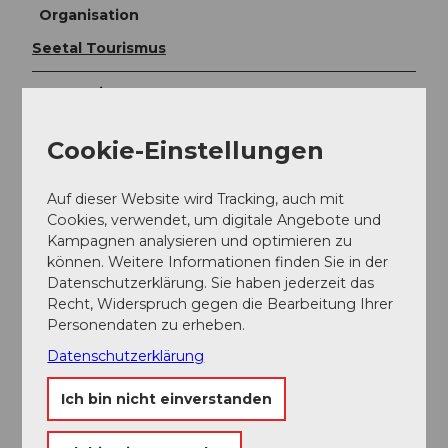
Organisation
Seetal Tourismus
Unser Tipp
in der
Alpwirtschaft Horben
einkehren
Cookie-Einstellungen
das Panorama beim Sulzer Kreuz geniessen
Auf dieser Website wird Tracking, auch mit
Cookies, verwendet, um digitale Angebote und
Karte
Kampagnen analysieren und optimieren zu
können. Weitere Informationen finden Sie in der
Landeskarte 1:25'000 (Bundesamt für
Datenschutzerklärung. Sie haben jederzeit das
Landestopografie swisstopo) Blatt Hochdorf
Recht, Widerspruch gegen die Bearbeitung Ihrer
Wanderkarte 1:50'000 (Bundesamt für
Personendaten zu erheben.
Landestopografie swisstopo) Blatt Rotkreuz
Datenschutzerklärung
Ich bin nicht einverstanden