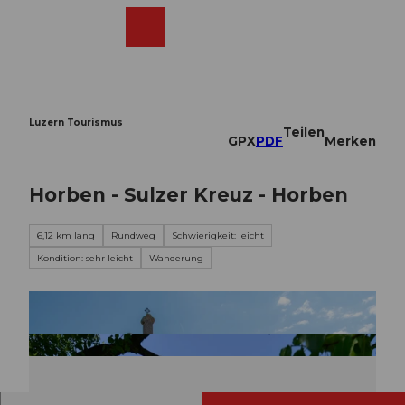
Z
u
Webcams
Merkzettel
Suche
Menü
Shop
m
I
n
h
a
Luzern Tourismus
Teilen
l
GPX
PDF
Merken
t
Horben - Sulzer Kreuz - Horben
6,12 km lang
Rundweg
Schwierigkeit: leicht
Kondition: sehr leicht
Wanderung