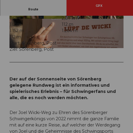
GPX
Route
0:55 h
2,87 km
© Yannick Röösli, UNESCO Biosphäre Entlebu
© Yannick Röösli, UNESCO Biosphäre Entlebu
112 m
112 m
ch
ch
1.152 m
1.264 m
112 m
Start: Sörenberg, Post
Ziel: Sörenberg, Post
© Yannick Röösli, UNESCO Biosphäre Entlebuch
Der auf der Sonnenseite von Sörenberg
gelegene Rundweg ist ein informatives und
spielerisches Erlebnis – für Schwingerfans und
alle, die es noch werden möchten.
Der Joel Wicki-Weg zu Ehren des Sörenberger
Schwingerkönigs von 2022 nimmt die ganze Familie
mit auf eine kurze Reise, auf welcher der Werdegang
von Joel und die Geheimnisse des Schwingsports