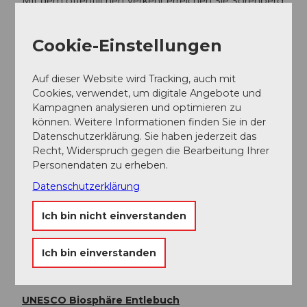
Mit dem öffentlichen Verkehr erreichen Sie Sörenberg
via Schüpfheim (Bahnlinie Bern-Luzern). Ab
Schüpfheim fahren Sie mit dem Postauto bis nach
Cookie-Einstellungen
Sörenberg, Post. Planen Sie Ihre Reise mit dem
SBB
Online Fahrplan.
Auf dieser Website wird Tracking, auch mit
Cookies, verwendet, um digitale Angebote und
Weitere Infos / Links
Kampagnen analysieren und optimieren zu
Sörenberg Flühli Tourismus
können. Weitere Informationen finden Sie in der
Rothornstrasse 21
Datenschutzerklärung. Sie haben jederzeit das
6174 Sörenberg
Recht, Widerspruch gegen die Bearbeitung Ihrer
Telefon +41 (0)41 488 11 85
Personendaten zu erheben.
info@soerenberg.ch
Datenschutzerklärung
www.soerenberg.ch
Ich bin nicht einverstanden
Autor:in
Sörenberg Flühli Tourismus
Ich bin einverstanden
Organisation
UNESCO Biosphäre Entlebuch