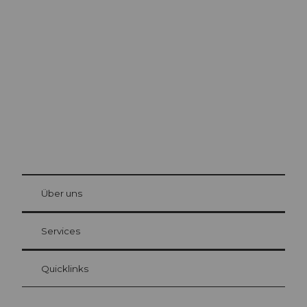
Ausflugstipps in
Luzern
Die Stadt. Der See. Die Berge.
© Be
at Bre
chbü
hl
Über uns
Gästekarte Luzern
Ihre Vorteile als Übernachtungsgast
Services
Quicklinks