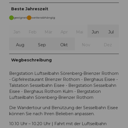
Beste Jahreszeit
geeignet
wetterabhängig
Jan
Feb
Mär
Apr
Mai
Jun
Jul
Aug
Sep
Okt
Nov
Dez
Wegbeschreibung
Bergstation Luftseilbahn Sörenberg-Brienzer Rothorn
- Gipfelrestaurant Brienzer Rothorn - Berghaus Eisee -
Talstation Sesselbahn Eisee - Bergstation Sesselbahn
Eisee - Berghaus Rothorn Kulm - Bergstation
Luftseilbahn Sörenberg-Brienzer Rothorn
Die Wandertour und Benützung der Sesselbahn Eisee
können Sie nach Ihren Belieben anpassen.
10.10 Uhr – 10.20 Uhr | Fahrt mit der Luftseilbahn