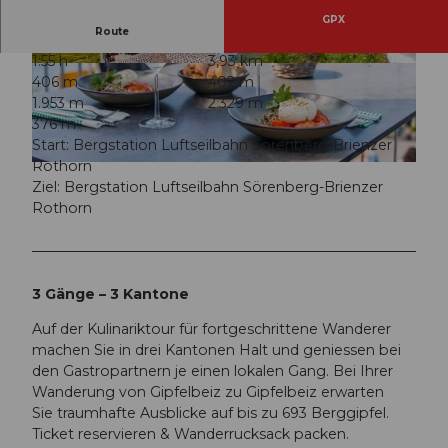
GPX
Route
1:55 h
3,93 km
© Wanderblondies, UNESCO Biosphäre Entleb
© Wanderblondies, UNESCO Biosphäre Entleb
406 m
402 m
uch
uch
1.953 m
2.329 m
376 m
Start: Bergstation Luftseilbahn Sörenberg-Brienzer
Rothorn
© Wanderblondies, UNESCO Biosphäre Entlebuch
Ziel: Bergstation Luftseilbahn Sörenberg-Brienzer
Rothorn
3 Gänge – 3 Kantone
Auf der Kulinariktour für fortgeschrittene Wanderer
machen Sie in drei Kantonen Halt und geniessen bei
den Gastropartnern je einen lokalen Gang. Bei Ihrer
Wanderung von Gipfelbeiz zu Gipfelbeiz erwarten
Sie traumhafte Ausblicke auf bis zu 693 Berggipfel.
Ticket reservieren & Wanderrucksack packen.