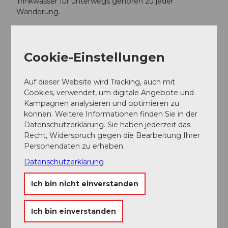
Trinkwasser für unterwegs gehören zu jeder
Wanderung.
Weitere Tipps zum sicheren Wandern, Informationen
zu Mutterkuhherden und Herdenschutzhunden und
vieles mehr gibt es auf der Webseite der
Schweizer
Cookie-Einstellungen
Wanderwege
.
Auf dieser Website wird Tracking, auch mit
Anreise und Parken
Cookies, verwendet, um digitale Angebote und
Kampagnen analysieren und optimieren zu
Anfahrt
können. Weitere Informationen finden Sie in der
Datenschutzerklärung. Sie haben jederzeit das
Die UNESCO Biosphäre Entlebuch liegt im Herzen
Recht, Widerspruch gegen die Bearbeitung Ihrer
der Schweiz, zentral zwischen Bern und Luzern. Sie
Personendaten zu erheben.
erreichen Sörenberg über die Hauptstrasse 10
Richtung Schüpfheim und von dort nach Flühli
Datenschutzerklärung
Sörenberg. Von Giswil fahren Sie über die
Panoramastrasse / Glaubenbielenpass nach
Ich bin nicht einverstanden
Sörenberg.
Planen Sie Ihre Route mit Hilfe des
Google
Ich bin einverstanden
Routenplaners
.