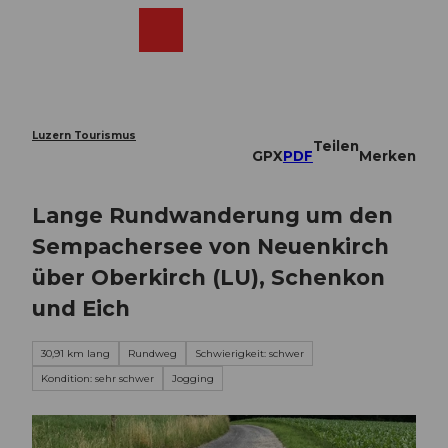
Z
u
Webcams
Merkzettel
Suche
Menü
Shop
m
I
n
h
a
Luzern Tourismus
Teilen
l
GPX
PDF
Merken
t
Lange Rundwanderung um den
Sempachersee von Neuenkirch
über Oberkirch (LU), Schenkon
und Eich
30,91 km lang
Rundweg
Schwierigkeit: schwer
Kondition: sehr schwer
Jogging