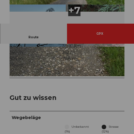
GPX
Route
4:45 h
30,91 km
© Capricorn Harry 〽️🇨🇭, Community |
© Hans Spreiter, Community
360 m
352 m
CC-BY
504 m
788 m
284 m
© Arn Katy, Community
Gut zu wissen
Wegebeläge
Unbekannt
Strasse
(1%)
(12%)