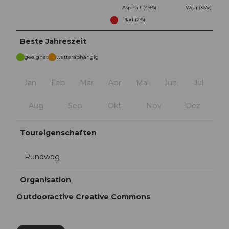
Asphalt (49%)
Weg (36%)
Pfad (2%)
Beste Jahreszeit
geeignet
wetterabhängig
Jan
Feb
Mär
Apr
Mai
Jun
Jul
Aug
Sep
Okt
Nov
Dez
Toureigenschaften
Rundweg
Organisation
Outdooractive Creative Commons