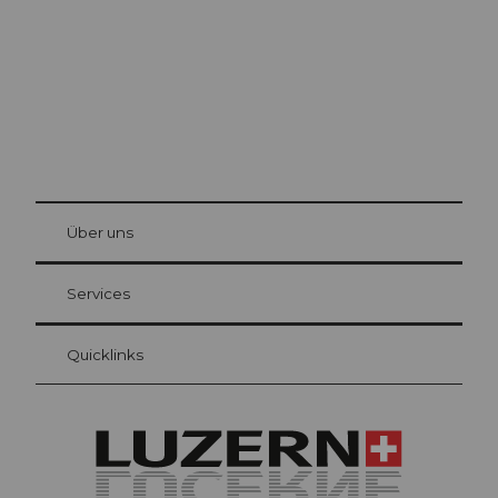
© Be
at Bre
chbü
hl
Über uns
Gästekarte Luzern
Ihre Vorteile als Übernachtungsgast
Services
Quicklinks