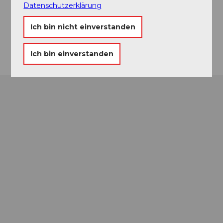
Kontaktdaten
Datenschutzerklärung
6206
Neuenkirch
Ich bin nicht einverstanden
Anreise
Ich bin einverstanden