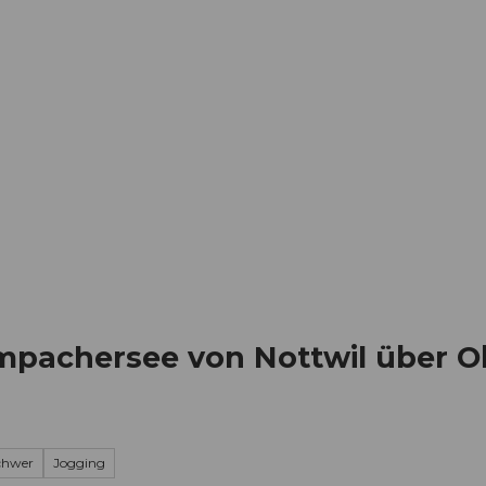
Informieren
Buchen
Business
W
pachersee von Nottwil über Ob
schwer
Jogging