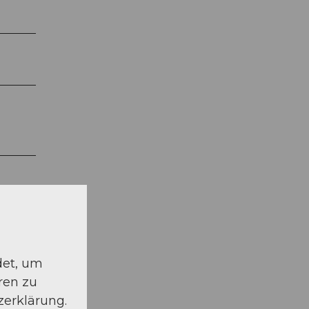
det, um
ren zu
zerklärung.