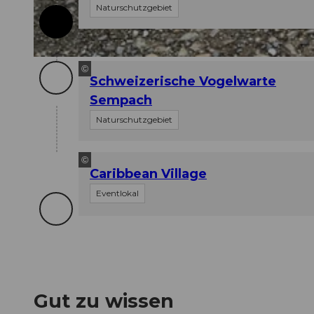
Naturschutzgebiet
© Arn Katy, Community
©
Schweizerische Vogelwarte
Sempach
Naturschutzgebiet
©
Caribbean Village
Eventlokal
Gut zu wissen