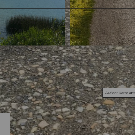
22,69 km
112 m
614 m
© Betschart Othmar, Community
Auf der Karte an