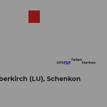
DE
ebcams
Merkzettel
Suche
Shop
Teilen
GPX
PDF
Merken
erkirch (LU), Schenkon