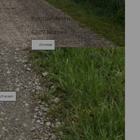
Kontaktdaten
6207
Nottwil
Anreise
schauen