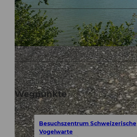
3:20 h
111 m
502 m
112 m
© Naim Redzepi, Community
Wegpunkte
Besuchszentrum Schweizerische
Vogelwarte