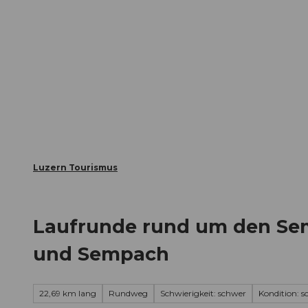
Z
ungen
Webcams
Gästekarte
u
m
Die Stadt
Die Erlebnisregion
I
n
h
a
l
t
Luzern Tourismus
Laufrunde rund um den Sem
und Sempach
22,69 km lang
Rundweg
Schwierigkeit: schwer
Kondition: 