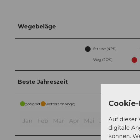
Wegebeläge
Strasse (42%)
Weg (20%)
Beste Jahreszeit
Cookie-
geeignet
wetterabhängig
Auf dieser
Jan
Feb
Mär
Apr
Mai
Jun
Jul
Aug
digitale A
können. We