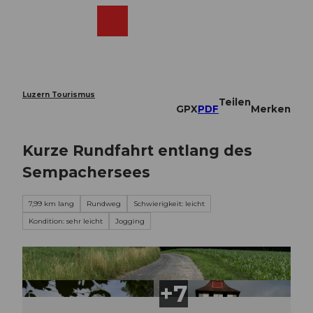
Z
u
Webcams
Merkzettel
Suche
Menü
Shop
m
I
n
h
a
Luzern Tourismus
Teilen
l
GPX
PDF
Merken
t
Kurze Rundfahrt entlang des
Sempachersees
7,99 km lang
Rundweg
Schwierigkeit: leicht
Kondition: sehr leicht
Jogging