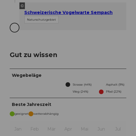
©
Schweizerische Vogelwarte Sempach
Naturschutzgebiet
Gut zu wissen
Wegebeläge
Strasse (44%)
Asphalt (9%)
Weg (24%)
Pfad (22%)
Beste Jahreszeit
geeignet
wetterabhängig
Jan
Feb
Mär
Apr
Mai
Jun
Jul