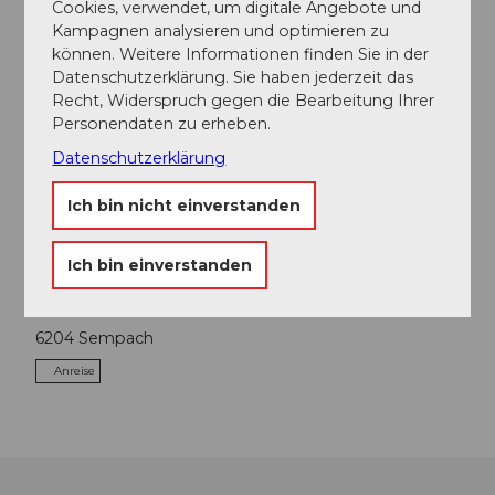
In der Nähe
Auf der Karte anschauen
Cookies, verwendet, um digitale Angebote und
Kampagnen analysieren und optimieren zu
können. Weitere Informationen finden Sie in der
Datenschutzerklärung. Sie haben jederzeit das
Veranstaltung
Recht, Widerspruch gegen die Bearbeitung Ihrer
Personendaten zu erheben.
Sehenswertes
Datenschutzerklärung
Touren
Ich bin nicht einverstanden
Ich bin einverstanden
Kontaktdaten
6204
Sempach
Anreise