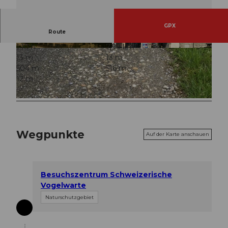
GPX
Route
1:10 h
7,99 km
© Erlebnismacher AG
© Elisabeth Brülhart, Community
13 m
13 m
504 m
516 m
12 m
© Arn Katy, Community
Wegpunkte
Auf der Karte anschauen
Besuchszentrum Schweizerische
Vogelwarte
Naturschutzgebiet