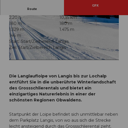
GPX
Route
2:20 h
10,35 km
180 m
180 m
1.329 m
1.475 m
146 m
Start: Start/Zielbereich Langis
Ziel: Start/Zielbereich Langis
© Obwalden Tourismus, Obwalden Tourismus
© Obwalden Tourismus, Obwalden Tourismus
Die Langlaufloipe von Langis bis zur Lochalp
entführt Sie in die unberührte Winterlandschaft
des Grossschlierentals und bietet ein
einzigartiges Naturerlebnis in einer der
schönsten Regionen Obwaldens.
Startpunkt der Loipe befindet sich unmittlebar neben
dem Parkplatz Langis, von wo aus sich die Strecke
leicht ansteigend durch das Grossschlierental zieht.