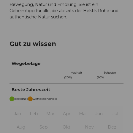
Bewegung, Natur und Erholung. Sie ist ein
Geheimtipp für alle, die abseits der Hektik Ruhe und
authentische Natur suchen.
Gut zu wissen
Wegebeläge
Asphalt
Schotter
(20%)
(80%)
Beste Jahreszeit
geeignet
wetterabhängig
Jan
Feb
Mär
Apr
Mai
Jun
Jul
Aug
Sep
Okt
Nov
Dez