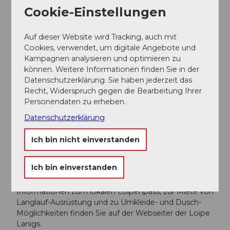
Cookie-Einstellungen
Weitere Infos / Links
Auf dieser Website wird Tracking, auch mit
Cookies, verwendet, um digitale Angebote und
Wintersaison:
Kampagnen analysieren und optimieren zu
Die Wintersaison dauert in der Regel von Ende
können. Weitere Informationen finden Sie in der
November bis Ende April
Datenschutzerklärung. Sie haben jederzeit das
Schneebericht:
Recht, Widerspruch gegen die Bearbeitung Ihrer
Aktuelle Informationen zur Schneelage kann täglich
Personendaten zu erheben.
unter +41 (0)41 675 11 46 abgehört werden.
Datenschutzerklärung
Wegweisung:
Ich bin nicht einverstanden
Alle Loipen sind im Start-/Zielbereich auf einer
Übersichtstafel dargestellt und markiert. Die Loipe
Fröschenseeli ist im Gelände gut sichtbar markiert.
Ich bin einverstanden
Ski-Miete und Loipenpass:
Informationen zum lokalen Loipenpass, zur Miete von
Langlauf-Ausrüstung und zu Umkleide- und Dusch-
Möglichkeiten finden Sie auf der Webseiter der Loipe
Lanigs.