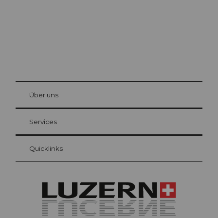
© Be
at Bre
chbü
hl
Über uns
Gästekarte Luzern
Ihre Vorteile als Übernachtungsgast
Services
Quicklinks