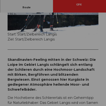
GPX
Route
1:35 h
5,90 km
© Obwalden Tourismus, Obwalden Tourismus
© Obwalden Tourismus, Obwalden Tourismus
60 m
60 m
1.409 m
1.469 m
60 m
Start: Start/Zielbereich Langis
Ziel: Start/Zielbereich Langis
© Obwalden Tourismus, Obwalden Tourismus
Skandinavien-Feeling mitten in der Schweiz: Die
Loipe im Gebiet Langis schlängelt sich entlang
der Schlieren durch eine Hochmoor-Landschaft
mit Birken, Bergföhren und blitzenden
Bergwiesen. Einst genossen hier Kurgäste in
gediegener Atmosphäre heilende Moor- und
Schwefelbäder.
Die Hochebene des Schlierertals ist ein Geheimtipp
für Naturliebhaber: Das Gebiet Langis wird von Sarnen