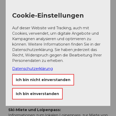
bis nach Sarnen und von dort mit dem Postauto ins
Langis.
Cookie-Einstellungen
Busfahrplan
Auf dieser Website wird Tracking, auch mit
Weitere Infos / Links
Cookies, verwendet, um digitale Angebote und
Kampagnen analysieren und optimieren zu
können. Weitere Informationen finden Sie in der
Wintersaison:
Datenschutzerklärung. Sie haben jederzeit das
Die Wintersaison dauert in der Regel von Ende
Recht, Widerspruch gegen die Bearbeitung Ihrer
November bis Ende April
Personendaten zu erheben.
Schneebericht:
Datenschutzerklärung
Aktuelle Informationen zur Schneelage kann täglich
unter +41 (0)41 675 11 46 abgehört werden.
Ich bin nicht einverstanden
Wegweisung:
Alle Loipen sind im Start-/Zielbereich auf einer
Ich bin einverstanden
Übersichtstafel dargestellt und markiert. Die Loipe
Fröschenseeli ist im Gelände gut sichtbar markiert.
Ski-Miete und Loipenpass:
Informationen zum lokalen Loipenpass, zur Miete von