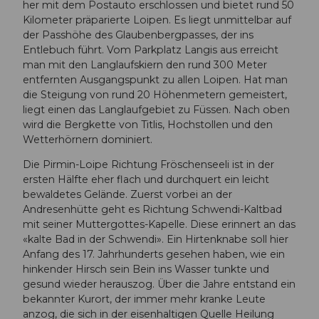
her mit dem Postauto erschlossen und bietet rund 50
Kilometer präparierte Loipen. Es liegt unmittelbar auf
der Passhöhe des Glaubenbergpasses, der ins
Entlebuch führt. Vom Parkplatz Langis aus erreicht
man mit den Langlaufskiern den rund 300 Meter
entfernten Ausgangspunkt zu allen Loipen. Hat man
die Steigung von rund 20 Höhenmetern gemeistert,
liegt einen das Langlaufgebiet zu Füssen. Nach oben
wird die Bergkette von Titlis, Hochstollen und den
Wetterhörnern dominiert.
Die Pirmin-Loipe Richtung Fröschenseeli ist in der
ersten Hälfte eher flach und durchquert ein leicht
bewaldetes Gelände. Zuerst vorbei an der
Andresenhütte geht es Richtung Schwendi-Kaltbad
mit seiner Muttergottes-Kapelle. Diese erinnert an das
«kalte Bad in der Schwendi». Ein Hirtenknabe soll hier
Anfang des 17. Jahrhunderts gesehen haben, wie ein
hinkender Hirsch sein Bein ins Wasser tunkte und
gesund wieder herauszog. Über die Jahre entstand ein
bekannter Kurort, der immer mehr kranke Leute
anzog, die sich in der eisenhaltigen Quelle Heilung