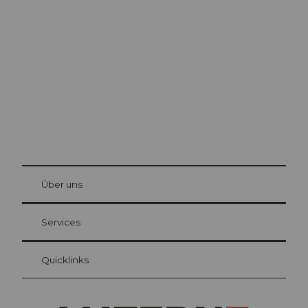
Ausflugstipps in
Luzern
Die Stadt. Der See. Die Berge.
© Be
at Bre
chbü
hl
Über uns
Gästekarte Luzern
Ihre Vorteile als Übernachtungsgast
Services
Quicklinks