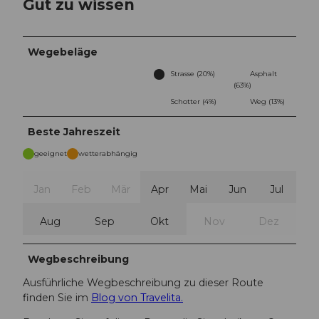
Gut zu wissen
Wegebeläge
Strasse (20%)
Asphalt
(63%)
Schotter (4%)
Weg (13%)
Beste Jahreszeit
geeignet
wetterabhängig
Jan
Feb
Mär
Apr
Mai
Jun
Jul
Aug
Sep
Okt
Nov
Dez
Wegbeschreibung
Ausführliche Wegbeschreibung zu dieser Route
finden Sie im
Blog von Travelita.