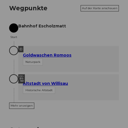
Wegpunkte
Auf der Karte anschauen
Bahnhof Escholzmatt
Start
Start
©
Goldwaschen Romoos
Naturpark
CC-
BY-
ND
Altstadt von Willisau
Historische Altstadt
Mehr anzeigen