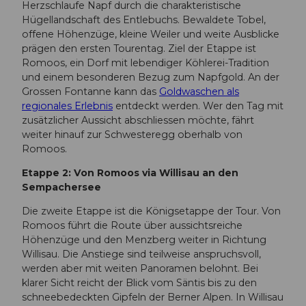
Herzschlaufe Napf durch die charakteristische
Hügellandschaft des Entlebuchs. Bewaldete Tobel,
offene Höhenzüge, kleine Weiler und weite Ausblicke
prägen den ersten Tourentag. Ziel der Etappe ist
Romoos, ein Dorf mit lebendiger Köhlerei-Tradition
und einem besonderen Bezug zum Napfgold. An der
Grossen Fontanne kann das
Goldwaschen als
regionales Erlebnis
entdeckt werden. Wer den Tag mit
zusätzlicher Aussicht abschliessen möchte, fährt
weiter hinauf zur Schwesteregg oberhalb von
Romoos.
Etappe 2: Von Romoos via Willisau an den
Sempachersee
Die zweite Etappe ist die Königsetappe der Tour. Von
Romoos führt die Route über aussichtsreiche
Höhenzüge und den Menzberg weiter in Richtung
Willisau. Die Anstiege sind teilweise anspruchsvoll,
werden aber mit weiten Panoramen belohnt. Bei
klarer Sicht reicht der Blick vom Säntis bis zu den
schneebedeckten Gipfeln der Berner Alpen. In Willisau