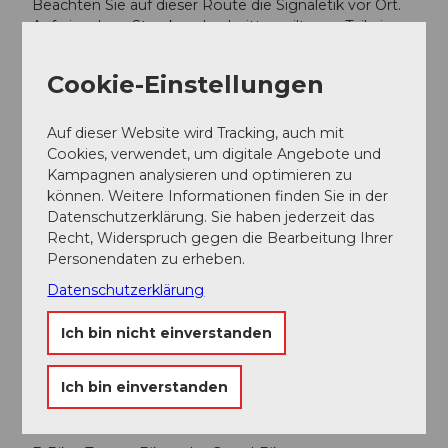
Beachten Sie auf dieser Route die Signaletik vor Ort.
Auf einzelnen Streckenabschnitten gilt zum Teil ein
Verbot für schnelle E-Bikes (45er mit gelber Nummer).
Hier
finden Sie die Verkehrsignale und deren
Cookie-Einstellungen
Bedeutung.
Bei Hofdurchfahren bedanken wir uns im Namen der
Auf dieser Website wird Tracking, auch mit
Landwirte für die Durchfahrt in angepasster,
Cookies, verwendet, um digitale Angebote und
reduzierter Geschwindigkeit.
Kampagnen analysieren und optimieren zu
können. Weitere Informationen finden Sie in der
Datenschutzerklärung. Sie haben jederzeit das
Toureigenschaften
Recht, Widerspruch gegen die Bearbeitung Ihrer
Personendaten zu erheben.
Einkehrmöglichkeit
Datenschutzerklärung
Kulturell interessant
Ich bin nicht einverstanden
Natur Highlight
Ich bin einverstanden
Ausrüstung