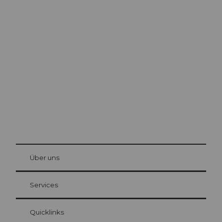
Ausflugstipps in
Luzern
Die Stadt. Der See. Die Berge.
© Be
at Bre
chbü
hl
Über uns
Gästekarte Luzern
Ihre Vorteile als Übernachtungsgast
Services
Quicklinks