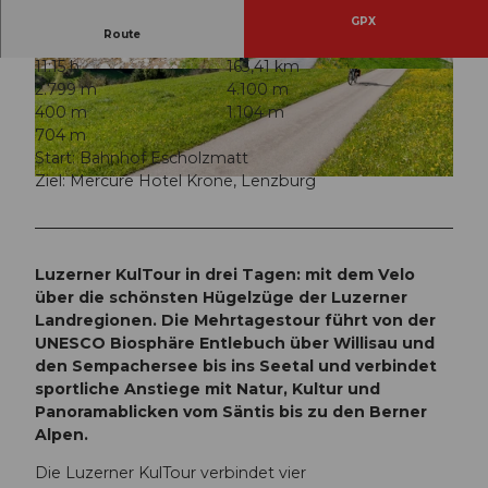
GPX
Route
11:15 h
163,41 km
© travelita.ch, Anita Brechbühl, Luzern Tourism
© travelita.ch, Anita Brechbühl, Luzern Tourism
2.799 m
4.100 m
us |
CC-BY
us |
CC-BY
400 m
1.104 m
704 m
Start: Bahnhof Escholzmatt
Ziel: Mercure Hotel Krone, Lenzburg
© travelita.ch, Anita Brechbühl, Luzern Tourismus |
CC-BY
Luzerner KulTour in drei Tagen: mit dem Velo
über die schönsten Hügelzüge der Luzerner
Landregionen. Die Mehrtagestour führt von der
UNESCO Biosphäre Entlebuch über Willisau und
den Sempachersee bis ins Seetal und verbindet
sportliche Anstiege mit Natur, Kultur und
Panoramablicken vom Säntis bis zu den Berner
Alpen.
Die Luzerner KulTour verbindet vier