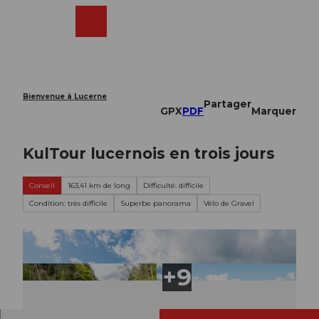
T
o
Webcams
Recherche
Menu
Shop
c
o
n
t
e
Bienvenue à Lucerne
Partager
n
GPX
PDF
Marquer
t
KulTour lucernois en trois jours
Conseil
163,41 km de long
Difficulté: difficile
Condition: très difficile
Superbe panorama
Vélo de Gravel