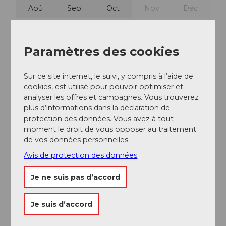
Aoû
Sep
Oct
Nov
Déc
Description de l'itinéraire
Paramètres des cookies
Vous trouverez un itinéraire détaillé de ce parcours sur
le
blog de Travelita
.
Sur ce site internet, le suivi, y compris à l’aide de
Veuillez respecter la signalisation locale sur ce
cookies, est utilisé pour pouvoir optimiser et
parcours. Sur certaines sections, il est interdit d'utiliser
analyser les offres et campagnes. Vous trouverez
des e-bikes rapides (45 km/h avec plaque jaune).
Vous
plus d’informations dans la déclaration de
trouverez ici
les signaux de circulation et leur
protection des données. Vous avez à tout
signification.
moment le droit de vous opposer au traitement
de vos données personnelles.
Lorsque vous traversez une ferme, nous remercions
au nom des agriculteurs de circuler à une vitesse
Avis de protection des données
adaptée et réduite.
Je ne suis pas d’accord
Equipement
Je suis d’accord
E-bike, vélo de randonnée ou gravel bike