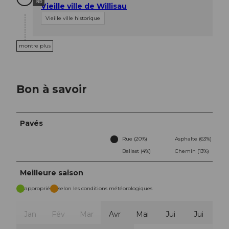
ND
Vieille ville de Willisau
Vieille ville historique
montre plus
Bon à savoir
Pavés
Rue (20%)
Asphalte (63%)
Ballast (4%)
Chemin (13%)
Meilleure saison
approprié
selon les conditions météorologiques
Jan
Fév
Mar
Avr
Mai
Jui
Jui