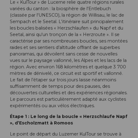
Le « KulTour » de Lucerne relie quatre régions rurales
variées du canton : la biosphère de l'Entlebuch
(classée par l'UNESCO), la région de Willisau, le lac de
Sempach et le Seetal. L'itinéraire suit principalement
les boucles balisées « Herzschlaufen » du Napf et du
Seetal, ainsi qu'un tronçon de la « Herzroute ». Il se
caractérise par ses nombreuses boucles, ses montées
raides et ses sentiers d’altitude offrant de superbes
panoramas, qui dévoilent sans cesse de nouvelles
vues sur le paysage vallonné, les Alpes et les lacs de la
région. Avec environ 168 kilomètres et quelque 3 700
mètres de dénivelé, ce circuit est sportif et vallonné.
Le fait de l’étaper sur trois jours laisse néanmoins
suffisamment de temps pour des pauses, des
découvertes culturelles et des expériences régionales.
Le parcours est particulièrement adapté aux cyclistes
expérimentés ou aux vélos électriques.
Étape 1 : Le long de la boucle « Herzschlaufe Napf
», d’Escholzmatt à Romoos
Le point de départ du Luzerner KulTour se trouve à