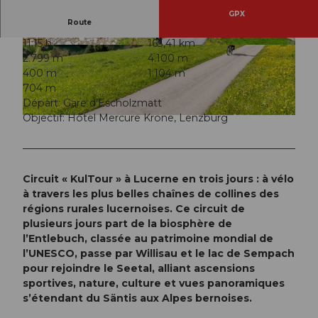
GPX
Route
11:15 h
163,41 km
© travelita.ch, Anita Brechbühl, Luzern Tourism
© travelita.ch, Anita Brechbühl, Luzern Tourism
2.799 m
4.100 m
us |
CC-BY
us |
CC-BY
400 m
1.104 m
704 m
Départ: Gare d’Escholzmatt
Objectif: Hôtel Mercure Krone, Lenzburg
© travelita.ch, Anita Brechbühl, Luzern Tourismus |
CC-BY
Circuit « KulTour » à Lucerne en trois jours : à vélo
à travers les plus belles chaînes de collines des
régions rurales lucernoises. Ce circuit de
plusieurs jours part de la biosphère de
l’Entlebuch, classée au patrimoine mondial de
l’UNESCO, passe par Willisau et le lac de Sempach
pour rejoindre le Seetal, alliant ascensions
sportives, nature, culture et vues panoramiques
s’étendant du Säntis aux Alpes bernoises.