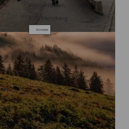
Kontaktdaten
6125
Menzberg
Anreise
iten
,
lgen