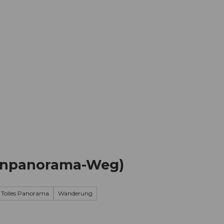
Informieren
Buchen
Business
W
enpanorama-Weg)
Tolles Panorama
Wanderung