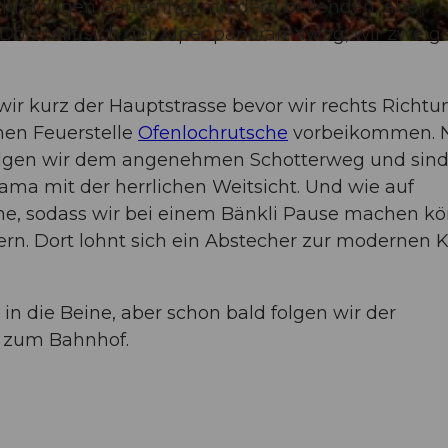
chnamigen Bauernhof mit dem bellenden, aber
Dort teilt sich der Alpenpanoramaweg, wir zweig
ir kurz der Hauptstrasse bevor wir rechts Richtu
nen Feuerstelle
Ofenlochrutsche
vorbeikommen. 
folgen wir dem angenehmen Schotterweg und sin
ma mit der herrlichen Weitsicht. Und wie auf
ne, sodass wir bei einem Bänkli Pause machen k
rn. Dort lohnt sich ein Abstecher zur modernen K
 in die Beine, aber schon bald folgen wir der
 zum Bahnhof.