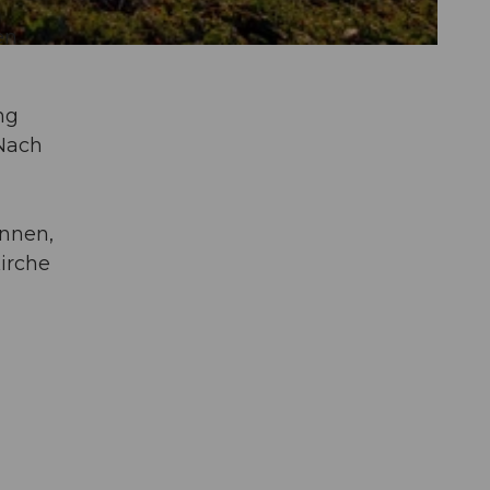
en
ng
Nach
d
önnen,
irche