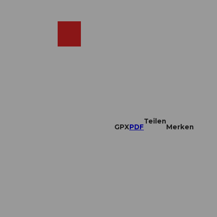
DE
ebcams
Merkzettel
Suche
Shop
Teilen
GPX
PDF
Merken