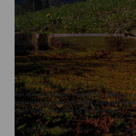
3:00 h
100 m
565 m
515 m
© Willisau Tourismus, Willisau Tourismus
Start: Menzberg
Ziel: Bahnhof Wolhusen
Bei dieser schönen Wanderung über die 
Horizont und das prächtige Alpenpanorama 
nach Wolhusen geht es steil runter.
Die Wanderung startet beim vom Hotel Menz