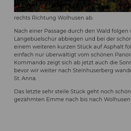
dem Wegweiser Oberlehn bis wir beim glei
harmlosen Hund die Wandertafel erblicken. 
© Rita Pauchard, Willisau Tourismus
rechts Richtung Wolhusen ab.
Nach einer Passage durch den Wald folgen w
Längebüelschür abbiegen und bei der schö
einem weiteren kurzen Stück auf Asphalt 
einfach nur überwältigt vom schönen Panora
Kommando zeigt sich ab jetzt auch die Son
bevor wir weiter nach Steinhuserberg wande
St. Anna.
Das letzte sehr steile Stück geht noch schön
gezähmten Emme nach bis nach Wolhusen