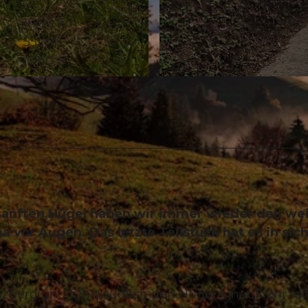
10,83 km
551 m
1.080 m
© Willisau Tourismus, Willisau Tourismus
sanften Hügel haben wir immer wieder den we
vor Augen. Das letzte Teilstück hat es in sich
berg und führt südlich den Hügel hinauf. Wir fo