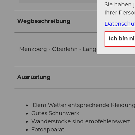
Sie haben 
Ihrer Pers
Wegbeschreibung
Datenschu
Ich bin n
Menzberg - Oberlehn - Längebüel-Schür -
Ausrüstung
Dem Wetter entsprechende Kleidun
Gutes Schuhwerk
Wanderstöcke sind empfehlenswert
Fotoapparat