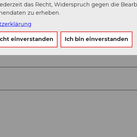
jederzeit das Recht, Widerspruch gegen die Bear
onendaten zu erheben.
tzerklärung
icht einverstanden
Ich bin einverstanden
 Steinhuserberg - Wolhusen
g