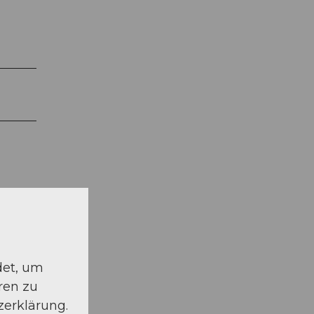
det, um
ren zu
zerklärung.