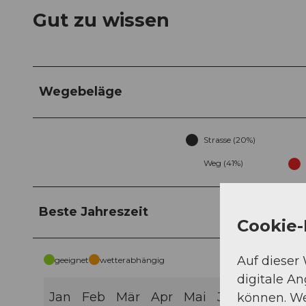
Gut zu wissen
Wegebeläge
Strasse (20%)
Weg (41%)
Beste Jahreszeit
Cookie-
Auf dieser
geeignet
wetterabhängig
digitale A
Jan
Feb
Mär
Apr
Mai
Jun
Jul
Aug
können. We