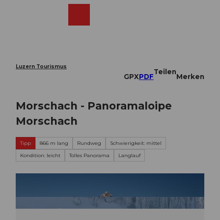
Z
u
Webcams
Merkzettel
Suche
Menü
Shop
m
I
n
h
a
Luzern Tourismus
Teilen
l
GPX
PDF
Merken
t
Morschach - Panoramaloipe
Morschach
Tipp
866 m lang
Rundweg
Schwierigkeit: mittel
Kondition: leicht
Tolles Panorama
Langlauf