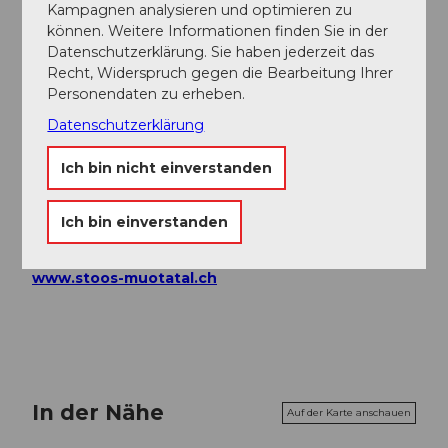
Kampagnen analysieren und optimieren zu
können. Weitere Informationen finden Sie in der
Datenschutzerklärung. Sie haben jederzeit das
Autor:in
Recht, Widerspruch gegen die Bearbeitung Ihrer
Stoos-Muotatal Tourismus
Personendaten zu erheben.
Datenschutzerklärung
Organisation
Stoos-Muotatal Tourismus
Ich bin nicht einverstanden
Unser Tipp
Ich bin einverstanden
Tagesaktuelle Betriebsinformationen unter
www.stoos-muotatal.ch
In der Nähe
Auf der Karte anschauen