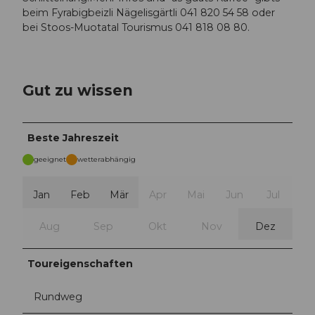
beim Fyrabigbeizli Nägelisgärtli 041 820 54 58 oder
bei Stoos-Muotatal Tourismus 041 818 08 80.
Gut zu wissen
Beste Jahreszeit
geeignet
wetterabhängig
Jan
Feb
Mär
Apr
Mai
Jun
Jul
Aug
Sep
Okt
Nov
Dez
Toureigenschaften
Rundweg