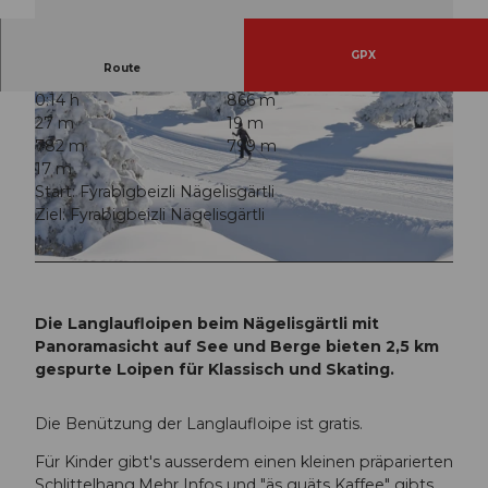
GPX
Route
0:14 h
866 m
27 m
19 m
782 m
799 m
17 m
Start: Fyrabigbeizli Nägelisgärtli
Ziel: Fyrabigbeizli Nägelisgärtli
© Ferienhof Rüti, Morschach, Stoos-Muotatal Tourismus
© Stoos-Muotatal Tourismus, Stoos-Muotatal Tourismus
Die Langlaufloipen beim Nägelisgärtli mit
Panoramasicht auf See und Berge bieten 2,5 km
gespurte Loipen für Klassisch und Skating.
Die Benützung der Langlaufloipe ist gratis.
Für Kinder gibt's ausserdem einen kleinen präparierten
Schlittelhang.Mehr Infos und "äs guäts Kaffee" gibts