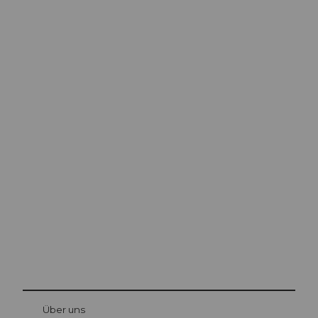
Ausflugstipps in
Luzern
Die Stadt. Der See. Die Berge.
© Be
at Bre
chbü
hl
Über uns