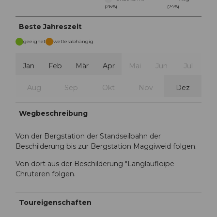
(26%)
(74%)
Beste Jahreszeit
geeignet
wetterabhängig
Jan
Feb
Mär
Apr
Mai
Jun
Jul
Aug
Sep
Okt
Nov
Dez
Wegbeschreibung
Von der Bergstation der Standseilbahn der
Beschilderung bis zur Bergstation Maggiweid folgen.
Von dort aus der Beschilderung "Langlaufloipe
Chruteren folgen.
Toureigenschaften