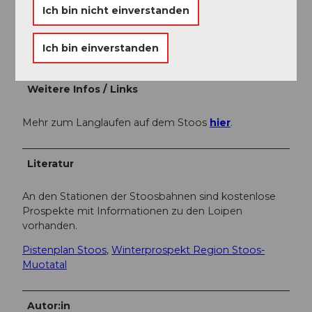
Schwyz-Stoos (Linie 501 Schwyz - Muotathal) oder mit
Ich bin nicht einverstanden
dem Zug bis Bahnhof SBB Brunnen, dann mit dem
Bus bis zur Talstation der kleinen Luftseilbahn
Ich bin einverstanden
Morschach-Stoos.
Weitere Infos / Links
Mehr zum Langlaufen auf dem Stoos
hier
.
Literatur
An den Stationen der Stoosbahnen sind kostenlose
Prospekte mit Informationen zu den Loipen
vorhanden.
Pistenplan Stoos
,
Winterprospekt Region Stoos-
Muotatal
Autor:in