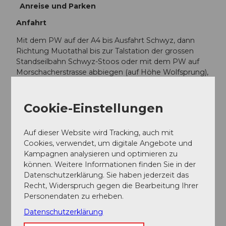
Anreise und Parken
Anfahrt
Mit dem PW auf der A4 bis Ausfahrt Schwyz, dann
Richtung Muotathal bis zur Talstation der grossen
Standseilbahn Schwyz-Stoos oder mit dem PW auf
Morschacherstrasse abbiegen (auf Höhe Wolfsprung),
dann der Beschilderung nach Morschach folgen und
weiter zur Talstation der kleinen Luftseilbahn
Morschach-Stoos.
Cookie-Einstellungen
Parken
Auf dieser Website wird Tracking, auch mit
Cookies, verwendet, um digitale Angebote und
An der Talstation der Standseilbahn Schwyz-Stoos und
Kampagnen analysieren und optimieren zu
der Luftseilbahn Morschach-Stoos sind
können. Weitere Informationen finden Sie in der
Parkmöglichkeiten vorhanden.
Datenschutzerklärung. Sie haben jederzeit das
Recht, Widerspruch gegen die Bearbeitung Ihrer
Öffentliche Verkehrsmittel
Personendaten zu erheben.
Mit dem Zug bis Bahnhof Schwyz-Seewen, dann mit
Datenschutzerklärung
dem Bus bis zur Talstation der grossen Standseilbahn