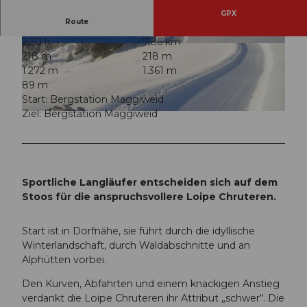
GPX
Route
2:30 h
7,86 km
© Stoos-Muotatal Tourismus, Stoos-Muotatal T
© Stoos-Muotatal Tourismus, Stoos-Muotatal T
218 m
218 m
ourismus
ourismus
1.272 m
1.361 m
89 m
Start: Bergstation Maggiweid
Ziel: Bergstation Maggiweid
© Stoos-Muotatal Tourismus, Stoos-Muotatal Tourismus
Sportliche Langläufer entscheiden sich auf dem
Stoos für die anspruchsvollere Loipe Chruteren.
Start ist in Dorfnähe, sie führt durch die idyllische
Winterlandschaft, durch Waldabschnitte und an
Alphütten vorbei.
Den Kurven, Abfahrten und einem knackigen Anstieg
verdankt die Loipe Chruteren ihr Attribut „schwer“. Die