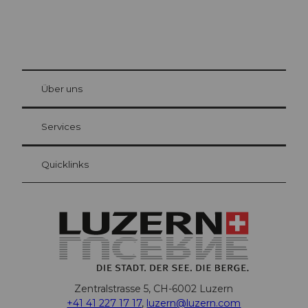
© Be
at Bre
chbü
hl
Über uns
Gästekarte Luzern
Ihre Vorteile als Übernachtungsgast
Services
Quicklinks
Zentralstrasse 5, CH-6002 Luzern
+41 41 227 17 17
,
luzern@luzern.com