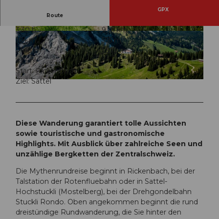
GPX
Route
3:30 h
9,16 km
© Schwyz Tourismus, Ferien- und Ausflugsregi
© Schwyz Tourismus, Ferien- und Ausflugsregi
164 m
555 m
on Schwyz
on Schwyz
1.148 m
1.571 m
423 m
Start: Rickenbach
Ziel: Sattel
© Schwyz Tourismus |
CC-BY-SA
Diese Wanderung garantiert tolle Aussichten
sowie touristische und gastronomische
Highlights. Mit Ausblick über zahlreiche Seen und
unzählige Bergketten der Zentralschweiz.
Die Mythenrundreise beginnt in Rickenbach, bei der
Talstation der Rotenfluebahn oder in Sattel-
Hochstuckli (Mostelberg), bei der Drehgondelbahn
Stuckli Rondo. Oben angekommen beginnt die rund
dreistündige Rundwanderung, die Sie hinter den