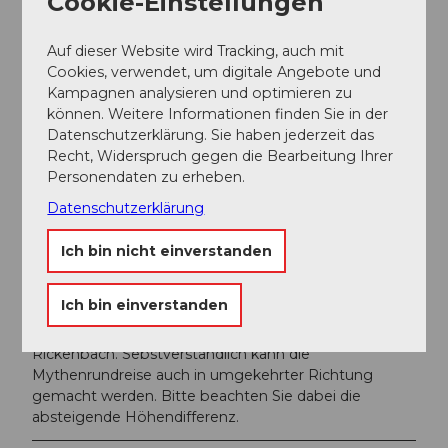
Cookie-Einstellungen
SHAG, Gondelbahn.
Direkte Busverbindung von Biberbrugg nach
Auf dieser Website wird Tracking, auch mit
Sattel mit der Auto AG Schwyz - Haltestelle
Cookies, verwendet, um digitale Angebote und
Sattel SHAG, Gondelbahn
Kampagnen analysieren und optimieren zu
Direkte Busverbindung von Zug nach Sattel.
können. Weitere Informationen finden Sie in der
Jeden Samstag und Sonntag (ab 10. Dez. 2017)
Datenschutzerklärung. Sie haben jederzeit das
gemäss Fahrplan.
Recht, Widerspruch gegen die Bearbeitung Ihrer
Unter der Woche von Zug nach Sattel mit der
Personendaten zu erheben.
ZVB (Buslinie 1) bis Oberägeri, umsteigen auf
Buslinie 9, Bis Endstation fahren - Haltestelle
Datenschutzerklärung
Sattel SHAG, Gondelbahn.
Ich bin nicht einverstanden
Weitere Infos / Links
Ich bin einverstanden
Die Rotenflue Mythenregion AG sowie Sattel-
Hochstuckli AG empfehlen die Wanderung mit Start in
Rickenbach. Sebstverständlich kann die
Mythenrundreise auch in umgekehrter Richtung
gemacht werden. Bitte beachten Sie dabei die
absteigende Höhendifferenz.