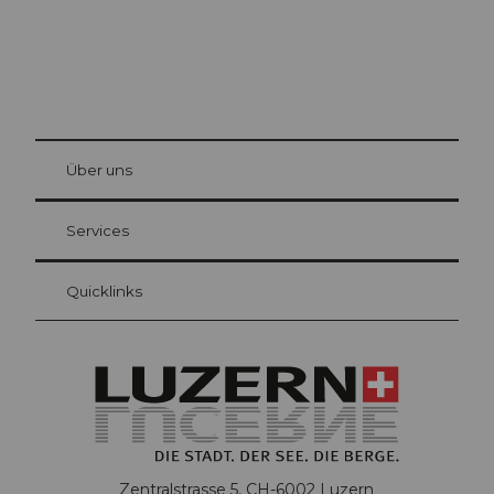
© Be
at Bre
chbü
hl
Über uns
Gästekarte Luzern
Ihre Vorteile als Übernachtungsgast
Services
Quicklinks
Zentralstrasse 5, CH-6002 Luzern