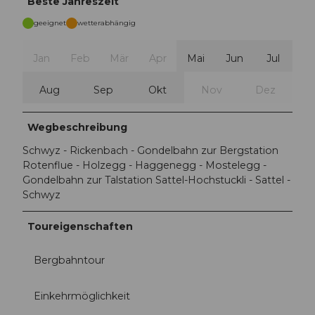
Beste Jahreszeit
geeignet
wetterabhängig
Jan
Feb
Mär
Apr
Mai
Jun
Jul
Aug
Sep
Okt
Nov
Dez
Wegbeschreibung
Schwyz - Rickenbach - Gondelbahn zur Bergstation
Rotenflue - Holzegg - Haggenegg - Mostelegg -
Gondelbahn zur Talstation Sattel-Hochstuckli - Sattel -
Schwyz
Toureigenschaften
Bergbahntour
Einkehrmöglichkeit