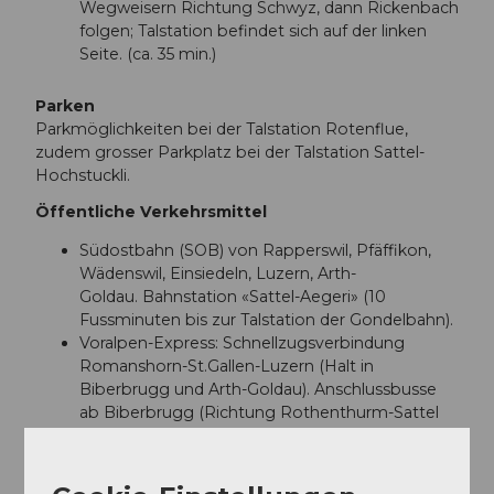
Wegweisern Richtung Schwyz, dann Rickenbach
folgen; Talstation befindet sich auf der linken
Seite. (ca. 35 min.)
Parken
Parkmöglichkeiten bei der Talstation Rotenflue,
zudem grosser Parkplatz bei der Talstation Sattel-
Hochstuckli.
Öffentliche Verkehrsmittel
Südostbahn (SOB) von Rapperswil, Pfäffikon,
Wädenswil, Einsiedeln, Luzern, Arth-
Goldau. Bahnstation «Sattel-Aegeri» (10
Fussminuten bis zur Talstation der Gondelbahn).
Voralpen-Express: Schnellzugsverbindung
Romanshorn-St.Gallen-Luzern (Halt in
Biberbrugg und Arth-Goldau). Anschlussbusse
ab Biberbrugg (Richtung Rothenthurm-Sattel
SHAG-Schwyz).
Direkte Busverbindung von Schwyz nach Sattel
mit der Auto AG Schwyz - Haltestelle Sattel