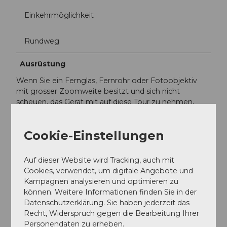
Einkehrmöglichkeit
Rundweg
Ausrüstung
Wenn Sie ein Fernglas, Fernrohr oder Fotoobjektiv
mit grosser Zoomweite besitzt und sich nicht
scheuen, das Gerät mit auf diese Tour zu nehmen,
kommen Sie in den Genuss eines eindrücklichen und
einmaligen Weitblickes.
Cookie-Einstellungen
Autor:in
Auf dieser Website wird Tracking, auch mit
Peter Regli
Cookies, verwendet, um digitale Angebote und
Kampagnen analysieren und optimieren zu
Organisation
können. Weitere Informationen finden Sie in der
Luzern Tourismus
Datenschutzerklärung. Sie haben jederzeit das
Recht, Widerspruch gegen die Bearbeitung Ihrer
Personendaten zu erheben.
Unser Tipp