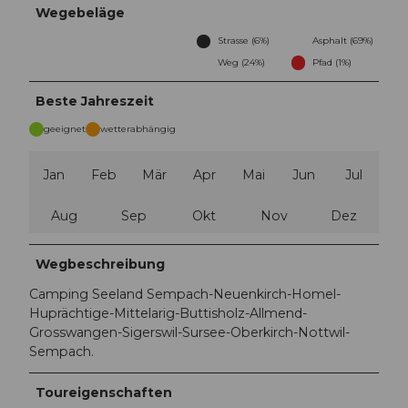
Wegebeläge
Strasse (6%)
Asphalt (69%)
Weg (24%)
Pfad (1%)
Beste Jahreszeit
geeignet
wetterabhängig
Jan
Feb
Mär
Apr
Mai
Jun
Jul
Aug
Sep
Okt
Nov
Dez
Wegbeschreibung
Camping Seeland Sempach-Neuenkirch-Homel-
Huprächtige-Mittelarig-Buttisholz-Allmend-
Grosswangen-Sigerswil-Sursee-Oberkirch-Nottwil-
Sempach.
Toureigenschaften