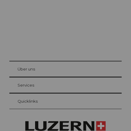
Die Stadt. Der See. Die Berge.
© Be
at Bre
chbü
hl
Über uns
Gästekarte Luzern
Ihre Vorteile als Übernachtungsgast
Services
Quicklinks