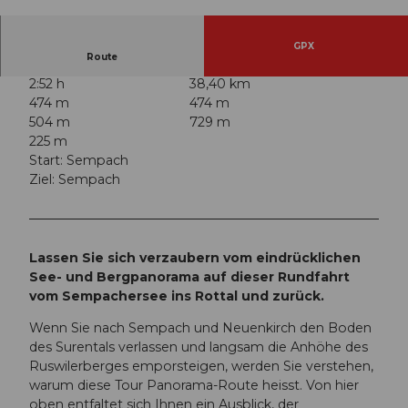
A
u
s
GPX
Route
s
2:52 h
38,40 km
i
474 m
474 m
c
504 m
729 m
h
225 m
t
Start: Sempach
a
Ziel: Sempach
u
f
d
e
n
Lassen Sie sich verzaubern vom eindrücklichen
S
See- und Bergpanorama auf dieser Rundfahrt
e
vom Sempachersee ins Rottal und zurück.
e
Wenn Sie nach Sempach und Neuenkirch den Boden
des Surentals verlassen und langsam die Anhöhe des
Ruswilerberges emporsteigen, werden Sie verstehen,
warum diese Tour Panorama-Route heisst. Von hier
oben entfaltet sich Ihnen ein Ausblick, der