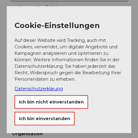
Weitere Infos / Links
Loipenzustand:
Info unter Telefon 041 831 81 50
Cookie-Einstellungen
(erlebniswelt muotathal GmbH)
Auf dieser Website wird Tracking, auch mit
Cookies, verwendet, um digitale Angebote und
Literatur
Kampagnen analysieren und optimieren zu
können. Weitere Informationen finden Sie in der
An verschiedenen Stationen sind kostenlose
Datenschutzerklärung. Sie haben jederzeit das
Prospekte vorhanden.
Recht, Widerspruch gegen die Bearbeitung Ihrer
Winterkarte Muotatal
,
Winterprospekt Region Stoos-
Personendaten zu erheben.
Muotatal
Datenschutzerklärung
Ich bin nicht einverstanden
Autor:in
Stoos-Muotatal Tourismus GmbH / Region
Ich bin einverstanden
Luzern-Vierwaldstättersee
Organisation