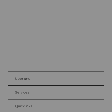
Ausflugstipps in
Luzern
Die Stadt. Der See. Die Berge.
© Be
at Bre
chbü
hl
Über uns
Gästekarte Luzern
Ihre Vorteile als Übernachtungsgast
Services
Quicklinks