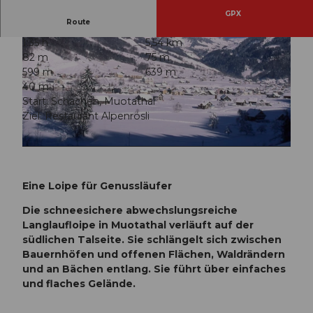
GPX
Route
1:35 h
5,54 km
82 m
75 m
599 m
639 m
40 m
Start: Schachen, Muotathal
Ziel: Restaurant Alpenrösli
© erlebniswelt Muotathal, Stoos-Muotatal Tourismus
© Stefan Gwerder, Luzern Tourismus
Eine Loipe für Genussläufer
Die schneesichere abwechslungsreiche
Langlaufloipe in Muotathal verläuft auf der
südlichen Talseite. Sie schlängelt sich zwischen
Bauernhöfen und offenen Flächen, Waldrändern
und an Bächen entlang. Sie führt über einfaches
und flaches Gelände.