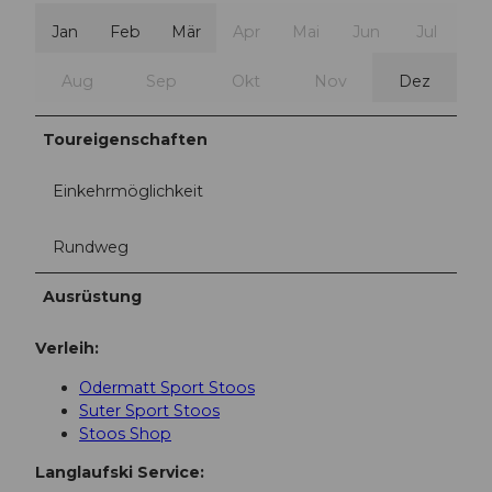
Jan
Feb
Mär
Apr
Mai
Jun
Jul
Aug
Sep
Okt
Nov
Dez
Toureigenschaften
Einkehrmöglichkeit
Rundweg
Ausrüstung
Verleih:
Odermatt Sport Stoos
Suter Sport Stoos
Stoos Shop
Langlaufski Service: