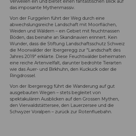
Verweilen ein und bietet einen fantastischen Blick auf
das imposante Mythenmassiv.
Von der Furggelen führt der Weg durch eine
abwechslungsreiche Landschaft mit Moorflächen,
Weiden und Wäldern – ein Gebiet mit feuchtnassen
Böden, das beinahe an Skandinavien erinnert. Kein
Wunder, dass die Stiftung Landschaftsschutz Schweiz
die Moorwälder der Ibergeregg zur "Landschaft des
Jahres 2019" erklärte. Diese Feuchtwälder beheimaten
eine reiche Artenvielfalt, darunter bedrohte Tierarten
wie das Auer- und Birkhuhn, den Kuckuck oder die
Ringdrossel.
Von der Ibergeregg führt die Wanderung auf gut
ausgebauten Wegen – stets begleitet von
spektakulären Ausblicken auf den Grossen Mythen,
den Vierwaldstättersee, den Lauerzersee und die
Schwyzer Voralpen – zurück zur Rotenfluebahn.