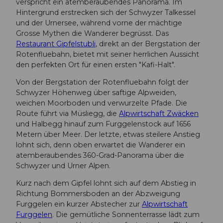
verspricht ein atemberaubendes Panorama. Im
Hintergrund erstrecken sich der Schwyzer Talkessel
und der Urnersee, während vorne der mächtige
Grosse Mythen die Wanderer begrüsst. Das
Restaurant Gipfelstubli
, direkt an der Bergstation der
Rotenfluebahn, bietet mit seiner herrlichen Aussicht
den perfekten Ort für einen ersten "Kafi-Halt".
Von der Bergstation der Rotenfluebahn folgt der
Schwyzer Höhenweg über saftige Alpweiden,
weichen Moorboden und verwurzelte Pfade. Die
Route führt via Müsliegg, die
Alpwirtschaft Zwäcken
und Halbegg hinauf zum Furggelenstock auf 1656
Metern über Meer. Der letzte, etwas steilere Anstieg
lohnt sich, denn oben erwartet die Wanderer ein
atemberaubendes 360-Grad-Panorama über die
Schwyzer und Urner Alpen.
Kurz nach dem Gipfel lohnt sich auf dem Abstieg in
Richtung Bommersboden an der Abzweigung
Furggelen ein kurzer Abstecher zur
Alpwirtschaft
Furggelen
. Die gemütliche Sonnenterrasse lädt zum