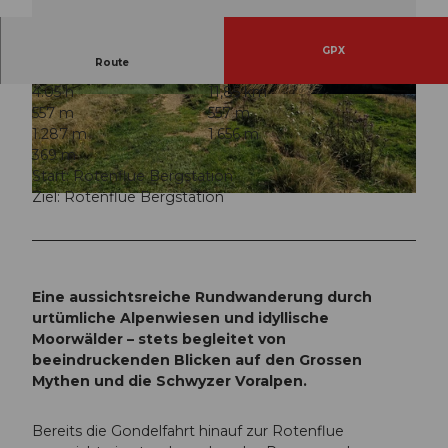
GPX
Route
4:05 h
11,85 km
© Ybrig Tourismus
© Einsiedeln-Ybrig-Zürichsee AG
557 m
557 m
1.287 m
1.656 m
369 m
Start: Rotenflue Bergstation
Ziel: Rotenflue Bergstation
© Erika Camenzind, Erlebnisregion Mythen |
CC-BY
Eine aussichtsreiche Rundwanderung durch
urtümliche Alpenwiesen und idyllische
Moorwälder – stets begleitet von
beeindruckenden Blicken auf den Grossen
Mythen und die Schwyzer Voralpen.
Bereits die Gondelfahrt hinauf zur Rotenflue