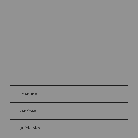
Ausflugstipps in
Luzern
Die Stadt. Der See. Die Berge.
© Be
at Bre
chbü
hl
Über uns
Gästekarte Luzern
Ihre Vorteile als Übernachtungsgast
Services
Quicklinks