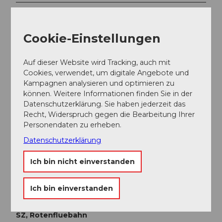
Anreise und Parken
Anfahrt
Cookie-Einstellungen
Mit dem Auto
Auf dieser Website wird Tracking, auch mit
Fahren Sie auf der Autobahn A4 bis zur Ausfahrt
Cookies, verwendet, um digitale Angebote und
Seewen/Schwyz. Von dort gelangen Sie via Schwyz
Kampagnen analysieren und optimieren zu
nach Rickenbach an die Talstation der
Rotenfluebahn
.
können. Weitere Informationen finden Sie in der
Google Maps Link
Datenschutzerklärung. Sie haben jederzeit das
Recht, Widerspruch gegen die Bearbeitung Ihrer
Personendaten zu erheben.
Parken
Datenschutzerklärung
Gebührenpflichtige Parkplätze direkt bei der
Talstation Rotenfluebahn.
Ich bin nicht einverstanden
Öffentliche Verkehrsmittel
Ich bin einverstanden
Mit dem Zug bis nach Schwyz. Ab dort mit dem Bus
der Auto AG Schwyz bis zur
Busstation Rickenbach
SZ, Rotenfluebahn