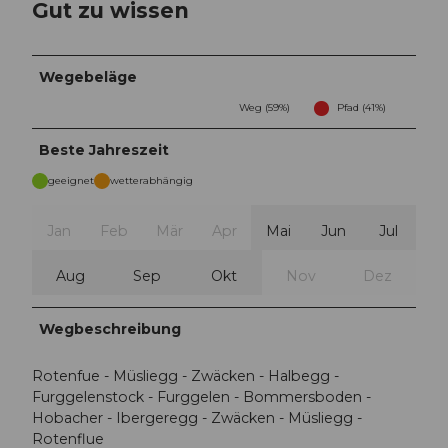
Gut zu wissen
Wegebeläge
Weg (59%)
Pfad (41%)
Beste Jahreszeit
geeignet
wetterabhängig
Jan
Feb
Mär
Apr
Mai
Jun
Jul
Aug
Sep
Okt
Nov
Dez
Wegbeschreibung
Rotenfue - Müsliegg - Zwäcken - Halbegg -
Furggelenstock - Furggelen - Bommersboden -
Hobacher - Ibergeregg - Zwäcken - Müsliegg -
Rotenflue