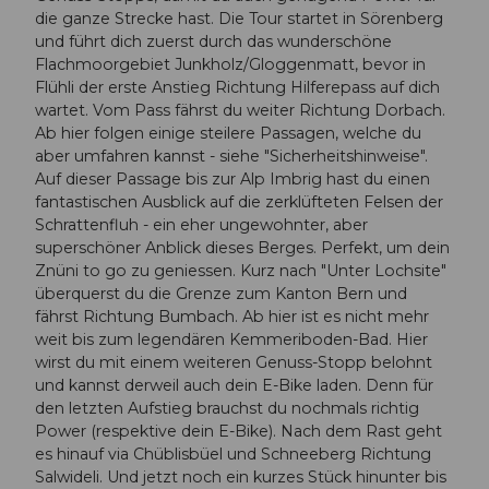
die ganze Strecke hast. Die Tour startet in Sörenberg
und führt dich zuerst durch das wunderschöne
Flachmoorgebiet Junkholz/Gloggenmatt, bevor in
Flühli der erste Anstieg Richtung Hilferepass auf dich
wartet. Vom Pass fährst du weiter Richtung Dorbach.
Ab hier folgen einige steilere Passagen, welche du
aber umfahren kannst - siehe "Sicherheitshinweise".
Auf dieser Passage bis zur Alp Imbrig hast du einen
fantastischen Ausblick auf die zerklüfteten Felsen der
Schrattenfluh - ein eher ungewohnter, aber
superschöner Anblick dieses Berges. Perfekt, um dein
Znüni to go zu geniessen. Kurz nach "Unter Lochsite"
überquerst du die Grenze zum Kanton Bern und
fährst Richtung Bumbach. Ab hier ist es nicht mehr
weit bis zum legendären Kemmeriboden-Bad. Hier
wirst du mit einem weiteren Genuss-Stopp belohnt
und kannst derweil auch dein E-Bike laden. Denn für
den letzten Aufstieg brauchst du nochmals richtig
Power (respektive dein E-Bike). Nach dem Rast geht
es hinauf via Chüblisbüel und Schneeberg Richtung
Salwideli. Und jetzt noch ein kurzes Stück hinunter bis