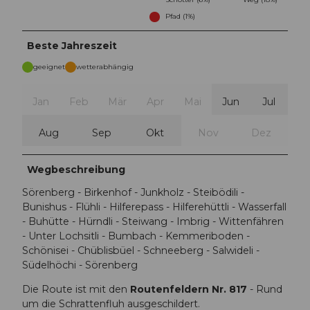
Pfad (1%)
Beste Jahreszeit
geeignet
wetterabhängig
Jan
Feb
Mär
Apr
Mai
Jun
Jul
Aug
Sep
Okt
Nov
Dez
Wegbeschreibung
Sörenberg - Birkenhof - Junkholz - Steibödili -
Bunishus - Flühli - Hilferepass - Hilferehüttli - Wasserfall
- Buhütte - Hürndli - Steiwang - Imbrig - Wittenfähren
- Unter Lochsitli - Bumbach - Kemmeriboden -
Schönisei - Chüblisbüel - Schneeberg - Salwideli -
Südelhöchi - Sörenberg
Die Route ist mit den
Routenfeldern Nr. 817
- Rund
um die Schrattenfluh ausgeschildert.