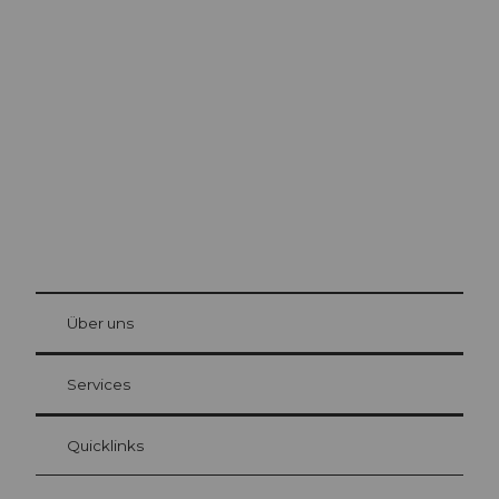
Ausflugstipps in
Luzern
Die Stadt. Der See. Die Berge.
© Be
at Bre
chbü
hl
Über uns
Gästekarte Luzern
Ihre Vorteile als Übernachtungsgast
Services
Quicklinks