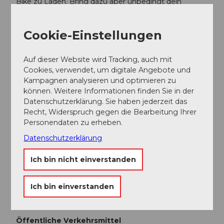
Bike zu Laden. Bring dazu aber unbedingt dein
Ladegerät mit.
Cookie-Einstellungen
Anreise und Parken
Anfahrt
Auf dieser Website wird Tracking, auch mit
Cookies, verwendet, um digitale Angebote und
Die UNESCO Biosphäre Entlebuch liegt im Herzen
Kampagnen analysieren und optimieren zu
der Schweiz, zentral zwischen Bern und Luzern. Sie
können. Weitere Informationen finden Sie in der
erreichen Sörenberg über die Hauptstrasse 10
Datenschutzerklärung. Sie haben jederzeit das
Richtung Schüpfheim und von dort nach Flühli
Recht, Widerspruch gegen die Bearbeitung Ihrer
Sörenberg.
Personendaten zu erheben.
Im Sommer gelangen Sie via Sarnen - Giswil über den
Datenschutzerklärung
Glaubenbielen-Pass nach Söernberg.
Ich bin nicht einverstanden
Parken
Ich bin einverstanden
Ein kostenpflichtiger Parkplatz steht bei der Talstation
der Luftseilbahn zur Verfügung.
Öffentliche Verkehrsmittel