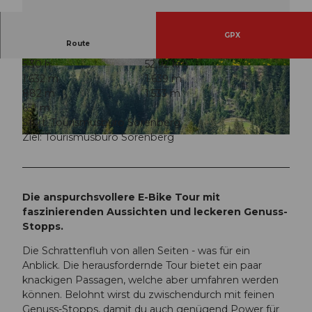
GPX
Route
5:30 h
52,92 km
© Outsideisfree.ch, UNESCO Biosphäre Entleb
© Outsideisfree.ch, UNESCO Biosphäre Entleb
1.632 m
1.639 m
uch
uch
882 m
1.533 m
651 m
Start: Tourismusbüro Sörenberg
Ziel: Tourismusbüro Sörenberg
© Outsideisfree.ch, UNESCO Biosphäre Entlebuch
Die anspurchsvollere E-Bike Tour mit
faszinierenden Aussichten und leckeren Genuss-
Stopps.
Die Schrattenfluh von allen Seiten - was für ein
Anblick. Die herausfordernde Tour bietet ein paar
knackigen Passagen, welche aber umfahren werden
können. Belohnt wirst du zwischendurch mit feinen
Genuss-Stopps, damit du auch genügend Power für