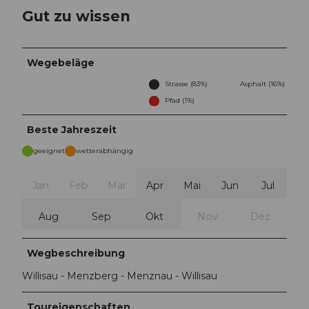
Gut zu wissen
Wegebeläge
Strasse (83%)
Asphalt (16%)
Pfad (1%)
Beste Jahreszeit
geeignet
wetterabhängig
Jan
Feb
Mär
Apr
Mai
Jun
Jul
Aug
Sep
Okt
Nov
Dez
Wegbeschreibung
Willisau - Menzberg - Menznau - Willisau
Toureigenschaften