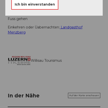
führt
Ich bin einverstanden
Der Aussichtspunkt "Oberlehn" darf nicht mit dem
Velo befahren werden, bitte die wenigen Meter zu
Fuss gehen
Einkehren oder Üabernachten:
Landgasthof
Menzberg
Willisau Tourismus
In der Nähe
Auf der Karte anschauen