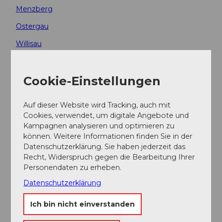
Menzberg
Ostergau
Willisau
Autor:in
Cookie-Einstellungen
Willisau Tourismus
Auf dieser Website wird Tracking, auch mit
Organisation
Cookies, verwendet, um digitale Angebote und
Kampagnen analysieren und optimieren zu
Willisau Tourismus
können. Weitere Informationen finden Sie in der
Datenschutzerklärung. Sie haben jederzeit das
Unser Tipp
Recht, Widerspruch gegen die Bearbeitung Ihrer
Personendaten zu erheben.
Da die Tour ausschliesslich über Asphaltstrassen führt,
Datenschutzerklärung
ist sie auch für Rennvelos geeignet
Unsichere Velofahrer*innen wählen besser eine andere
Ich bin nicht einverstanden
Route, da diese Tour nicht entlang von Velowegen