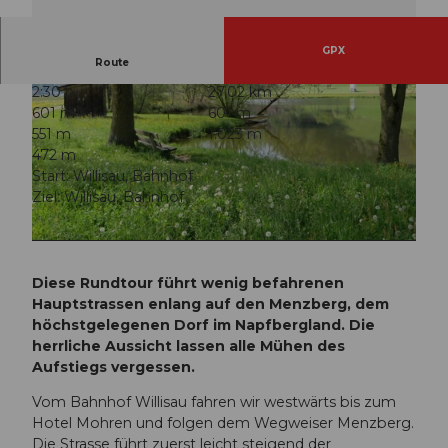
GPX
Route
2:30 h
27,02 km
601 m
601 m
551 m
1.023 m
472 m
Start: Willisau, Bahnhof
Ziel: Willisau, Bahnhof
© Priska Ziswiler, Willisau Tourismus
© Willisau Tourismus, Willisau Tourismus
Diese Rundtour führt wenig befahrenen
Hauptstrassen enlang auf den Menzberg, dem
höchstgelegenen Dorf im Napfbergland. Die
herrliche Aussicht lassen alle Mühen des
Aufstiegs vergessen.
Vom Bahnhof Willisau fahren wir westwärts bis zum
Hotel Mohren und folgen dem Wegweiser Menzberg.
Die Strasse führt zuerst leicht steigend der