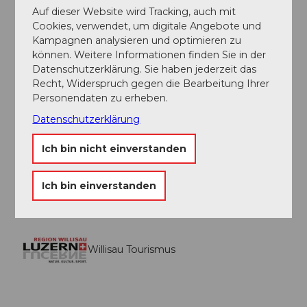
Auf dieser Website wird Tracking, auch mit
Cookies, verwendet, um digitale Angebote und
Organisation
Kampagnen analysieren und optimieren zu
Willisau Tourismus
können. Weitere Informationen finden Sie in der
Datenschutzerklärung. Sie haben jederzeit das
Unser Tipp
Recht, Widerspruch gegen die Bearbeitung Ihrer
Personendaten zu erheben.
Die gesamte Route führt über gut befestigte
Datenschutzerklärung
Strassen und Wege, folgt jedoch nicht immer den
markierten Velorouten. Der Streckenverlauf ist hügelig
Ich bin nicht einverstanden
und führt über die öffentliche Strassen. Die Route
kann bei Kilometer 28 in Willisau abgekürzt werden.
Ich bin einverstanden
Willisau Tourismus