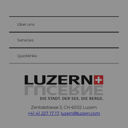
© Be
at Bre
chbü
hl
Über uns
Gästekarte Luzern
Ihre Vorteile als Übernachtungsgast
Services
Quicklinks
Zentralstrasse 5, CH-6002 Luzern
+41 41 227 17 17
,
luzern@luzern.com
F
X
Y
I
T
T
P
L
W
T