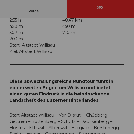
GPX
Route
2:55 h
40,47 km
450 m
450 m
507 m
710 m
203 m
Start: Altstadt Willisau
Ziel: Altstadt Willisau
Diese abwechslungsreiche Rundtour führt in
einem weiten Bogen um Willisau und bietet
einen guten Eindruck in die beindruckende
Landschaft des Luzerner Hinterlandes.
Start Altstadt Willisau – Vor-Olisrüti – Chüeberg –
Gettnau – Buttenberg – Schötz – Dachsenberg –
Hostris – Ettiswil – Alberswil – Burgrain – Brestenegg –
Schloss Wyher – Grosswangen – Stettenbach –