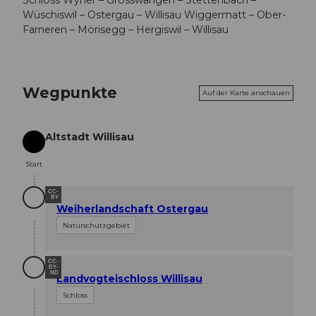
Wüschiswil – Ostergau – Willisau Wiggermatt – Ober-
Farneren – Mörisegg – Hergiswil – Willisau
Wegpunkte
Auf der Karte anschauen
Altstadt Willisau
Start
Start
CC-
BY
Weiherlandschaft Ostergau
Naturschutzgebiet
CC-
BY-
ND
Landvogteischloss Willisau
Schloss