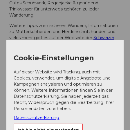
Gutes Schuhwerk, Regenjacke & genügend
Trinkwasser für unterwegs gehören zu jeder
Wanderung.
Weitere Tipps zum sicheren Wandern, Informationen
zu Mutterkuhherden und Herdenschutzhunden und
vieles mehr gibt es auf der Webseite der
Schweizer
Wanderwege.
Cookie-Einstellungen
Anreise und Parken
Anfahrt
Auf dieser Website wird Tracking, auch mit
Cookies, verwendet, um digitale Angebote und
Die UNESCO Biosphäre Entlebuch liegt im Herzen
Kampagnen analysieren und optimieren zu
der Schweiz, zentral zwischen Bern und Luzern. Sie
können. Weitere Informationen finden Sie in der
erreichen Gfellen über die Hauptstrasse 10 Richtung
Datenschutzerklärung. Sie haben jederzeit das
Entlebuch und von dort nach Finsterwald und Gfellen.
Recht, Widerspruch gegen die Bearbeitung Ihrer
Von Sarnen über den Glaubenbergpass nach Gfellen.
Personendaten zu erheben.
Planen Sie Ihre Route mit Hilfe des
Google
Datenschutzerklärung
Routenplaners.
Ich bin nicht einverstanden