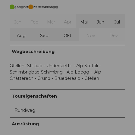
geeignet
wetterabhängig
Jan
Feb
Mär
Apr
Mai
Jun
Jul
Aug
Sep
Okt
Nov
Dez
Wegbeschreibung
Gfellen- Stillaub - Understettili - Alp Stettili -
Schimbrigbad-Schimbrig - Alp Loegg - Alp
Chätterech - Grund - Brüederealp - Gfellen
Toureigenschaften
Rundweg
Ausrüstung