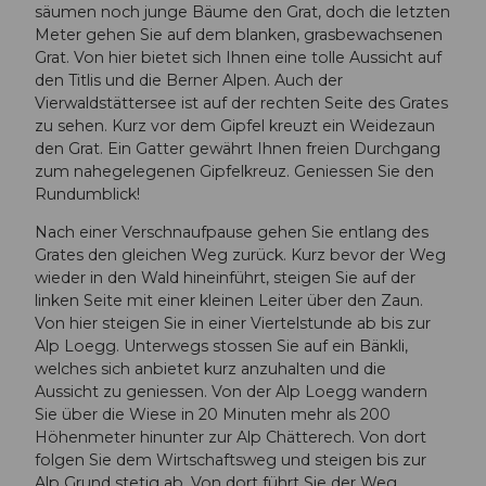
säumen noch junge Bäume den Grat, doch die letzten
Meter gehen Sie auf dem blanken, grasbewachsenen
Grat. Von hier bietet sich Ihnen eine tolle Aussicht auf
den Titlis und die Berner Alpen. Auch der
Vierwaldstättersee ist auf der rechten Seite des Grates
zu sehen. Kurz vor dem Gipfel kreuzt ein Weidezaun
den Grat. Ein Gatter gewährt Ihnen freien Durchgang
zum nahegelegenen Gipfelkreuz. Geniessen Sie den
Rundumblick!
Nach einer Verschnaufpause gehen Sie entlang des
Grates den gleichen Weg zurück. Kurz bevor der Weg
wieder in den Wald hineinführt, steigen Sie auf der
linken Seite mit einer kleinen Leiter über den Zaun.
Von hier steigen Sie in einer Viertelstunde ab bis zur
Alp Loegg. Unterwegs stossen Sie auf ein Bänkli,
welches sich anbietet kurz anzuhalten und die
Aussicht zu geniessen. Von der Alp Loegg wandern
Sie über die Wiese in 20 Minuten mehr als 200
Höhenmeter hinunter zur Alp Chätterech. Von dort
folgen Sie dem Wirtschaftsweg und steigen bis zur
Alp Grund stetig ab. Von dort führt Sie der Weg