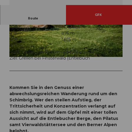
GPX
Route
5:20 h
14,42 km
© Dani Kalt
© Dani Kalt
875 m
875 m
989 m
1.815 m
826 m
Start: Gfellen bei Finsterwald (Entlebuch)
Ziel: Gfellen bei Finsterwald (Entlebuch
© Dani Kalt
Kommen Sie in den Genuss einer
abwechslungsreichen Wanderung rund um den
Schimbrig. Wer den steilen Aufstieg, der
Trittsicherheit und Konzentration verlangt auf
sich nimmt, wird auf dem Gipfel mit einer tollen
Aussicht auf die Entlebucher Berge, den Pilatus
samt Vierwaldstättersee und den Berner Alpen
belohnt.