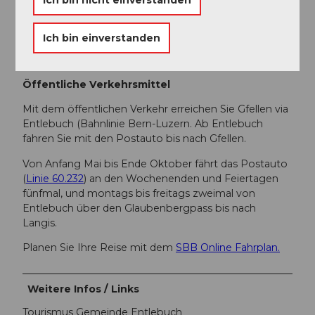
Parken
Kostenpflichtige Parkplätze stehen in Gfellen zur
Ich bin einverstanden
Verfügung.
Öffentliche Verkehrsmittel
Mit dem öffentlichen Verkehr erreichen Sie Gfellen via
Entlebuch (Bahnlinie Bern-Luzern. Ab Entlebuch
fahren Sie mit den Postauto bis nach Gfellen.
Von Anfang Mai bis Ende Oktober fährt das Postauto
(
Linie 60.232
) an den Wochenenden und Feiertagen
fünfmal, und montags bis freitags zweimal von
Entlebuch über den Glaubenbergpass bis nach
Langis.
Planen Sie Ihre Reise mit dem
SBB Online Fahrplan.
Weitere Infos / Links
Tourismus Gemeinde Entlebuch