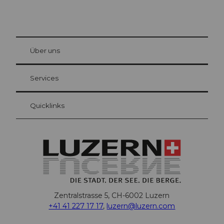
© Be
at Bre
chbü
hl
Über uns
Gästekarte Luzern
Ihre Vorteile als Übernachtungsgast
Services
Quicklinks
Zentralstrasse 5, CH-6002 Luzern
+41 41 227 17 17
,
luzern@luzern.com