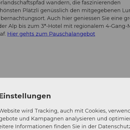
landschaftspfad wandern, die faszinierenden
hönsten Plätzli genüsslich den mitgegebenen Lu
Übernachtungsort. Auch hier geniessen Sie eine g
f der Alp bis zum 3*-Hotel mit regionalem 4-Gang
af.
Hier gehts zum Pauschalangebot
Einstellungen
 Website wird Tracking, auch mit Cookies, verwen
ngebote und Kampagnen analysieren und optimie
itere Informationen finden Sie in der Datenschut