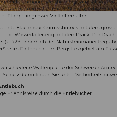
ung der Hochmoore, welche im gesamtschweizeri
ewässerbiotope wie Tümpel, Seelein, Schwingrase
er Etappe in grosser Vielfalt erhalten.
sgedehnte Flachmoor Gürmschmoos mit dem gross
eiche Wasserfallenegg mit demDrack. Der Drache
 (P.1729) innerhalb der Natursteinmauer begrabe
erSee im Entlebuch – im Bergsturzgebiet am Fuss
 verschiedene Waffenplätze der Schweizer Armee
n Schiessdaten finden Sie unter "Sicherheitshinwei
Entlebuch
ige Erlebnisreise durch die Entlebucher