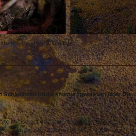
13,93 km
503 m
1.796 m
© Martin Mägli , UNESCO Biosphäre Entlebuch
stelle Finsterwald, Gfellen
t Schluchten und Bergsturzgebieten über die
gt teilweise auf dem angrenzenden Gebiet von
die zweitgrösste Gesamtfläche an Hoch- und