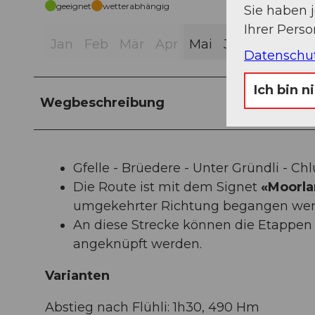
geeignet
wetterabhängig
Sie haben 
Ihrer Pers
Jan
Feb
Mär
Apr
Mai
Jun
Jul
Aug
Datenschu
Ich bin n
Wegbeschreibung
Gfelle - Brüedere - Unter Gründli - Chl
Die Route ist mit dem Signet
«Moorla
umgekehrter Richtung begangen wer
An diese Strecke können die Etappe
angeknüpft werden.
Varianten
Abstieg nach Flühli: 1h30, 490 Hm