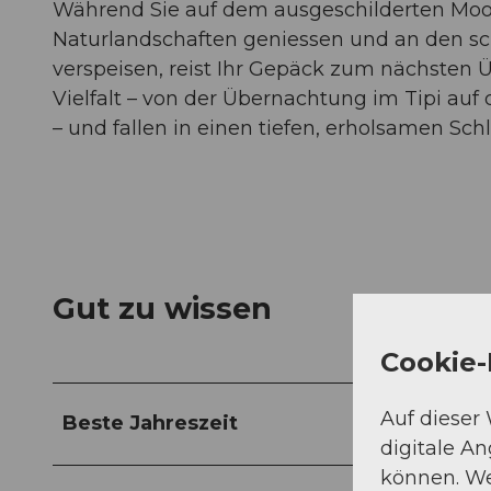
Während Sie auf dem ausgeschilderten Moor
Naturlandschaften geniessen und an den sc
verspeisen, reist Ihr Gepäck zum nächsten 
Vielfalt – von der Übernachtung im Tipi au
– und fallen in einen tiefen, erholsamen Schl
Gut zu wissen
Cookie-
Auf dieser
Beste Jahreszeit
digitale A
können. We