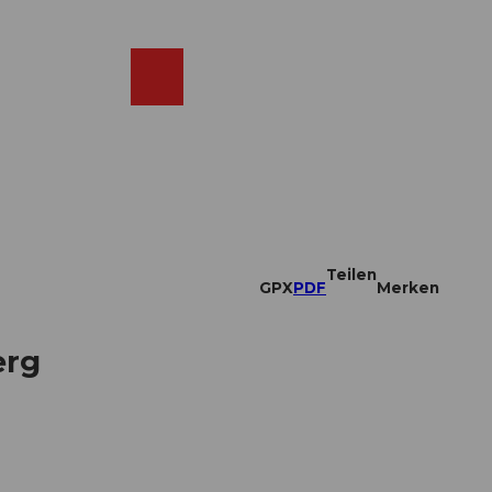
DE
ebcams
Merkzettel
Suche
Shop
Teilen
GPX
PDF
Merken
erg