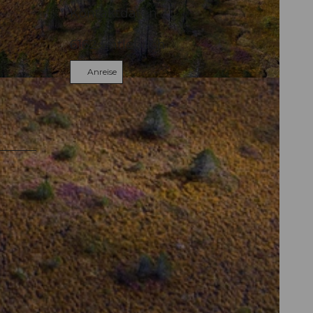
Kontaktdaten
6162
Entlebuch
Anreise