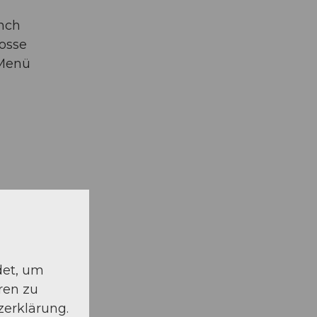
nch
rosse
-Menü
det, um
ren zu
zerklärung.