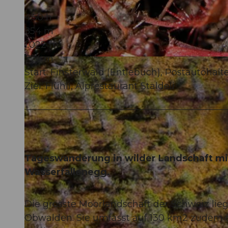
4:50 h
854 m
1.022 m
774 m
© UNESCO Biosphäre Entlebuch
Start: Finsterwald (Entlebuch), Postautohalte
Ziel: Flühli, Alprestaurant Stäldeli
Tageswanderung in wilder Landschaft mi
Wasserfallenegg.
Die grösste Moorlandschaft der Schweiz lie
Obwalden. Sie umfasst auf 130 km2 zudem 