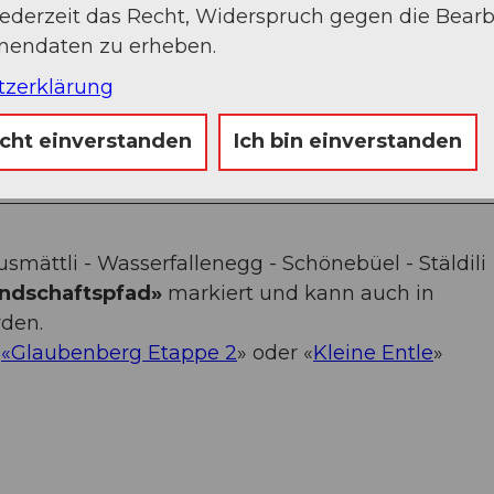
jederzeit das Recht, Widerspruch gegen die Bear
onendaten zu erheben.
Sep
Okt
Nov
Dez
tzerklärung
icht einverstanden
Ich bin einverstanden
usmättli - Wasserfallenegg - Schönebüel - Stäldili
ndschaftspfad»
markiert und kann auch in
den.
n
«Glaubenberg Etappe 2
» oder «
Kleine Entle
»