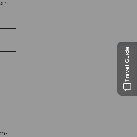
dem
Travel Guide
rn-