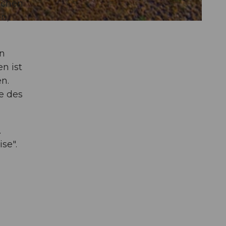
schen
n,
en
n ist
n.
e des
.
se".