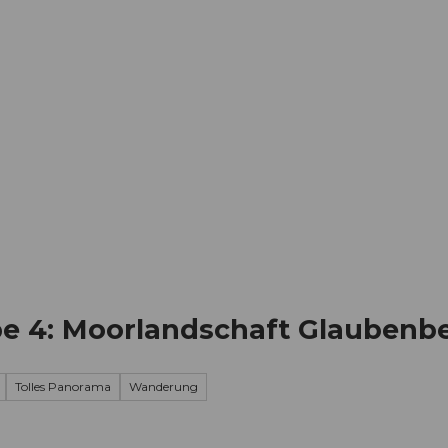
Informieren
Buchen
Business
W
e 4: Moorlandschaft Glaubenb
Tolles Panorama
Wanderung