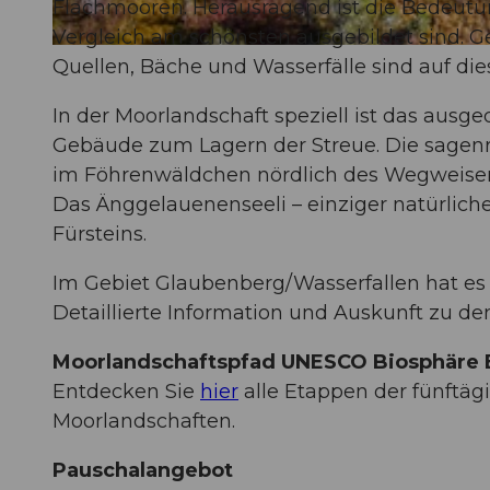
Flachmooren. Herausragend ist die Bedeut
Vergleich am schönsten ausgebildet sind. G
© Martin Mägli, UNESCO Biosphäre Entlebuch
Quellen, Bäche und Wasserfälle sind auf dies
In der Moorlandschaft speziell ist das au
Gebäude zum Lagern der Streue. Die sagenr
im Föhrenwäldchen nördlich des Wegweisers
Das Änggelauenenseeli – einziger natürlich
Fürsteins.
Im Gebiet Glaubenberg/Wasserfallen hat es
Detaillierte Information und Auskunft zu de
Moorlandschaftspfad UNESCO Biosphäre 
Entdecken Sie
hier
alle Etappen der fünftäg
Moorlandschaften.
Pauschalangebot