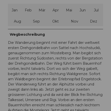
Jan
Feb
Mär
Apr
Mai
Jun
Jul
Aug
Sep
Okt
Nov
Dez
Wegbeschreibung
Die Wanderung beginnt mit einer Fahrt der weltweit
ersten Drehgondelbahn von Sattel nach Hochstuckli,
genaugenommen zum Mostelberg. Man begibt sich
zuerst Richtung Südosten, rechts von der Bergstation
der Drehgondelbahn. Der Weg führt beim Bauernhof
vorbei, leicht talwärts. Dort wo sich der Weg gabelt,
begibt man sich rechts Richtung Waldgrenze. Sofort
am Waldbeginn beginnt der Erlebnispfad Engelstock.
Der Wanderweg führt an der Alphütte vorbei und
zweigt dann links ab. Jetzt geht es zur zweiten
grösseren Lichtung und da wird der Blick frei Richtung
Talkessel, Urnersee und Rigi. Vorbei an den ersten
Bauernhöfen erreicht man schliesslich nach leichtem
Aufstieg die Mostelegg. Jetzt geht es talwärts