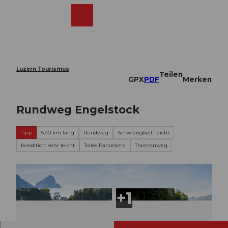
Z
u
Webcams
Merkzettel
Suche
Menü
Shop
m
I
n
h
a
Luzern Tourismus
Teilen
l
GPX
PDF
Merken
t
Rundweg Engelstock
Tipp
5,40 km lang
Rundweg
Schwierigkeit: leicht
Kondition: sehr leicht
Tolles Panorama
Themenweg