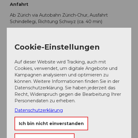
Anfahrt
Ab Zürich via Autobahn Zürich-Chur, Ausfahrt
Schindellegi, Richtung Schwyz (ca. 40 min)
Ab Zug via Aegerital (ca. 20 min)
Ab Luzern via Autobahn Zug-Schwyz, Ausfahrt
Cookie-Einstellungen
Schwyz, Richtung Pfäffikon-Sattel (ca. 40 min.)
Auf dieser Website wird Tracking, auch mit
Parken
Cookies, verwendet, um digitale Angebote und
Kostenpflichtige Parkplätze bei der Talstation.
Kampagnen analysieren und optimieren zu
Öffentliche Verkehrsmittel
können. Weitere Informationen finden Sie in der
Datenschutzerklärung. Sie haben jederzeit das
Mit der SOB bis Sattel oder mit der Auto AG Schwyz
Recht, Widerspruch gegen die Bearbeitung Ihrer
ab Schwyz mit der Linie 7 bis Sattel Talstation der
Personendaten zu erheben.
Gondelbahn. Alternativ Zugerland Verkehrsbetriebe
Datenschutzerklärung
(Linie 23) ab Arth-Goldau bis Sattel. Ab Ägeri mit dem
Bus 9 ab Oberägeri
Ich bin nicht einverstanden
Fahrplan SBB
Fahrplan AAGS