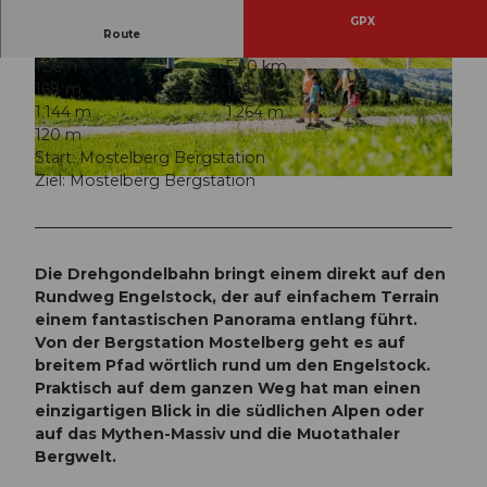
GPX
Route
1:50 h
5,40 km
© SATTEL-HOCHSTUCKLI AG
© Stefan Gwerder, SATTEL-HOCHSTUCKLI AG
168 m
169 m
1.144 m
1.264 m
120 m
Start: Mostelberg Bergstation
Ziel: Mostelberg Bergstation
© Stefan Gwerder, SATTEL-HOCHSTUCKLI AG
Die Drehgondelbahn bringt einem direkt auf den
Rundweg Engelstock, der auf einfachem Terrain
einem fantastischen Panorama entlang führt.
Von der Bergstation Mostelberg geht es auf
breitem Pfad wörtlich rund um den Engelstock.
Praktisch auf dem ganzen Weg hat man einen
einzigartigen Blick in die südlichen Alpen oder
auf das Mythen-Massiv und die Muotathaler
Bergwelt.