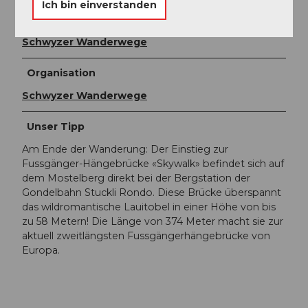
Ich bin einverstanden
Autor:in
Schwyzer Wanderwege
Organisation
Schwyzer Wanderwege
Unser Tipp
Am Ende der Wanderung: Der Einstieg zur
Fussgänger-Hängebrücke «Skywalk» befindet sich auf
dem Mostelberg direkt bei der Bergstation der
Gondelbahn Stuckli Rondo. Diese Brücke überspannt
das wildromantische Lauitobel in einer Höhe von bis
zu 58 Metern! Die Länge von 374 Meter macht sie zur
aktuell zweitlängsten Fussgängerhängebrücke von
Europa.