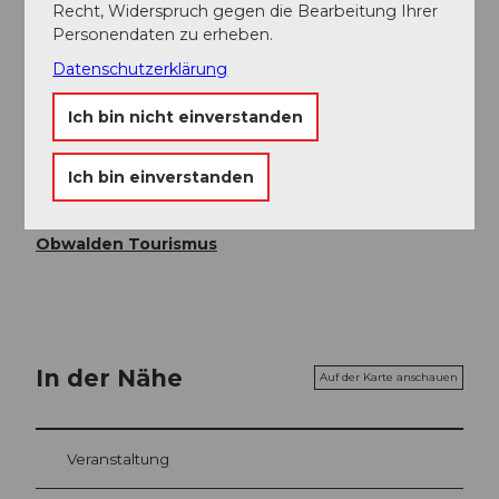
Recht, Widerspruch gegen die Bearbeitung Ihrer
Öffentliche Verkehrsmittel
Personendaten zu erheben.
Ab Luzern oder Interlaken mit dem Luzern-Interlaken-
Datenschutzerklärung
Express nach Lungern.
Ich bin nicht einverstanden
Autor:in
Obwalden Tourismus
Ich bin einverstanden
Organisation
Obwalden Tourismus
In der Nähe
Auf der Karte anschauen
Veranstaltung