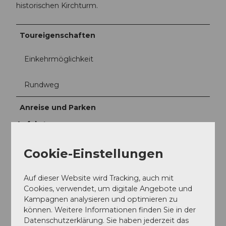
historischen Kirchturm.
Toureigenschaften
Einkehrmöglichkeit
Rundweg
Anreise und Parken
Anfahrt
Auf der A2 von Luzern her im Tunnel auf die A8
Cookie-Einstellungen
Richtung Interlaken, Sarnen wechseln und dem
Strassenverlauf bis nach Lungern. Vor dem
Umfahrungstunnel rechts einspuren auf die
Auf dieser Website wird Tracking, auch mit
Hauptstrasse nach Lungern.
Cookies, verwendet, um digitale Angebote und
Kampagnen analysieren und optimieren zu
Von Interlaken via Brünig auf der A8 bis nach
können. Weitere Informationen finden Sie in der
Lungern.
Datenschutzerklärung. Sie haben jederzeit das