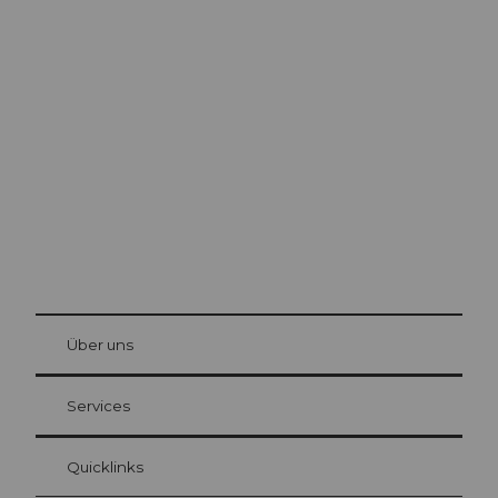
Ausflugstipps in
Luzern
Die Stadt. Der See. Die Berge.
© Be
at Bre
chbü
hl
Über uns
Gästekarte Luzern
Ihre Vorteile als Übernachtungsgast
Services
Quicklinks