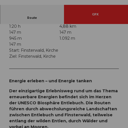
© Beat Brechbühl, UNESCO Biosphäre Entlebu
ch
GPX
Route
1:20 h
4,88 km
147 m
147 m
945 m
1.092 m
147 m
Start: Finsterwald, Kirche
Ziel: Finsterwald, Kirche
Energie erleben – und Energie tanken
Der einzigartige Erlebnisweg rund um das Thema
erneuerbare Energien befindet sich im Herzen
der UNESCO Biosphäre Entlebuch. Die Routen
führen durch abwechslungsreiche Landschaften
zwischen Entlebuch und Finsterwald, teilweise
entlang der wilden Entlen, durch Wälder und
vorbei an Mooren.