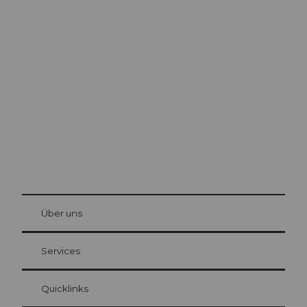
Ausflugstipps in
Luzern
Die Stadt. Der See. Die Berge.
© Be
at Bre
chbü
hl
Über uns
Gästekarte Luzern
Ihre Vorteile als Übernachtungsgast
Services
Quicklinks