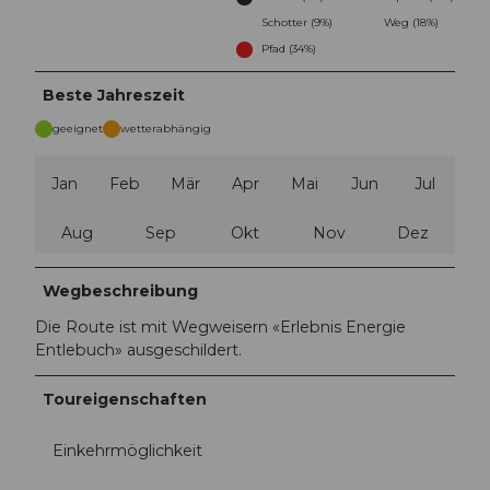
Schotter (9%)
Weg (18%)
Pfad (34%)
Beste Jahreszeit
geeignet
wetterabhängig
Jan
Feb
Mär
Apr
Mai
Jun
Jul
Aug
Sep
Okt
Nov
Dez
Wegbeschreibung
Die Route ist mit Wegweisern «Erlebnis Energie
Entlebuch» ausgeschildert.
Toureigenschaften
Einkehrmöglichkeit