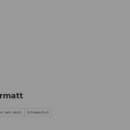
Informieren
Buchen
Business
W
ermatt
n: sehr leicht
Schneeschuh