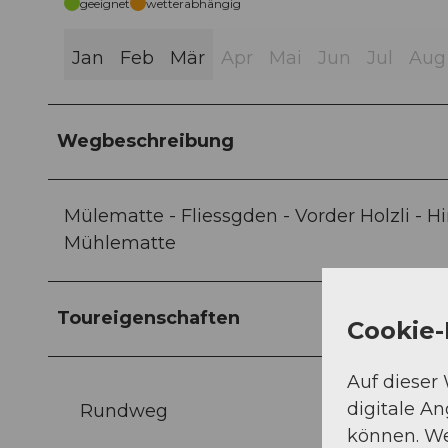
geeignet
wetterabhängig
Jan
Feb
Mär
Apr
Mai
Jun
Jul
Aug
Wegbeschreibung
Mülematte - Fliessgden - Vorder Holzli - Hi
Mühlematte
Toureigenschaften
Cookie-
Auf dieser
digitale A
Rundweg
können. We