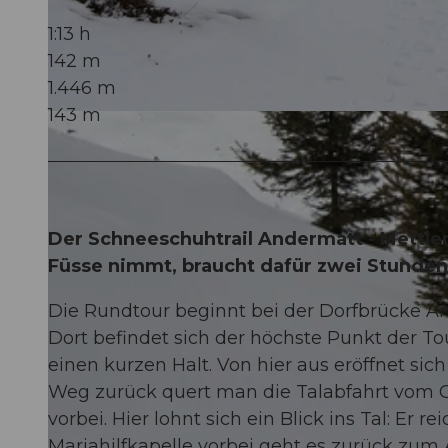
1:13 h
142 m
1.446 m
143 m
© Andermatt Tourismus GmbH, andermatt.ch |
CC-BY
Der Schneeschuhtrail Andermatt - Mettlen 
Füsse nimmt, braucht dafür zwei Stunden
Die Rundtour beginnt bei der Dorfbrücke An
Dort befindet sich der höchste Punkt der To
einen kurzen Halt. Von hier aus eröffnet sic
Weg zurück quert man die Talabfahrt vom
vorbei. Hier lohnt sich ein Blick ins Tal: Er 
Mariahilfkapelle vorbei geht es zurück zu