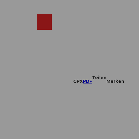
DE
ebcams
Merkzettel
Suche
Shop
Teilen
GPX
PDF
Merken