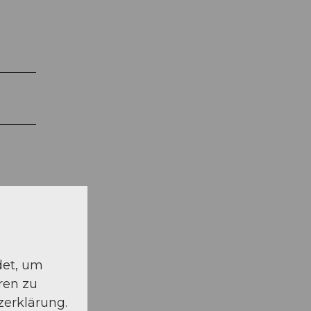
det, um
ren zu
zerklärung.