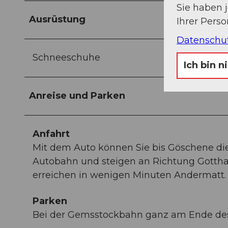
Sie haben 
Ausrüstung
Ihrer Pers
Datenschu
Schneeschuhe
Ich bin n
Anreise und Parken
Anfahrt
Mit dem Auto können Sie bis Göschene die
Autobahn und steigen an Richtung Gottha
erreichen in wenigen Minuten Andermatt.
Parken
Bei der Gemsstockbahn ganz am Ende des 