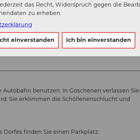
jederzeit das Recht, Widerspruch gegen die Bear
onendaten zu erheben.
tzerklärung
icht einverstanden
Ich bin einverstanden
 Autobahn benutzen. In Göschenen verlassen Sie
rd. Sie erklimmen die Schöllenenschlucht und
Dorfes finden Sie einen Parkplatz.