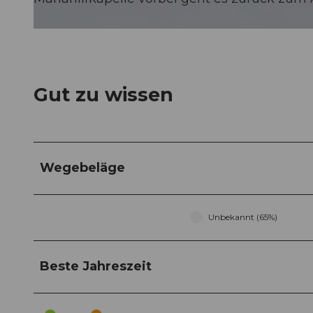
© Andermatt Tourismus GmbH, andermatt.ch |
CC-BY
Gut zu wissen
Wegebeläge
Unbekannt (65%)
Beste Jahreszeit