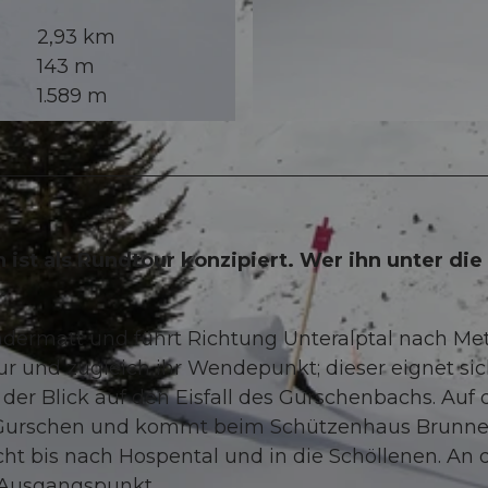
2,93 km
143 m
1.589 m
© Andermatt Tourismus GmbH, andermatt.ch |
CC-BY
ist als Rundtour konzipiert. Wer ihn unter die
.
dermatt und führt Richtung Unteralptal nach Met
ur und zugleich ihr Wendepunkt; dieser eignet sic
h der Blick auf den Eisfall des Gurschenbachs. Auf
 Gurschen und kommt beim Schützenhaus Brunn
reicht bis nach Hospental und in die Schöllenen. An 
m Ausgangspunkt.