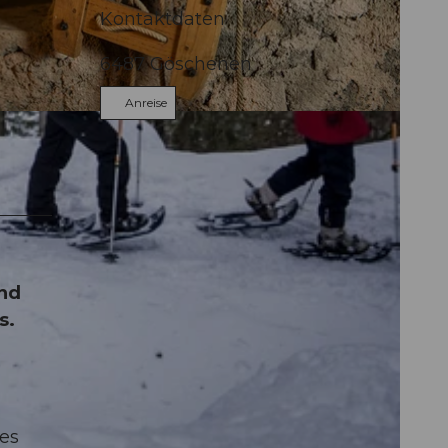
Kontaktdaten
6487
Göschenen
Anreise
nd
s.
es