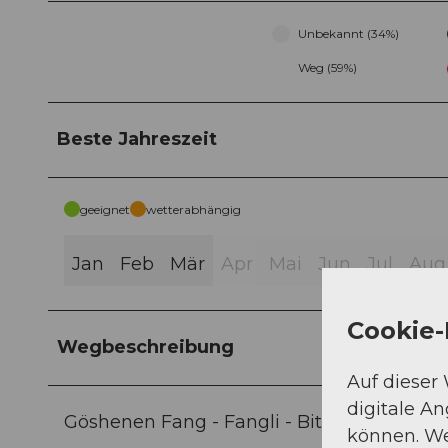
Unbekannt (34%)
Weg (59%)
Beste Jahreszeit
geeignet
wetterabhängig
Jan
Feb
Mär
Apr
Mai
Jun
Jul
Aug
Cookie-
Wegbeschreibung
Auf dieser
digitale A
Göshenen Fang - Fangli - Bitzi - Ängi - Sta
können. We