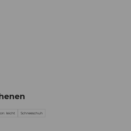
Informieren
Buchen
Business
W
chenen
on: leicht
Schneeschuh