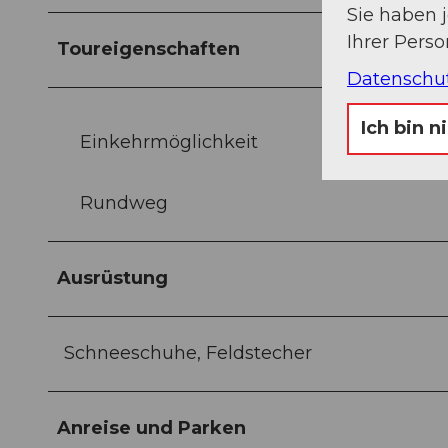
Sie haben 
Ihrer Pers
Toureigenschaften
Datenschu
Ich bin n
Einkehrmöglichkeit
Rundweg
Ausrüstung
Schneeschuhe, Feldstecher
Anreise und Parken