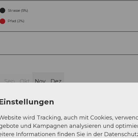
Strasse (5%)
Pfad (2%)
Sep
Okt
Nov
Dez
Einstellungen
 Website wird Tracking, auch mit Cookies, verwen
ngebote und Kampagnen analysieren und optimie
fel - Bitziwald - Stockwald - Fängli - Göschenen F
itere Informationen finden Sie in der Datenschut