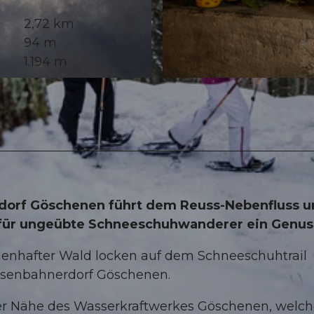
2,72 km
94 m
1.194 m
© Markus Fehlmann, andermatt.ch |
CC-BY
dorf Göschenen führt dem Reuss-Nebenfluss u
ch für ungeübte Schneeschuhwanderer ein Genus
enhafter Wald locken auf dem Schneeschuhtrail
Eisenbahnerdorf Göschenen.
der Nähe des Wasserkraftwerkes Göschenen, welch