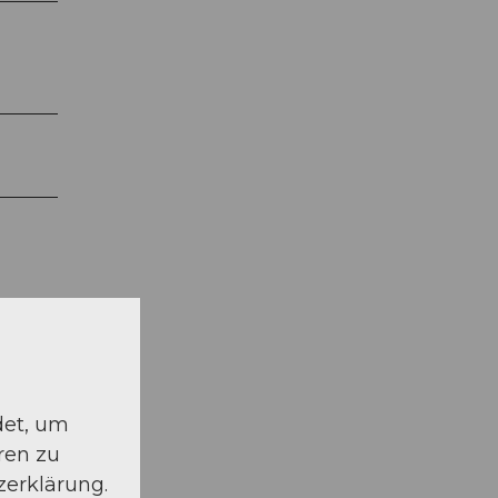
det, um
ren zu
ang
zerklärung.