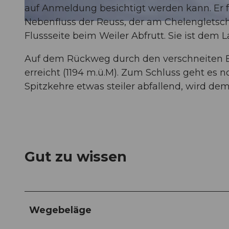
auf Anmeldung besichtigt werden kann. Er 
Nebenfluss der Reuss, der am Chelengletsche
© Andermatt Tourismus GmbH, andermatt.ch |
CC-BY
Flussseite beim Weiler Abfrutt. Sie ist dem
Auf dem Rückweg durch den verschneiten Bi
erreicht (1194 m.ü.M). Zum Schluss geht es 
Spitzkehre etwas steiler abfallend, wird d
Gut zu wissen
Wegebeläge