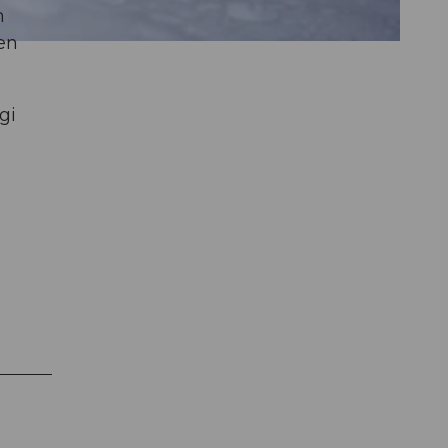
m
en
gi