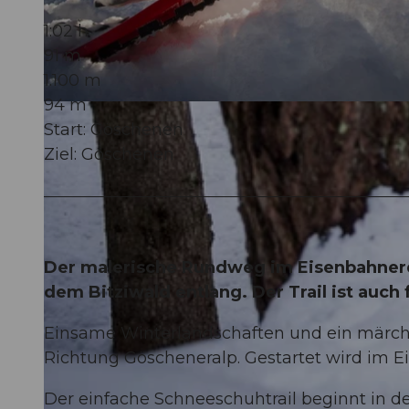
1:02 h
91 m
1.100 m
94 m
© Andermatt Tourismus GmbH, Verein Urner Wanderwege |
CC-BY
Start: Göschenen
Ziel: Göschenen
Der malerische Rundweg im Eisenbahner
dem Bitziwald entlang. Der Trail ist au
Einsame Winterlandschaften und ein märch
Richtung Göscheneralp. Gestartet wird im 
Der einfache Schneeschuhtrail beginnt in 