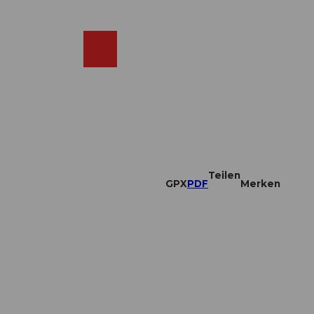
DE
ebcams
Merkzettel
Suche
Shop
Teilen
GPX
PDF
Merken