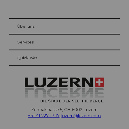
© Be
at Bre
chbü
hl
Über uns
Gästekarte Luzern
Ihre Vorteile als Übernachtungsgast
Services
Quicklinks
Zentralstrasse 5, CH-6002 Luzern
+41 41 227 17 17
,
luzern@luzern.com