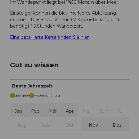
Ihr Wendepunkt liegt bei 1'450 Metern über Meer.
Einsteiger können die blau markierte Abkürzung
nehmen. Diese Tour ist nur 3.7 Kilometer lang und
benötigt 1.5 Stunden Wanderzeit.
Eine detaillierte Karte finden Sie hier.
Gut zu wissen
Beste Jahreszeit
geeignet
wetterabhängig
Jan
Feb
Mär
Apr
Mai
Jun
Jul
Aug
Sep
Okt
Nov
Dez