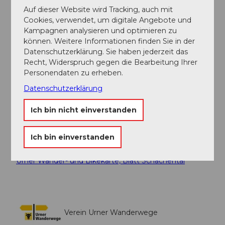
Organisation
Auf dieser Website wird Tracking, auch mit
Cookies, verwendet, um digitale Angebote und
Verein Urner Wanderwege
Kampagnen analysieren und optimieren zu
können. Weitere Informationen finden Sie in der
Unser Tipp
Datenschutzerklärung. Sie haben jederzeit das
Besonders attraktiv ist die Schneeschuhtour auf dem
Recht, Widerspruch gegen die Bearbeitung Ihrer
Haldi abends, wenn im Tal die Lichter langsam
Personendaten zu erheben.
angehen.
Datenschutzerklärung
Sicherheitshinweise
Ich bin nicht einverstanden
Keine
Ich bin einverstanden
Karte
Urner Wander- und Bikekarte, Blatt Schächental
Verein Urner Wanderwege