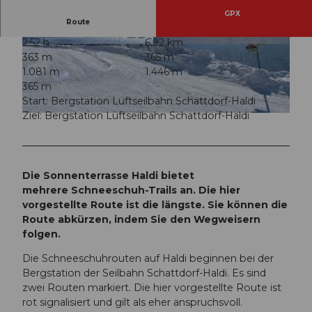
GPX
Route
2:52 h
6,92 km
© Haldi-Uri, Verein Urner Wanderwege |
© Markus Fehlmann, Verein Urner Wanderwege
363 m
365 m
CC-BY
|
CC-BY
1.081 m
1.446 m
365 m
Start: Bergstation Luftseilbahn Schattdorf-Haldi
Ziel: Bergstation Luftseilbahn Schattdorf-Haldi
© Haldi-Uri, haldi-uri.ch |
CC-BY
Die Sonnenterrasse Haldi bietet
mehrere Schneeschuh-Trails an. Die hier
vorgestellte Route ist die längste. Sie können die
Route abkürzen, indem Sie den Wegweisern
folgen.
Die Schneeschuhrouten auf Haldi beginnen bei der
Bergstation der Seilbahn Schattdorf-Haldi. Es sind
zwei Routen markiert. Die hier vorgestellte Route ist
rot signalisiert und gilt als eher anspruchsvoll.