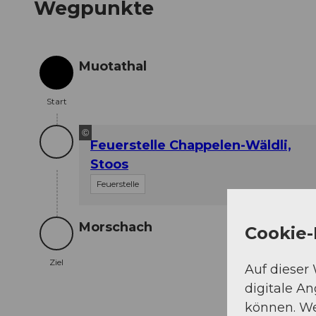
Wegpunkte
Muotathal
Start
Start
©
Feuerstelle Chappelen-Wäldli,
Stoos
Feuerstelle
Morschach
Cookie-
Ziel
Ziel
Auf dieser
digitale A
können. We