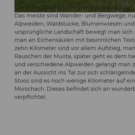
Die dritte Etappe führt vom Kloster St. Jos
Das meiste sind Wander- und Bergwege, nur
© Erhard Gick, Schwyzer Wanderwege
Alpweiden, Waldstücke, Blumenwiesen und T
ursprüngliche Landschaft bewegt man sich s
man an Eichensäulen mit besinnlichen Texte
zehn Kilometer sind vor allem Aufstieg, ma
Rauschen der Muota, später geht es dem tie
und verschiedene Alpweiden gelangt man zu
an der Aussicht ins Tal zur sich schlänge
Stoos sind es noch wenige Kilometer auf e
Morschach. Dieses befindet sich an wunderba
verpflichtet.