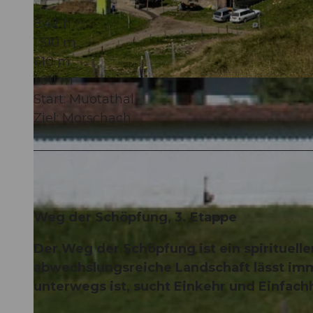
8:42 h
1.510 m
610 m
1.011 m
© Erhard Gick, Schwyzer Wanderwege
Start: Muotathal
Ziel: Morschach
Weg der Schöpfung, 3. Etappe
Der Weg der Schöpfung ist ein spirituell
abwechslungsreiche Landschaft lässt imm
unterwegs ist, sucht Einkehr und Einfachh