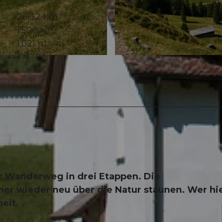
23,32 km
1.500 m
1.621 m
© Erhard Gick, Schwyzer Wanderwege
er Wanderweg in drei Etappen. Die
er wieder neu über die Natur staunen. Wer hi
eit.