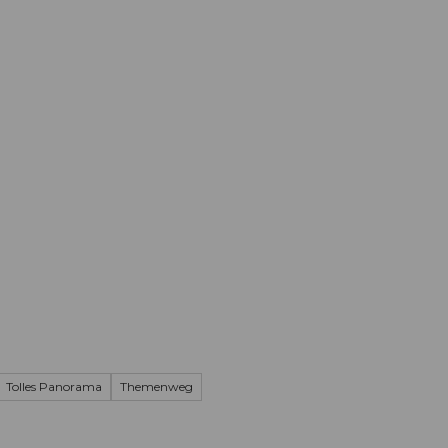
Informieren
Buchen
Business
W
Tolles Panorama
Themenweg