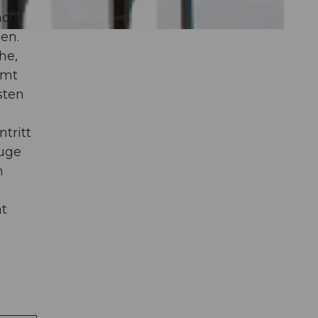
ach.
en.
he,
mmt
sten
tritt
Auge
m
ät