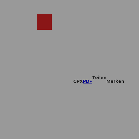
DE
ebcams
Merkzettel
Suche
Shop
Teilen
GPX
PDF
Merken