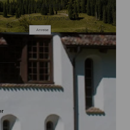
Kontaktdaten
6436
Muotathal
Anreise
er