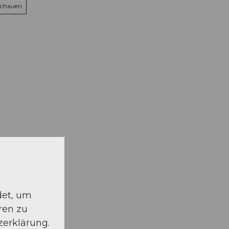
schauen
det, um
ren zu
zerklärung.