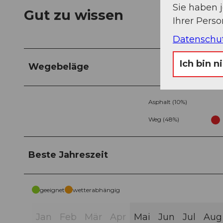
Sie haben 
Gut zu wissen
Ihrer Pers
Datenschu
Ich bin n
Wegebeläge
Asphalt (10%)
Weg (48%)
Beste Jahreszeit
geeignet
wetterabhängig
Jan
Feb
Mär
Apr
Mai
Jun
Jul
Aug