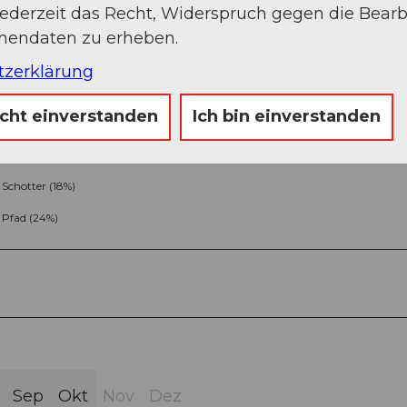
jederzeit das Recht, Widerspruch gegen die Bear
onendaten zu erheben.
tzerklärung
icht einverstanden
Ich bin einverstanden
Schotter (18%)
Pfad (24%)
Sep
Okt
Nov
Dez