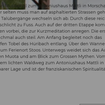
ef in Muotathal zum Antoniushaus Mattli in Morsch
 selten muss man auf asphaltierten Strassen geh
alübergänge wechseln sich ab. Durch diese reic
chlicht zu Fuss. Auch auf der dritten Etappe ko
n vorbei, die zur Kurzmeditation anregen. Die er
nchmal auch steil. Am Anfang begleitet noch das
fen Tobel des Hüribach entlang. Über den Wannen
m Ferienort Stoos. Unterwegs weidet sich das 
lnden Muota und am Blick zum Grossen Mythen. Vo
inem lichten Waldweg zum Antoniushaus Mattli in
rer Lage und ist der franziskanischen Spiritualit