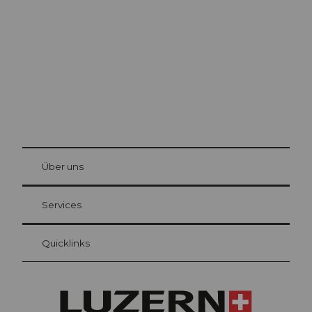
Die Stadt. Der See. Die Berge.
© Be
at Bre
chbü
hl
Über uns
Gästekarte Luzern
Ihre Vorteile als Übernachtungsgast
Services
Quicklinks