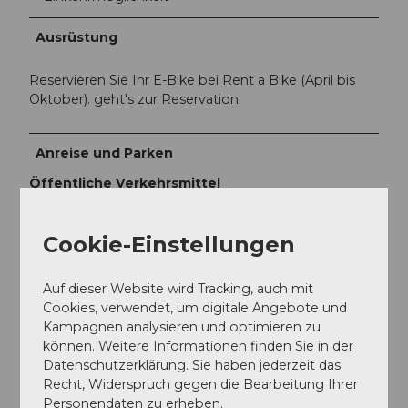
Ausrüstung
Reservieren Sie Ihr E-Bike bei Rent a Bike (April bis
Oktober). geht's zur Reservation.
Anreise und Parken
Öffentliche Verkehrsmittel
Mit der S9 nach Beinwil am See, Fahrplan
siehe
www.sbb.ch
Cookie-Einstellungen
Weitere Infos / Links
Auf dieser Website wird Tracking, auch mit
Cookies, verwendet, um digitale Angebote und
Kampagnen analysieren und optimieren zu
Seetal Tourismus
können. Weitere Informationen finden Sie in der
Niederlenzerstrasse 25
Datenschutzerklärung. Sie haben jederzeit das
5600 Lenzburg
Recht, Widerspruch gegen die Bearbeitung Ihrer
+41 (0)41 920 45 29
Personendaten zu erheben.
info@seetaltourismus.ch