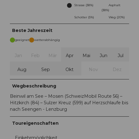
Strasse (38%)
Asphalt
(38%)
Schotter (5%)
Weg (20%)
Beste Jahreszeit
geeignet
wetterabhängig
Jan
Feb
Mär
Apr
Mai
Jun
Jul
Aug
Sep
Okt
Nov
Dez
Wegbeschreibung
Beinwil am See – Mosen (SchweizMobil Route 56) –
Hitzkirch (84) – Sulzer Kreuz (599) auf Herzschlaufe bis
nach Seengen - Lenzburg
Toureigenschaften
Einkehrmöglichkeit