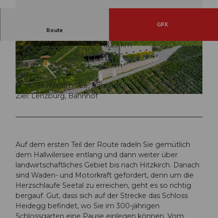
GPX
Route
3:25 h
43,23 km
© Seetal Tourismus, Christian Betschart
© Seetal Tourismus, perretfoto.ch
563 m
684 m
394 m
821 m
427 m
Start: Beinwil am See, Bahnhof
Ziel: Lenzburg, Bahnhof
© Beat Brechbühl, Seetal Tourismus
Auf dem ersten Teil der Route radeln Sie gemütlich
dem Hallwilersee entlang und dann weiter über
landwirtschaftliches Gebiet bis nach Hitzkirch. Danach
sind Waden- und Motorkraft gefordert, denn um die
Herzschlaufe Seetal zu erreichen, geht es so richtig
bergauf. Gut, dass sich auf der Strecke das Schloss
Heidegg befindet, wo Sie im 300-jährigen
Schlossgarten eine Pause einlegen können. Vom