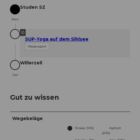
Studen SZ
Start
Start
©
SUP-Yoga auf dem Sihlsee
Wassersport
Willerzell
Ziel
Ziel
Gut zu wissen
Wegebeläge
Strasse (14%)
Asphalt
(20%)