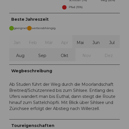
Schotter (1%)
Weg (50%)
Pfad (15%)
Beste Jahreszeit
geeignet
wetterabhängig
Jan
Feb
Mär
Apr
Mai
Jun
Jul
Aug
Sep
Okt
Nov
Dez
Wegbeschreibung
Ab Studen führt der Weg durch die Moorlandschaft
Breitried/Schützenried bis zum Sihlsee. Entlang des
Ufers wandert man bis Euthal, dann steigt die Route
hinauf zum Sattelchöpfli. Mit Blick über Sihlsee und
Zürichsee erfolgt der Abstieg nach Willerzell.
Toureigenschaften