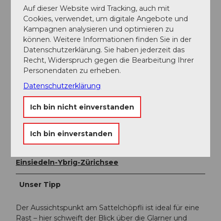
Auf dieser Website wird Tracking, auch mit
öffentliche Verkehr (Bus/PostAuto) in den Tarifzonen
Cookies, verwendet, um digitale Angebote und
679–685 kostenlos genutzt werden kann.
Kampagnen analysieren und optimieren zu
können. Weitere Informationen finden Sie in der
Anreise: Linie 553 ab Einsiedeln nach Studen.
Datenschutzerklärung. Sie haben jederzeit das
Rückkehr: Ebenfalls Linie 553 (oder 552) von
Recht, Widerspruch gegen die Bearbeitung Ihrer
Willerzell zurück.
Personendaten zu erheben.
Mit ÖV-Karte: Beide Fahrten kostenlos nutzbar.
Datenschutzerklärung
Ich bin nicht einverstanden
Autor:in
Stefan Bisig
Ich bin einverstanden
Organisation
Einsiedeln-Ybrig-Zürichsee
Unser Tipp
Der Aussichtspunkt am Sattelchöpfli ist ideal für eine
Rast – hier schweift der Blick über die Glarner und