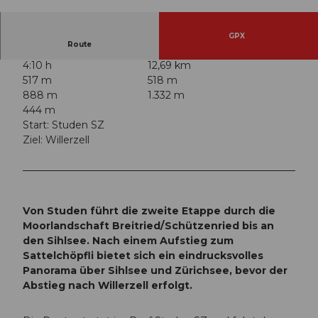
© Peter Marty, Peter Marty |
CC-BY-SA
GPX
Route
4:10 h
12,69 km
517 m
518 m
888 m
1.332 m
444 m
Start: Studen SZ
Ziel: Willerzell
Von Studen führt die zweite Etappe durch die
Moorlandschaft Breitried/Schützenried bis an
den Sihlsee. Nach einem Aufstieg zum
Sattelchöpfli bietet sich ein eindrucksvolles
Panorama über Sihlsee und Zürichsee, bevor der
Abstieg nach Willerzell erfolgt.