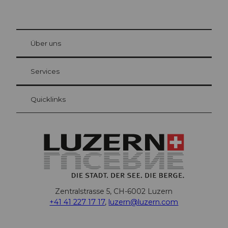
© Be
at Bre
chbü
hl
Über uns
Gästekarte Luzern
Ihre Vorteile als Übernachtungsgast
Services
Quicklinks
Zentralstrasse 5, CH-6002 Luzern
+41 41 227 17 17
,
luzern@luzern.com
F
X
Y
I
T
T
P
L
W
T