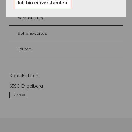
Ich bin einverstanden
Veranstaltung
Sehenswertes
Touren
Kontaktdaten
6390
Engelberg
Anreise