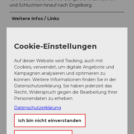
und Schluchten hinauf nach Engelberg.
Weitere Infos / Links
Langlauf
Verpflegung:
Restaurant Eienwäldli
Cookie-Einstellungen
Auf dieser Website wird Tracking, auch mit
Autor:in
Cookies, verwendet, um digitale Angebote und
Engelberg - Titlis Tourismus
Kampagnen analysieren und optimieren zu
können. Weitere Informationen finden Sie in der
Organisation
Datenschutzerklärung. Sie haben jederzeit das
Recht, Widerspruch gegen die Bearbeitung Ihrer
Engelberg-Titlis Tourismus
Personendaten zu erheben.
Datenschutzerklärung
Ich bin nicht einverstanden
In der Nähe
Auf der Karte anschauen