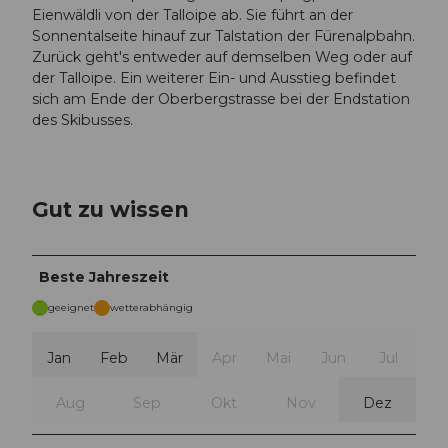
Eienwäldli von der Talloipe ab. Sie führt an der
Sonnentalseite hinauf zur Talstation der Fürenalpbahn.
Zurück geht's entweder auf demselben Weg oder auf
der Talloipe. Ein weiterer Ein- und Ausstieg befindet
sich am Ende der Oberbergstrasse bei der Endstation
des Skibusses.
Gut zu wissen
Beste Jahreszeit
geeignet
wetterabhängig
Jan
Feb
Mär
Apr
Mai
Jun
Jul
Aug
Sep
Okt
Nov
Dez