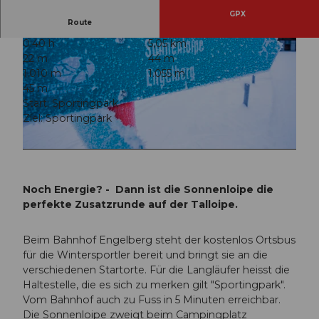
GPX
Route
0:40 h
5,05 km
22 m
44 m
1.010 m
1.055 m
45 m
Start: Sportingpark
Ziel: Sportingpark
© Engelberg - Titlis Tourismus, Engelberg-Titlis Tourismus, © Oskar Enander
© Engelberg - Titlis Tourismus, Engelberg-Titlis Tourismus, © Oskar Enander
Noch Energie? - Dann ist die Sonnenloipe die
perfekte Zusatzrunde auf der Talloipe.
Beim Bahnhof Engelberg steht der kostenlos Ortsbus
für die Wintersportler bereit und bringt sie an die
verschiedenen Startorte. Für die Langläufer heisst die
Haltestelle, die es sich zu merken gilt "Sportingpark".
Vom Bahnhof auch zu Fuss in 5 Minuten erreichbar.
Die Sonnenloipe zweigt beim Campingplatz