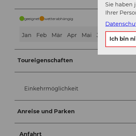
Sie haben 
Ihrer Pers
geeignet
wetterabhängig
Datenschu
Jan
Feb
Mär
Apr
Mai
Jun
Jul
Aug
Ich bin n
Toureigenschaften
Einkehrmöglichkeit
Anreise und Parken
Anfahrt