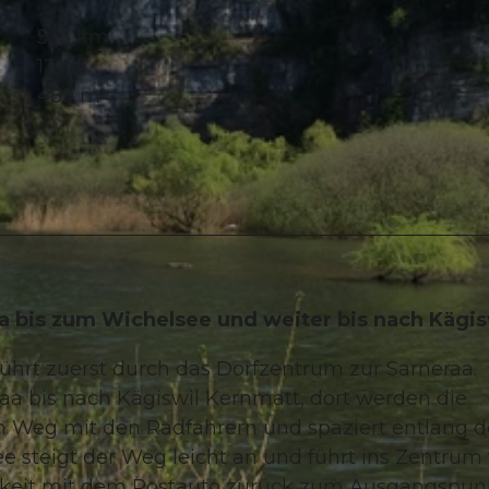
5,13 km
13 m
489 m
a bis zum Wichelsee und weiter bis nach Kägis
hrt zuerst durch das Dorfzentrum zur Sarneraa.
aa bis nach Kägiswil Kernmatt, dort werden die
n Weg mit den Radfahrern und spaziert entlang d
 steigt der Weg leicht an und führt ins Zentru
ichkeit mit dem Postauto zurück zum Ausgangspun