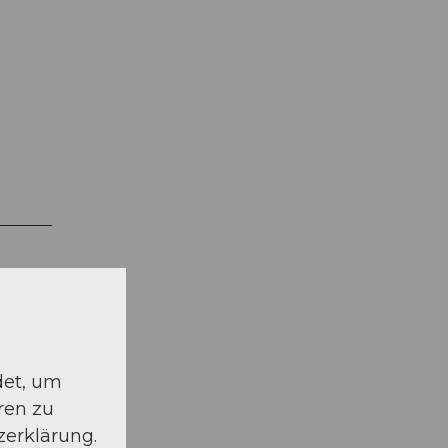
det, um
ren zu
zerklärung.