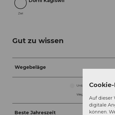
Dörfli Kägiswil
Ziel
Ziel
Gut zu wissen
Wegebeläge
Cookie-
Unbekannt (1%)
Weg (30%)
Auf dieser
digitale A
können. We
Beste Jahreszeit