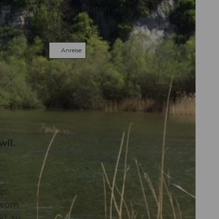
Kontaktdaten
6060
Sarnen
Anreise
wil.
er
m vom
kt zu