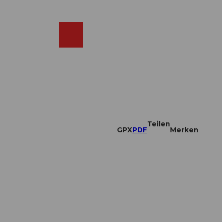
DE
ebcams
Merkzettel
Suche
Shop
Teilen
GPX
PDF
Merken