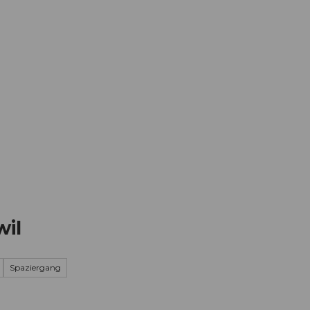
Informieren
Buchen
Business
W
wil
Spaziergang