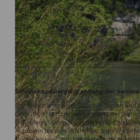
1:17 h
30 m
459 m
30 m
Start: Bahnhof Sarnen
Ziel: Dörfli Kägiswil
Schöner Spaziergang entlang der Sarnera
Der Weg startet beim Bahnhof Sarnen und fü
Gemütlich führt der Weg entlang der Sarner
Bahngleise überquert und man teilt sich de
Autobahn bis zum Wichelsee. Vom Wichelsee
Dörfli Kägiswil. Von dort besteht die Mögl