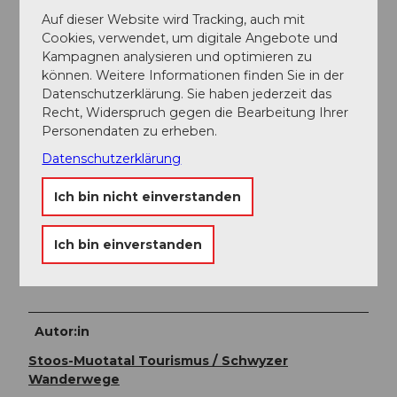
Dorf Stoos und in wenigen Gehminuten zur Talstation
Auf dieser Website wird Tracking, auch mit
der Luftseilbahn Illgau - St. Karl.
Cookies, verwendet, um digitale Angebote und
Kampagnen analysieren und optimieren zu
Weitere Infos / Links
können. Weitere Informationen finden Sie in der
Datenschutzerklärung. Sie haben jederzeit das
Recht, Widerspruch gegen die Bearbeitung Ihrer
Bitte beachten Sie die Fahrpläne der Luftseilbahn
Personendaten zu erheben.
Illgau-Ried und der Luftseilbahn Illgau - St. Karl.
Datenschutzerklärung
Literatur
Ich bin nicht einverstanden
Informationen zur Wanderung finden Sie bei den
Ich bin einverstanden
folgenden Prospekten:
Wander-Panoramakarte und Ortspläne, Ortsplan Illgau
Autor:in
Stoos-Muotatal Tourismus / Schwyzer
Wanderwege