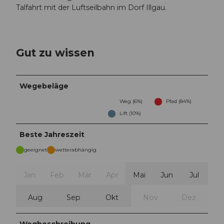
Talfahrt mit der Luftseilbahn im Dorf Illgau.
Gut zu wissen
Wegebeläge
Weg (6%)
Pfad (84%)
Lift (10%)
Beste Jahreszeit
geeignet
wetterabhängig
Jan
Feb
Mär
Apr
Mai
Jun
Jul
Aug
Sep
Okt
Nov
Dez
Wegbeschreibung