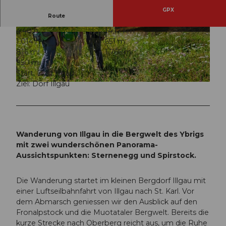
GPX
Route
4:40 h
14,12 km
© Stoos-Muotatal Tourismus, Stoos-Muotatal T
© Ybrig Tourismus
1.014 m
651 m
ourismus
816 m
1.766 m
950 m
Start: Dorf Illgau
Ziel: Dorf Illgau
© Elmar Bossard, Schwyz Tourismus |
CC-BY-SA
Wanderung von Illgau in die Bergwelt des Ybrigs
mit zwei wunderschönen Panorama-
Aussichtspunkten: Sternenegg und Spirstock.
Die Wanderung startet im kleinen Bergdorf Illgau mit
einer Luftseilbahnfahrt von Illgau nach St. Karl. Vor
dem Abmarsch geniessen wir den Ausblick auf den
Fronalpstock und die Muotataler Bergwelt. Bereits die
kurze Strecke nach Oberberg reicht aus, um die Ruhe