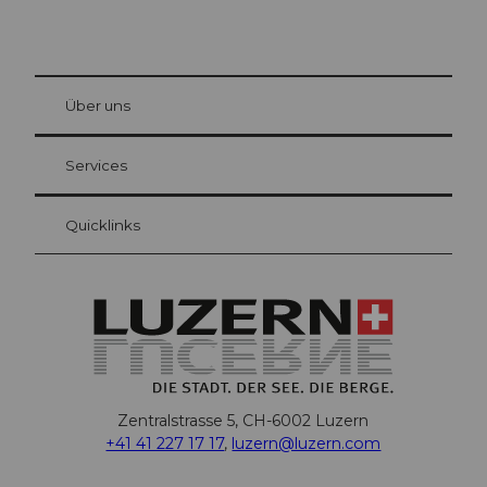
© Be
at Bre
chbü
hl
Über uns
Gästekarte Luzern
Ihre Vorteile als Übernachtungsgast
Services
Quicklinks
Zentralstrasse 5, CH-6002 Luzern
+41 41 227 17 17
,
luzern@luzern.com