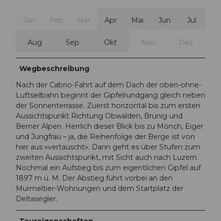
Jan
Feb
Mär
Apr
Mai
Jun
Jul
Aug
Sep
Okt
Nov
Dez
Wegbeschreibung
Nach der Cabrio-Fahrt auf dem Dach der oben-ohne-
Luftseilbahn beginnt der Gipfelrundgang gleich neben
der Sonnenterrasse. Zuerst horizontal bis zum ersten
Aussichtspunkt Richtung Obwalden, Brünig und
Berner Alpen. Herrlich dieser Blick bis zu Mönch, Eiger
und Jungfrau – ja, die Reihenfolge der Berge ist von
hier aus «vertauscht». Dann geht es über Stufen zum
zweiten Aussichtspunkt, mit Sicht auch nach Luzern.
Nochmal ein Aufstieg bis zum eigentlichen Gipfel auf
1897 m ü. M. Der Abstieg führt vorbei an den
Murmeltier-Wohnungen und dem Startplatz der
Deltasegler.