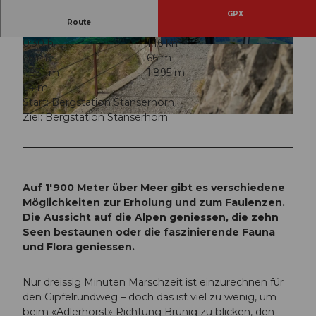
GPX
Route
0:30 h
1,16 km
© Nidwalden Tourismus
© Nidwalden Tourismus, Nidwalden Tourismus
66 m
66 m
1.831 m
1.895 m
64 m
Start: Bergstation Stanserhorn
Ziel: Bergstation Stanserhorn
© Stanserhorn-Bahn AG, Luzern Tourismus |
CC-BY
Auf 1'900 Meter über Meer gibt es verschiedene
Möglichkeiten zur Erholung und zum Faulenzen.
Die Aussicht auf die Alpen geniessen, die zehn
Seen bestaunen oder die faszinierende Fauna
und Flora geniessen.
Nur dreissig Minuten Marschzeit ist einzurechnen für
den Gipfelrundweg – doch das ist viel zu wenig, um
beim «Adlerhorst» Richtung Brünig zu blicken, den