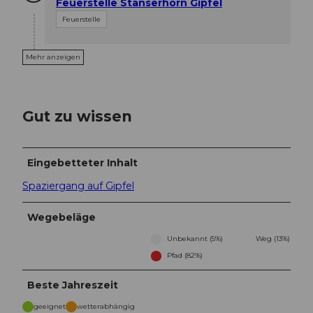
Feuerstelle Stanserhorn Gipfel
Feuerstelle
Mehr anzeigen
Gut zu wissen
Eingebetteter Inhalt
Spaziergang auf Gipfel
Wegebeläge
Unbekannt (5%)
Weg (13%)
Pfad (82%)
Beste Jahreszeit
geeignet
wetterabhängig