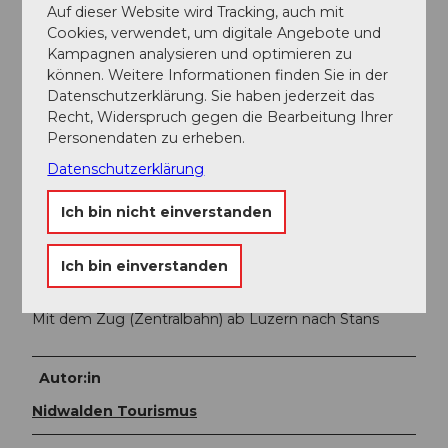
Auf dieser Website wird Tracking, auch mit
Anschiessend der Beschilderung zum Parkplatz
Cookies, verwendet, um digitale Angebote und
Gemeindeparkplatz Turmatt oder zum
Kampagnen analysieren und optimieren zu
Bahnhofparking folgen.
können. Weitere Informationen finden Sie in der
Die Talstation der Stanserhorn-Bahn befindet sich im
Datenschutzerklärung. Sie haben jederzeit das
Zentrum an der Stansstaderstrasse 19. Von Luzern aus
Recht, Widerspruch gegen die Bearbeitung Ihrer
sind Sie in ca. 15 Minuten in Stans.
Personendaten zu erheben.
Datenschutzerklärung
Parken
Ich bin nicht einverstanden
Das Parkplatzangebot ist beschränkt, alle Parkplätze
sind kostenpflichtig.
Ich bin einverstanden
Öffentliche Verkehrsmittel
Mit dem Zug (Zentralbahn) ab Luzern nach Stans
Autor:in
Nidwalden Tourismus