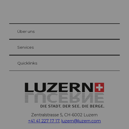
© Be
at Bre
chbü
hl
Über uns
Gästekarte Luzern
Ihre Vorteile als Übernachtungsgast
Services
Quicklinks
Zentralstrasse 5, CH-6002 Luzern
+41 41 227 17 17
,
luzern@luzern.com