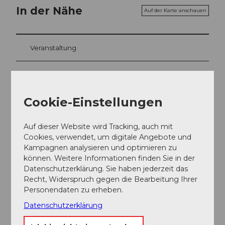
In der Nähe
Auf der Karte anschauen
Veranstaltung
Sehenswertes
Cookie-Einstellungen
Touren
Auf dieser Website wird Tracking, auch mit
Cookies, verwendet, um digitale Angebote und
Kontaktdaten
Kampagnen analysieren und optimieren zu
können. Weitere Informationen finden Sie in der
6383
Dallenwil
Datenschutzerklärung. Sie haben jederzeit das
+41 41 618 80 40
Recht, Widerspruch gegen die Bearbeitung Ihrer
Personendaten zu erheben.
Website
Datenschutzerklärung
Anreise