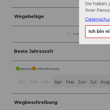
Sie haben 
Ihrer Pers
Wegebeläge
Datenschu
Ich bin n
Unbekannt (81%)
Beste Jahreszeit
geeignet
wetterabhängig
Jan
Feb
Mär
Apr
Mai
Jun
Jul
Aug
Wegbeschreibung