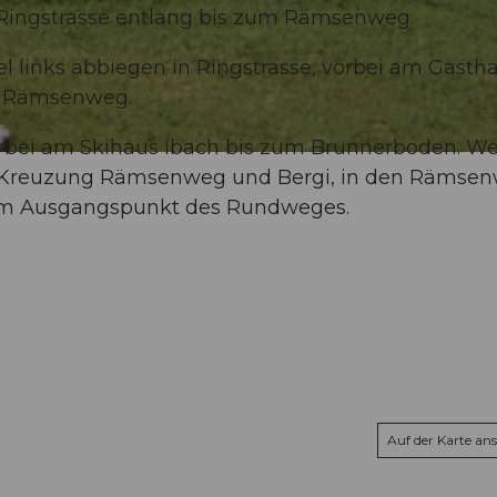
 Ringstrasse entlang bis zum Rämsenweg.
l links abbiegen in Ringstrasse, vorbei am Gasth
um Rämsenweg.
rbei am Skihaus Ibach bis zum Brunnerboden. We
r Kreuzung Rämsenweg und Bergi, in den Rämse
zum Ausgangspunkt des Rundweges.
Auf der Karte an