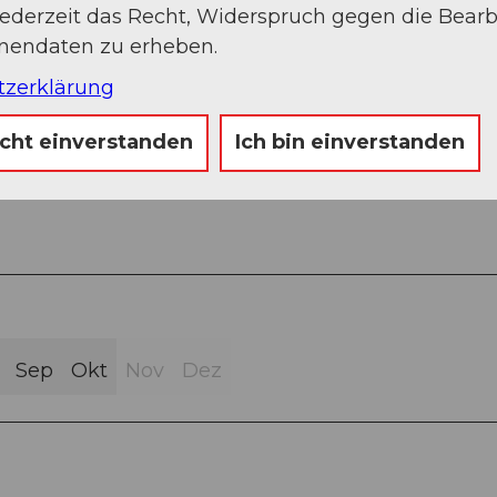
jederzeit das Recht, Widerspruch gegen die Bear
onendaten zu erheben.
tzerklärung
icht einverstanden
Ich bin einverstanden
Strasse (19%)
Sep
Okt
Nov
Dez