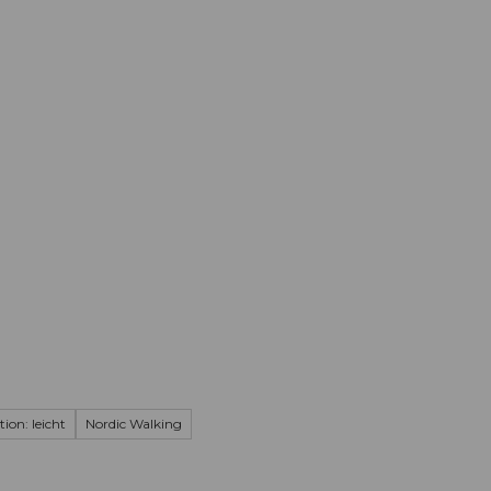
Informieren
Buchen
Business
W
ion: leicht
Nordic Walking