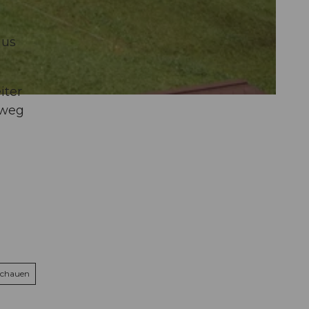
aus
iter
nweg
schauen