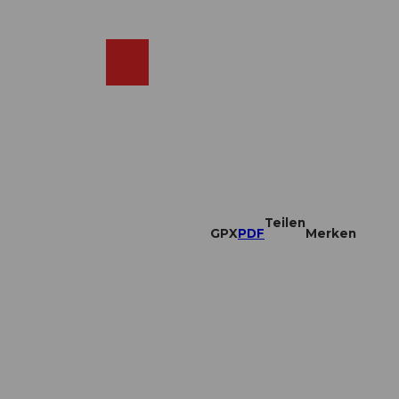
DE
ebcams
Merkzettel
Suche
Shop
Teilen
GPX
PDF
Merken