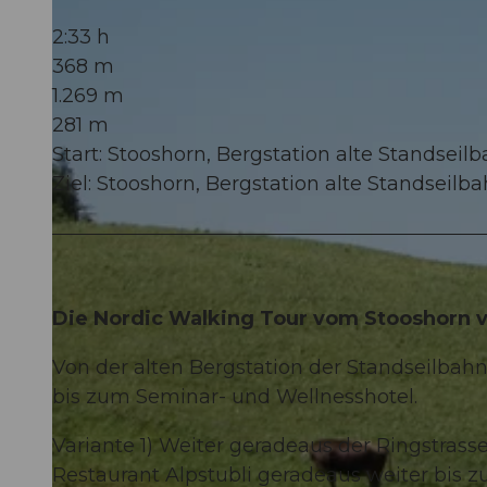
2:33 h
368 m
1.269 m
281 m
Start: Stooshorn, Bergstation alte Standseil
Ziel: Stooshorn, Bergstation alte Standseilb
Die Nordic Walking Tour vom Stooshorn 
Von der alten Bergstation der Standseilba
bis zum Seminar- und Wellnesshotel.
Variante 1) Weiter geradeaus der Ringstras
Restaurant Alpstubli geradeaus weiter bis