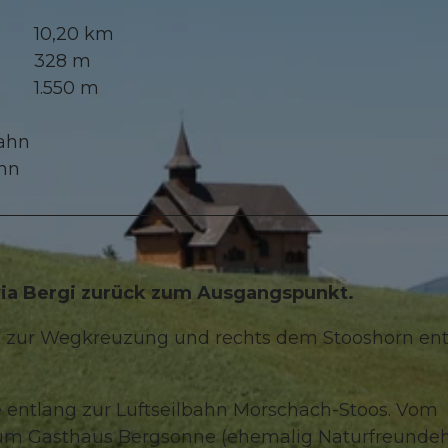
10,20 km
328 m
1.550 m
bahn
ahn
via Bergi zurück zum Ausgangspunkt.
hn zur Wegkreuzung und rechts dem Stooshorn en
se entlang zur Luftseilbahn Morschach-Stoos. Vom
 zum Gasthaus Bergsonne (ehemalig Naturfreundeh