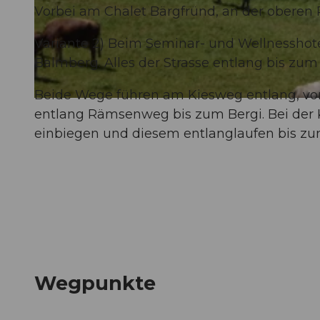
Vorbei am Chalet Bärgfründ, an der oberen
© Stoos-Muotatal Tourismus, Stoos-Muotatal Tourismus
Variante 2) Beim Seminar- und Wellnesshote
Balmberg. Alles der Strasse entlang bis z
Beide Wege führen am Kiesweg entlang, vo
© Stoos-Muotatal Tourismus, Stoos-Muotatal Tourismus
entlang Rämsenweg bis zum Bergi. Bei de
einbiegen und diesem entlanglaufen bis 
Wegpunkte