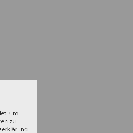
det, um
ren zu
zerklärung.