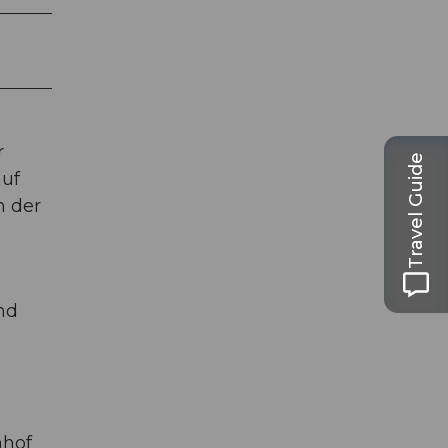
r
Travel Guide
auf
n der
nd
nhof