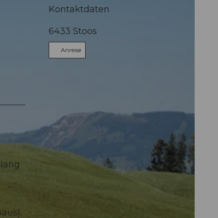
Kontaktdaten
6433
Stoos
Anreise
tlang
aus).