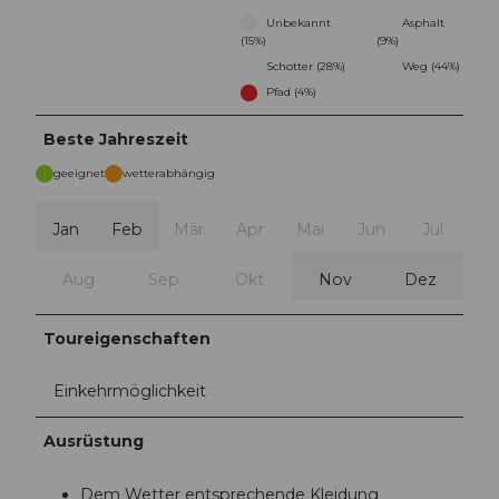
Unbekannt
Asphalt
(15%)
(9%)
Schotter (28%)
Weg (44%)
Pfad (4%)
Beste Jahreszeit
geeignet
wetterabhängig
Jan
Feb
Mär
Apr
Mai
Jun
Jul
Aug
Sep
Okt
Nov
Dez
Toureigenschaften
Einkehrmöglichkeit
Ausrüstung
Dem Wetter entsprechende Kleidung