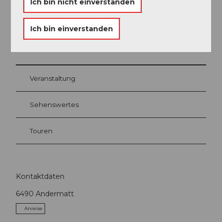
Ich bin nicht einverstanden
Ich bin einverstanden
In der Nähe
Auf der Karte anschauen
Veranstaltung
Sehenswertes
Touren
Kontaktdaten
6490
Andermatt
Anreise