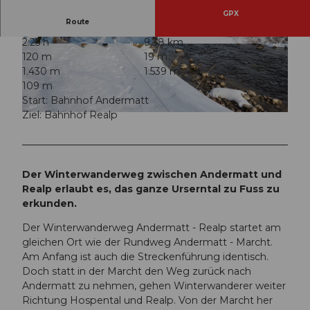
GPX
Route
2:25 h
9,38 km
© Valentin Luthiger, Ferienregion Andermatt
© Valentin Luthiger, Ferienregion Andermatt
120 m
19 m
1.430 m
1.539 m
109 m
Start: Bahnhof Andermatt
Ziel: Bahnhof Realp
© Ferienregion Andermatt
Der Winterwanderweg zwischen Andermatt und
Realp erlaubt es, das ganze Urserntal zu Fuss zu
erkunden.
Der Winterwanderweg Andermatt - Realp startet am
gleichen Ort wie der Rundweg Andermatt - Marcht.
Am Anfang ist auch die Streckenführung identisch.
Doch statt in der Marcht den Weg zurück nach
Andermatt zu nehmen, gehen Winterwanderer weiter
Richtung Hospental und Realp. Von der Marcht her