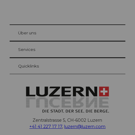
© Be
at Bre
chbü
hl
Über uns
Gästekarte Luzern
Ihre Vorteile als Übernachtungsgast
Services
Quicklinks
Zentralstrasse 5, CH-6002 Luzern
+41 41 227 17 17
,
luzern@luzern.com