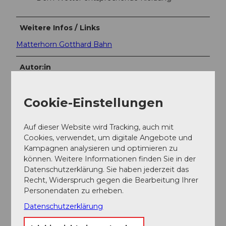
Weitere Infos / Links
Matterhorn Gotthard Bahn
Autor:in
Andermatt-Urserntal Tourismus GmbH
Cookie-Einstellungen
Organisation
Région de vacances Andermatt
Auf dieser Website wird Tracking, auch mit
Cookies, verwendet, um digitale Angebote und
Unser Tipp
Kampagnen analysieren und optimieren zu
können. Weitere Informationen finden Sie in der
Datenschutzerklärung. Sie haben jederzeit das
Zumdorf, das kleinste Dorf der Schweiz
Recht, Widerspruch gegen die Bearbeitung Ihrer
Rundweg zu Fuss oder Rückfahrt mit der
Personendaten zu erheben.
Matterhorn Gotthard Bahn möglich
Ideal für Familien
Datenschutzerklärung