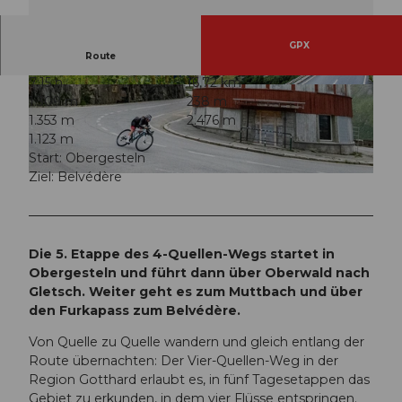
GPX
Route
7:15 h
16,72 km
© Andermatt-Urserntal Tourismus GmbH, Ferie
© Andermatt-Urserntal Tourismus GmbH, Ferie
1.309 m
238 m
nregion Andermatt
nregion Andermatt
1.353 m
2.476 m
1.123 m
Start: Obergesteln
Ziel: Belvédère
© Andermatt-Urserntal Tourismus GmbH, Ferienregion Andermatt
Die 5. Etappe des 4-Quellen-Wegs startet in
Obergesteln und führt dann über Oberwald nach
Gletsch. Weiter geht es zum Muttbach und über
den Furkapass zum Belvédère.
Von Quelle zu Quelle wandern und gleich entlang der
Route übernachten: Der Vier-Quellen-Weg in der
Region Gotthard erlaubt es, in fünf Tagesetappen das
Gebiet zu erkunden, in dem vier Flüsse entspringen.