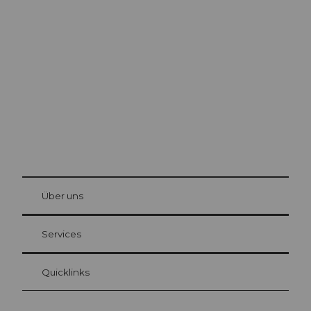
Ausflugstipps in
Luzern
Die Stadt. Der See. Die Berge.
© Be
at Bre
chbü
hl
Über uns
Gästekarte Luzern
Ihre Vorteile als Übernachtungsgast
Services
Quicklinks