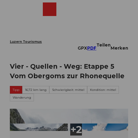
Z
u
Webcams
Merkzettel
Suche
Menü
Shop
m
I
n
h
a
Luzern Tourismus
Teilen
l
GPX
PDF
Merken
t
Vier - Quellen - Weg: Etappe 5
Vom Obergoms zur Rhonequelle
Tipp
16,72 km lang
Schwierigkeit: mittel
Kondition: mittel
Wanderung