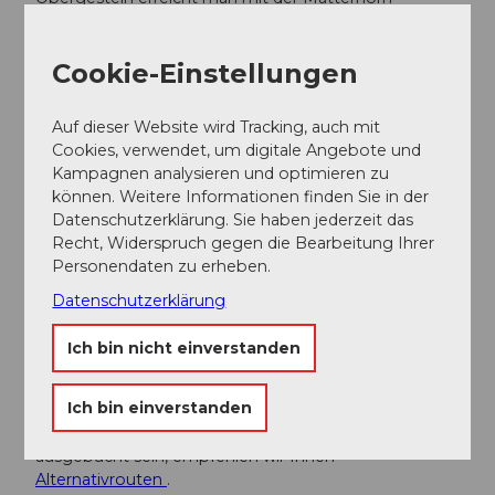
Gotthard-Bahn oder mit dem Postauto.
Vom Zielpunkt Belvedère geht es mit Postauto
Cookie-Einstellungen
Richtung Kantone Wallis oder Uri.
Die Fahrpläne sind folgende:
Fahrplan SBB
Auf dieser Website wird Tracking, auch mit
Cookies, verwendet, um digitale Angebote und
Kampagnen analysieren und optimieren zu
Weitere Infos / Links
können. Weitere Informationen finden Sie in der
Datenschutzerklärung. Sie haben jederzeit das
Für Ihre Nachtruhe finden Sie rustikale Berghütten
Recht, Widerspruch gegen die Bearbeitung Ihrer
direkt am Weg oder gemütliche Hotels in den
Personendaten zu erheben.
naheliegenden Dörfern. Für Genuss-Wanderer gibt es
von Eurotrek ein viertägiges
Pauschalangebot mit
Datenschutzerklärung
Gepäcktransport
. Sammeln Sie Kraft in der
mineralienhaltigen Gebirgslandschaft. Lassen Sie den
Ich bin nicht einverstanden
Alltag los und geniessen Sie die einzigartige Kultur-
und Naturvielfalt im Herzen der Schweizer Alpen.Bitte
Ich bin einverstanden
beachten Sie, dass in der Hochsaison die
Vermigelhütte sehr beliebt ist. Sollte die Hütte
ausgebucht sein, empfehlen wir Ihnen
Alternativrouten
.