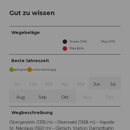
Gut zu wissen
Wegebeläge
Strasse (14%)
Weg (21%)
Pfad (65%)
Beste Jahreszeit
geeignet
wetterabhängig
Jan
Feb
Mär
Apr
Mai
Jun
Jul
Aug
Sep
Okt
Nov
Dez
Wegbeschreibung
Obergesteln (1355 m) – Oberwald (1368 m) – Kapelle
St. Nikolaus (1550 m) – Gletsch, Station Dampfbahn