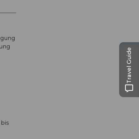
eigung
tung
Travel Guide
 bis