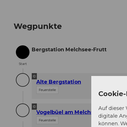
Wegpunkte
Bergstation Melchsee-Frutt
Start
Start
©
Alte Bergstation
Feuerstelle
Cookie-
©
Auf dieser
Vogelbüel am Melchsee
digitale A
Feuerstelle
können. We