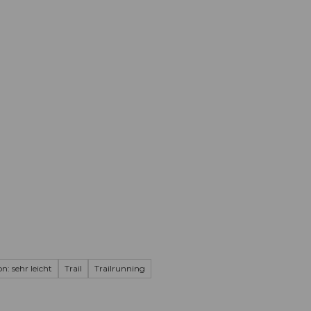
Informieren
Buchen
Business
W
n: sehr leicht
Trail
Trailrunning