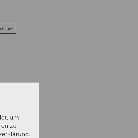
schauen
det, um
ren zu
zerklärung.