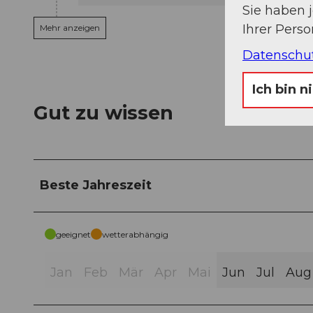
Sie haben 
Ihrer Pers
Mehr anzeigen
Datenschu
Ich bin n
Gut zu wissen
Beste Jahreszeit
geeignet
wetterabhängig
Jan
Feb
Mär
Apr
Mai
Jun
Jul
Aug