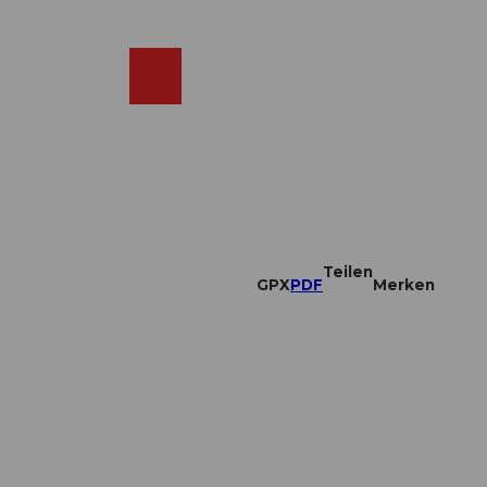
DE
ebcams
Merkzettel
Suche
Shop
Teilen
GPX
PDF
Merken