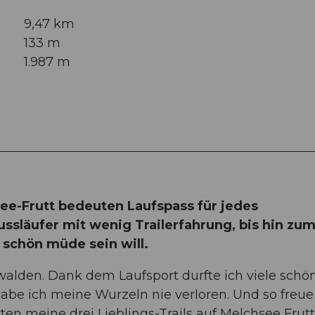
9,47 km
133 m
1.987 m
see-Frutt bedeuten Laufspass für jedes
ussläufer mit wenig Trailerfahrung, bis hin zu
 schön müde sein will.
lden. Dank dem Laufsport durfte ich viele schö
be ich meine Wurzeln nie verloren. Und so freue
rten meine drei Lieblings-Trails auf Melchsee Frutt