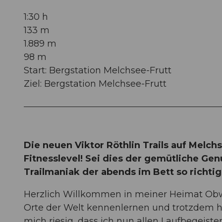
1:30 h
133 m
1.889 m
98 m
Start: Bergstation Melchsee-Frutt
Ziel: Bergstation Melchsee-Frutt
Die neuen Viktor Röthlin Trails auf Melch
Fitnesslevel! Sei dies der gemütliche Gen
Trailmaniak der abends im Bett so richtig
Herzlich Willkommen in meiner Heimat Obwa
Orte der Welt kennenlernen und trotzdem ha
mich riesig, dass ich nun allen Laufbegeiste