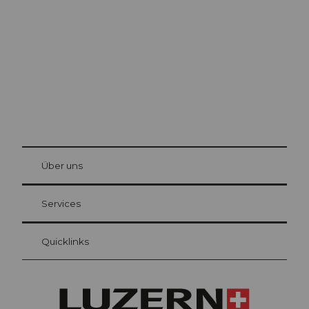
Die Stadt. Der See. Die Berge.
© Be
at Bre
chbü
hl
Über uns
Gästekarte Luzern
Ihre Vorteile als Übernachtungsgast
Services
Quicklinks