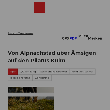
Z
u
Webcams
Merkzettel
Suche
Menü
Shop
m
I
n
h
a
Luzern Tourismus
Teilen
l
GPX
PDF
Merken
t
Von Alpnachstad über Ämsigen
auf den Pilatus Kulm
Tipp
7,72 km lang
Schwierigkeit: schwer
Kondition: schwer
Tolles Panorama
Wanderung