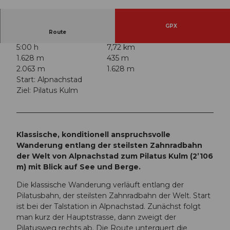
© Switzerland Tourism | Yves Bachmann, Luzer
n Tourismus
GPX
Route
5:00 h
7,72 km
1.628 m
435 m
2.063 m
1.628 m
Start: Alpnachstad
Ziel: Pilatus Kulm
Klassische, konditionell anspruchsvolle
Wanderung entlang der steilsten Zahnradbahn
der Welt von Alpnachstad zum Pilatus Kulm (2’106
m) mit Blick auf See und Berge.
Die klassische Wanderung verläuft entlang der
Pilatusbahn, der steilsten Zahnradbahn der Welt. Start
ist bei der Talstation in Alpnachstad. Zunächst folgt
man kurz der Hauptstrasse, dann zweigt der
Pilatusweg rechts ab. Die Route unterquert die