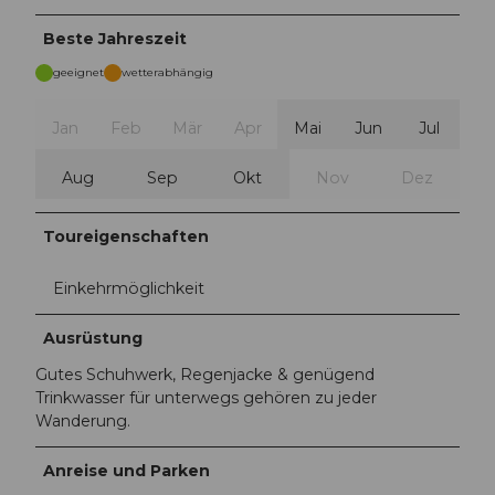
Beste Jahreszeit
geeignet
wetterabhängig
Jan
Feb
Mär
Apr
Mai
Jun
Jul
Aug
Sep
Okt
Nov
Dez
Toureigenschaften
Einkehrmöglichkeit
Ausrüstung
Gutes Schuhwerk, Regenjacke & genügend
Trinkwasser für unterwegs gehören zu jeder
Wanderung.
Anreise und Parken