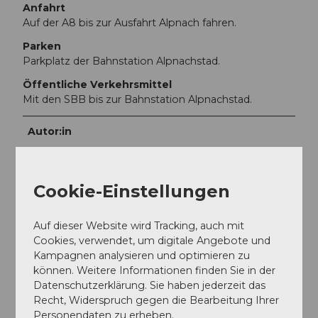
Anfahrt
Auf der A8 bis zur Ausfahrt Alpnach fahren.
Parken
Parkplatz der Bahnstation Alpnachstad.
Öffentliche Verkehrsmittel
Mit den SBB bis zur Bahnstation Alpnachstad.
Autor:in
Luzern Tourismus
Organisation
Cookie-Einstellungen
Lucerne Tourisme
Auf dieser Website wird Tracking, auch mit
Cookies, verwendet, um digitale Angebote und
Unser Tipp
Kampagnen analysieren und optimieren zu
Für den Abstieg vom Pilatus wählt man idealerweise
können. Weitere Informationen finden Sie in der
die Zahnradbahn. Idealerweise reserviert man sich die
Datenschutzerklärung. Sie haben jederzeit das
Tickets im Vorfeld.
Recht, Widerspruch gegen die Bearbeitung Ihrer
Personendaten zu erheben.