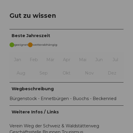
Gut zu wissen
Beste Jahreszeit
geeignet
wetterabhängig
Jan
Feb
Mär
Apr
Mai
Jun
Jul
Aug
Sep
Okt
Nov
Dez
Wegbeschreibung
Bürgenstock - Ennetbürgen - Buochs - Beckenried
Weitere Infos / Links
Verein Weg der Schweiz & Waldstätterweg
Geschäftsstelle Brunnen Tourismus