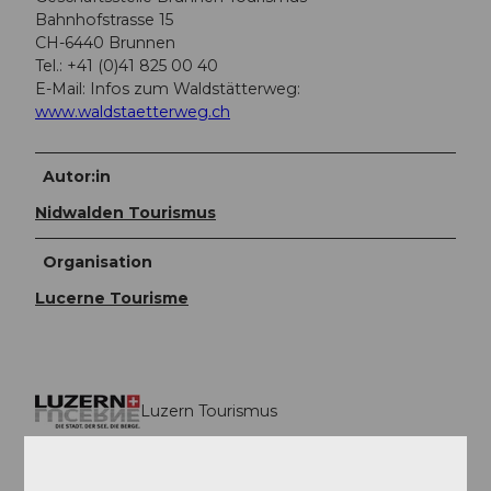
Bahnhofstrasse 15
CH-6440 Brunnen
Tel.: +41 (0)41 825 00 40
E-Mail: Infos zum Waldstätterweg:
www.waldstaetterweg.ch
Autor:in
Nidwalden Tourismus
Organisation
Lucerne Tourisme
Luzern Tourismus