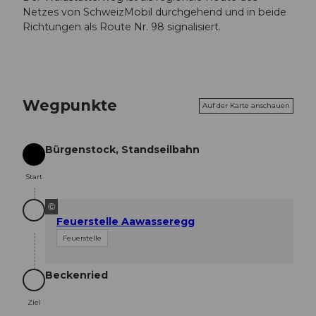
Netzes von SchweizMobil durchgehend und in beide
Richtungen als Route Nr. 98 signalisiert.
Wegpunkte
Auf der Karte anschauen
Bürgenstock, Standseilbahn
Start
Start
©
Feuerstelle Aawasseregg
Feuerstelle
Beckenried
Ziel
Ziel