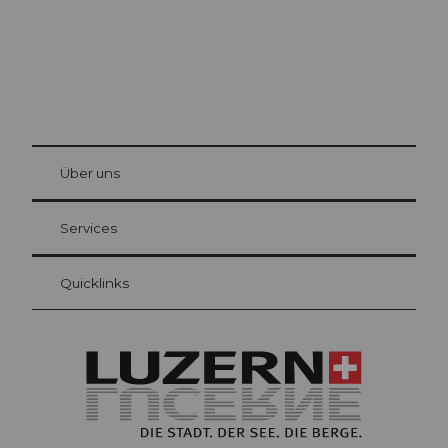
© Be
at Bre
chbü
hl
Über uns
Gästekarte Luzern
Ihre Vorteile als Übernachtungsgast
Services
Quicklinks