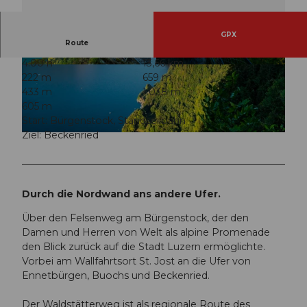
GPX
Route
4:00 h
13,66 km
© outsideisfree.ch, Luzern Tourismus
© outsideisfree.ch, Luzern Tourismus
222 m
659 m
433 m
1.038 m
605 m
Start: Bürgenstock, Standseilbahn
Ziel: Beckenried
© outsideisfree.ch, Luzern Tourismus
Durch die Nordwand ans andere Ufer.
Über den Felsenweg am Bürgenstock, der den
Damen und Herren von Welt als alpine Promenade
den Blick zurück auf die Stadt Luzern ermöglichte.
Vorbei am Wallfahrtsort St. Jost an die Ufer von
Ennetbürgen, Buochs und Beckenried.
Der Waldstätterweg ist als regionale Route des