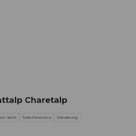
Informieren
Buchen
Business
W
talp Charetalp
ion: leicht
Tolles Panorama
Wanderung