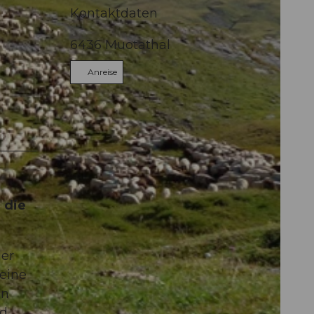
Kontaktdaten
6436
Muotathal
Anreise
 die
der
eine
en
nd