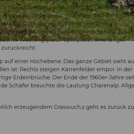
atemberaubenden Aussichtspunkt. Der Blick Rich
e riesige Hochebene der Charetalp und die wilden
atz zur Glattalp, wo hunderte von Rindern
alp und Brunalpeli hauptsächlich Schafe. Auf d
suchte Wüstungsplatz "Spielplätz", eine längst
 zurückreicht.
p auf einer Hochebene. Das ganze Gebiet sieht a
en ist. Rechts steigen Karrenfelder empor. In der
ige Erdeinbrüche. Der Ende der 1960er-Jahre seit
de Schäfer brauchte die Lautung Charenalp. All
, Milch erzeugendem Graswuch,s geht es zurück 