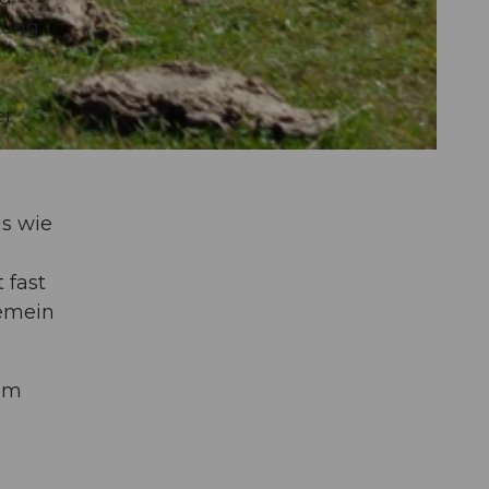
tung
er
us wie
 fast
gemein
zum