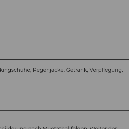
kingschuhe, Regenjacke, Getränk, Verpflegung,
hilderung nach Muotathal folgen. Weiter der