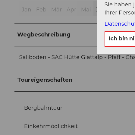
Sie haben 
Jan
Feb
Mär
Apr
Mai
Jun
Jul
Aug
Ihrer Pers
Datenschu
Wegbeschreibung
Ich bin n
Saliboden - SAC Hütte Glattalp - Pfaff - Ch
Toureigenschaften
Bergbahntour
Einkehrmöglichkeit