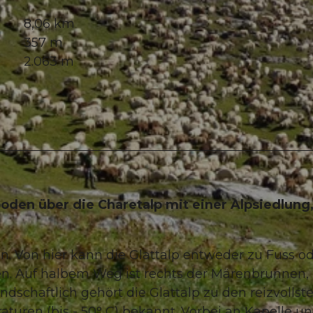
8,06 km
357 m
2.063 m
den über die Charetalp mit einer Alpsiedlung,
. Von hier kann die Glattalp entweder zu Fuss o
en. Auf halbem Weg ist rechts der Märenbrunnen, 
dschaftlich gehört die Glattalp zu den reizvollst
aturen (bis - 50° C) bekannt. Vorbei an Kapelle u