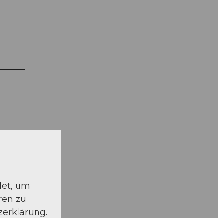
det, um
ren zu
zerklärung.