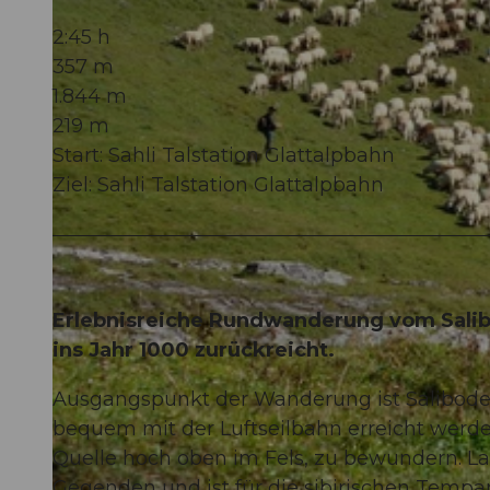
2:45 h
357 m
1.844 m
219 m
Start: Sahli Talstation Glattalpbahn
Ziel: Sahli Talstation Glattalpbahn
Erlebnisreiche Rundwanderung vom Salibo
ins Jahr 1000 zurückreicht.
Ausgangspunkt der Wanderung ist Saliboden
bequem mit der Luftseilbahn erreicht werd
Quelle hoch oben im Fels, zu bewundern. Lan
Gegenden und ist für die sibirischen Tempar