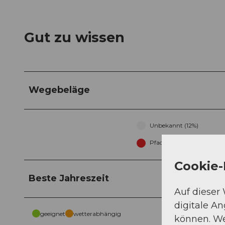
Gut zu wissen
Wegebeläge
Unbekannt (12%)
Pfad (87%)
Cookie-
Beste Jahreszeit
Auf dieser
digitale A
geeignet
wetterabhängig
können. We