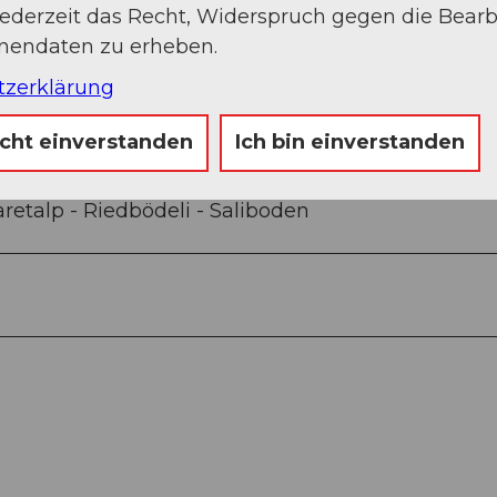
jederzeit das Recht, Widerspruch gegen die Bear
Sep
Okt
Nov
Dez
onendaten zu erheben.
tzerklärung
icht einverstanden
Ich bin einverstanden
aretalp - Riedbödeli - Saliboden