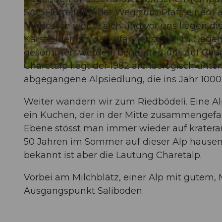
SAC-Hütte führt der Weg zum Pfaff, einem 
Nordosten weitet sich und vor uns liegen di
© Schwyz Tourismus, Stoos-Muotatal Tourismus
Karstfelder um den Pfannenstock. Im Gegens
gesömmert werden, begegnen uns auf Charet
Charetalp liegt der 1982 archäologisch unter
© Simona Rickenbacher (Stoos-Muotatal Tourismus GmbH), Stoos-Muotatal Tourismus
abgegangene Alpsiedlung, die ins Jahr 1000
Weiter wandern wir zum Riedbödeli. Eine Al
ein Kuchen, der in der Mitte zusammengefall
Ebene stösst man immer wieder auf kraterart
50 Jahren im Sommer auf dieser Alp hausen
bekannt ist aber die Lautung Charetalp.
Vorbei am Milchblätz, einer Alp mit gutem
Ausgangspunkt Saliboden.