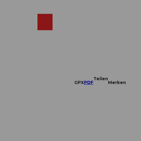
DE
ebcams
Merkzettel
Suche
Shop
Teilen
GPX
PDF
Merken