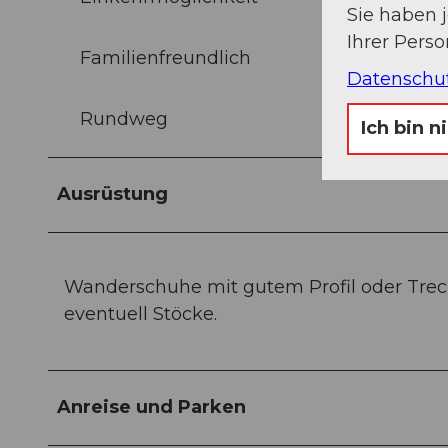
Sie haben 
Ihrer Pers
Familienfreundlich
Datenschu
Rundweg
Ich bin n
Ausrüstung
Wanderschuhe mit gutem Profil oder Trec
eventuell Stöcke.
Anreise und Parken