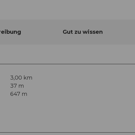
reibung
Gut zu wissen
3,00 km
37 m
647 m