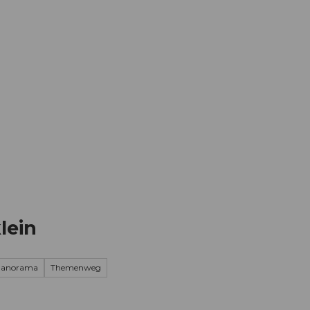
Informieren
Buchen
Business
W
lein
 Panorama
Themenweg