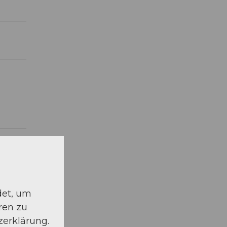
det, um
ren zu
zerklärung.