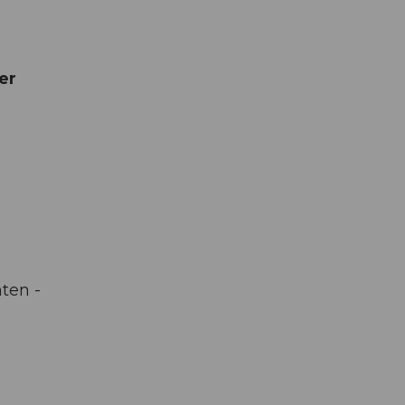
er
ten -