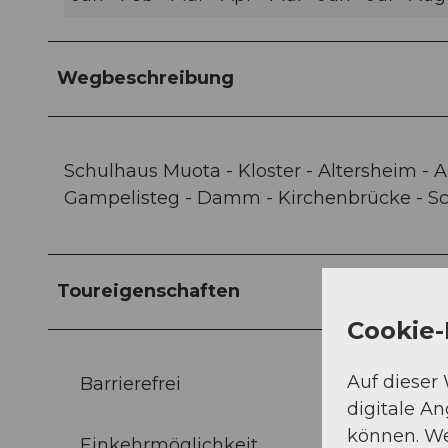
Wegbeschreibung
Schulhaus Muota - Kloster - Altersheim - A
Gampelisteg - Damm - Kirchenbrücke - S
Toureigenschaften
Cookie-
Auf dieser
Barrierefrei
digitale A
können. We
Einkehrmöglichkeit