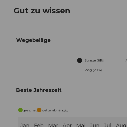
Gut zu wissen
Wegebeläge
Strasse (61%)
Weg (28%)
Beste Jahreszeit
geeignet
wetterabhängig
Jan
Feb
Mär
Apr
Mai
Jun
Jul
Aug