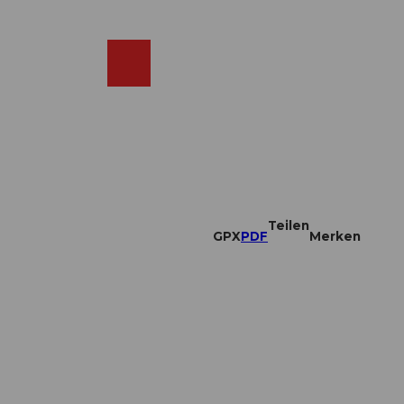
DE
ebcams
Merkzettel
Suche
Shop
Teilen
GPX
PDF
Merken