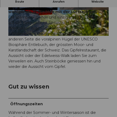
Auf das Brienzer Rothorn, den höchsten Punkt
Route
Anrufen
Website
des Kantons Luzern, gelangen Sie bequem in
weniger als 10 Minuten mit der Luftseilbahn.
© Yannick Röösli
© Yannick Röösli
Die atemberaubende und einzigartige Rundumsicht
auf 693 Berggipfel ist fantastisch. Der türkisgrüne
Brienzersee liegt wie ein Teppich vor den
schneeweissen Berner Oberländer Alpen. Auf der
© UNESCO Biosphäre Entlebuch / Wanderblondies
anderen Seite die voralpinen Hügel der UNESCO
Biosphäre Entlebuch, der grössten Moor- und
Karstlandschaft der Schweiz. Das Gipfelrestaurant, die
Aussicht oder der Edelweiss-Walk laden Sie zum
Verweilen ein. Auch Steinböcke geniessen hin und
wieder die Aussicht vom Gipfel.
Gut zu wissen
Öffnungszeiten
Während der Sommer- und Wintersaison ist die