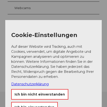
Webcams
Kontaktdaten
Cookie-Einstellungen
Rothornbahn
3855
Brienz
Auf dieser Website wird Tracking, auch mit
+41 41 488 15 60
Cookies, verwendet, um digitale Angebote und
Kampagnen analysieren und optimieren zu
rothorn@soerenberg.ch
können. Weitere Informationen finden Sie in der
Website
Datenschutzerklärung. Sie haben jederzeit das
Recht, Widerspruch gegen die Bearbeitung Ihrer
Anreise
Personendaten zu erheben.
Datenschutzerklärung
Ich bin nicht einverstanden