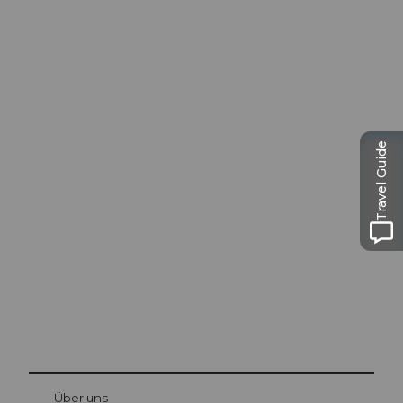
Travel Guide
Ausflugstipps in
Luzern
Die Stadt. Der See. Die Berge.
© Be
at Bre
chbü
hl
Über uns