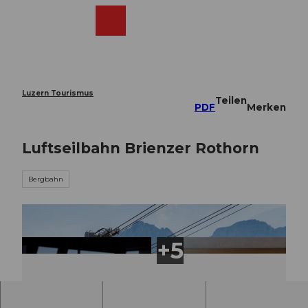
Z
u
Webcams
Merkzettel
Suche
Menü
Shop
m
I
n
h
a
Luzern Tourismus
Teilen
l
PDF
Merken
t
Luftseilbahn Brienzer Rothorn
Bergbahn