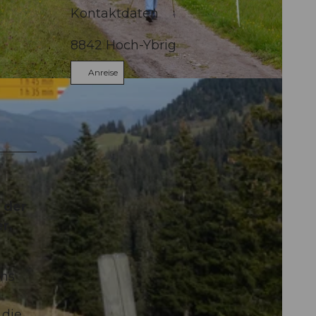
Kontaktdaten
8842
Hoch-Ybrig
Anreise
 der
r,
ins
 die