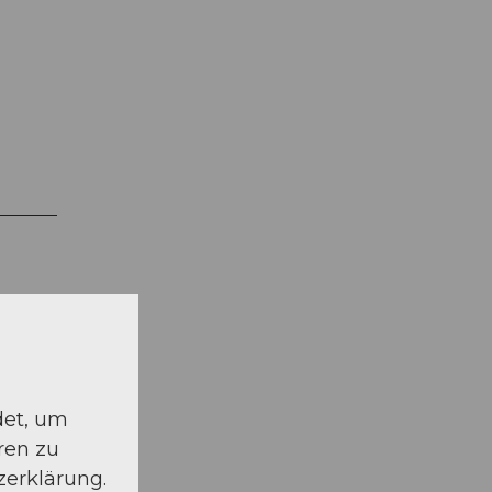
det, um
ren zu
zerklärung.