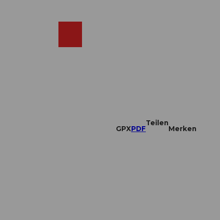
DE
ebcams
Merkzettel
Suche
Shop
Teilen
GPX
PDF
Merken