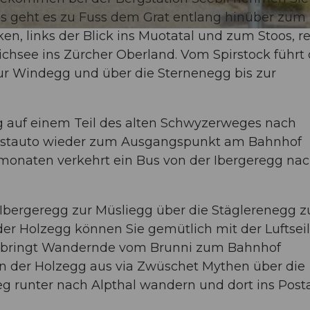
us geht es zu Fuss dem Grat entlang hinüber zum
en, links der Blick ins Muotatal und zum Stoos, r
ichsee ins Zürcher Oberland. Vom Spirstock führt 
r Windegg und über die Sternenegg bis zur
g auf einem Teil des alten Schwyzerweges nach
ostauto wieder zum Ausgangspunkt am Bahnhof
monaten verkehrt ein Bus von der Ibergeregg na
 Ibergeregg zur Müsliegg über die Stäglerenegg z
er Holzegg können Sie gemütlich mit der Luftsei
20) bringt Wandernde vom Brunni zum Bahnhof
 der Holzegg aus via Zwüschet Mythen über die
 runter nach Alpthal wandern und dort ins Post