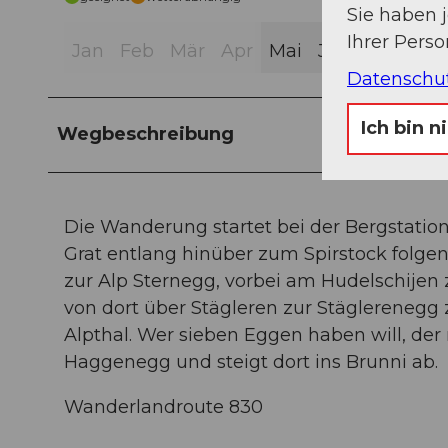
Sie haben 
Ihrer Pers
Jan
Feb
Mär
Apr
Mai
Jun
Jul
Aug
Datenschu
Ich bin n
Wegbeschreibung
Die Wanderung startet bei der Bergstatio
Grat entlang hinüber zum Spirstock folg
zur Alp Sternegg, vorbei am Hudelschijen z
von dort über Stägleren zur Stäglerenegg z
Alpthal. Wer sieben Eggen haben will, d
Haggenegg und steigt dort ins Brunni ab.
Wanderlandroute 830