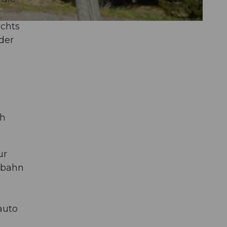
echts
der
ch
ur
lbahn
auto