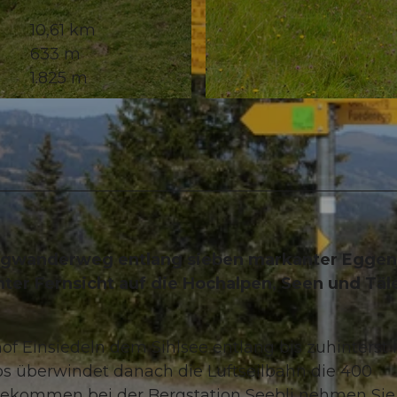
10,61 km
633 m
1.825 m
© Erhard Gick, Schwyzer Wanderwege
ergwanderweg entlang sieben markanter Eggen
er Fernsicht auf die Hochalpen, Seen und Täle
of Einsiedeln dem Sihlsee entlang bis zuhinterst 
s überwindet danach die Luftseilbahn die 400
ekommen bei der Bergstation Seebli nehmen Sie