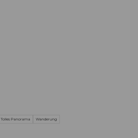
Informieren
Buchen
Business
W
Tolles Panorama
Wanderung