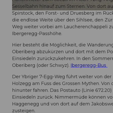
Sesselbahn hinauf zum Sternen. Von dort a
Spirstock, den Forst- und Druesberg im Rück
© Erhard Gick, Schwyzer Wanderwege
die endlose Weite über den Sihlsee, den Zür
Weg weiter vorbei am Laucherenchappeli zu
Ibergeregg-Passhöhe.
Hier besteht die Möglichkeit, die Wanderun
Oberiberg abzukürzen und dort mit dem P
Einsiedeln zurückzukehren. In den Sommer
Oberiberg (oder Schwyz).
Ibergeregg-Bus
Der Ybriger 7-Egg-Weg führt weiter von der
Holzegg am Fuss des Grossen Mythen. Von d
hinunter fahren. Das Postauto (Linie 672.
Einsiedeln zurück. Nimmermüde können von
Haggenegg und von dort auf dem Jakobsweg
zusteigen.