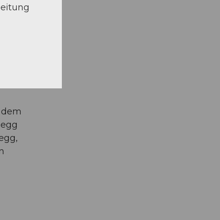
beitung
g dem
degg
egg,
n