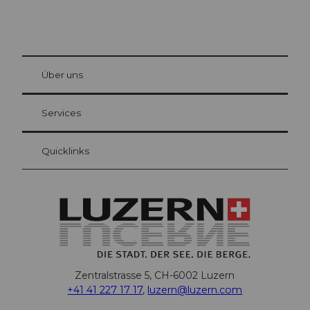
© Be
at Bre
chbü
hl
Über uns
Gästekarte Luzern
Ihre Vorteile als Übernachtungsgast
Services
Quicklinks
Zentralstrasse 5, CH-6002 Luzern
+41 41 227 17 17
,
luzern@luzern.com