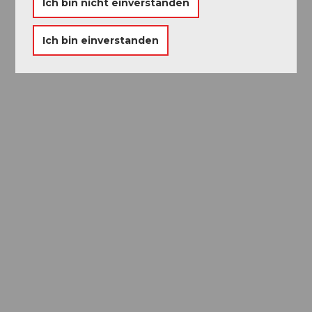
Ich bin nicht einverstanden
Ich bin einverstanden
AI
Local
Guides
Newsletter-
Archiv