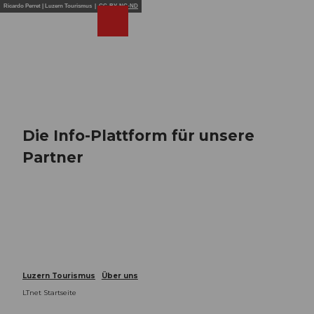
Z
Ricardo Perret | Luzern Tourismus |
CC-BY-NC-ND
u
Webcams
Merkzettel
Suche
Menü
Shop
m
I
n
h
a
l
t
Die Info-Plattform für unsere
Partner
Luzern Tourismus
Über uns
LTnet Startseite