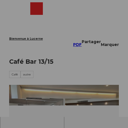
T
o
Webcams
Recherche
Menu
Shop
c
o
n
t
e
Bienvenue à Lucerne
Partager
n
PDF
Marquer
t
Café Bar 13/15
Café
autre