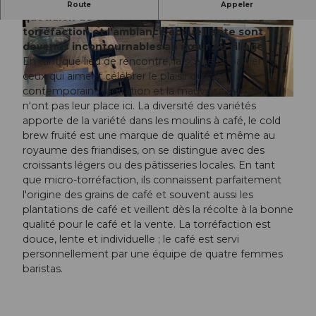
Le Kaffeebar 13/15 fait partie intégrante du
Route
Appeler
quotidien de Sarnen - les délicats arômes de
torréfaction et l'ambiance accueillante sont
devenus incontournables au cœur du village.
En tant que lieu de rencontre, la scène appartient à
ceux qui aiment célébrer le plaisir du café
contemporain ; l'agitation et la mauvaise humeur
n'ont pas leur place ici. La diversité des variétés
apporte de la variété dans les moulins à café, le cold
brew fruité est une marque de qualité et même au
royaume des friandises, on se distingue avec des
croissants légers ou des pâtisseries locales. En tant
que micro-torréfaction, ils connaissent parfaitement
l'origine des grains de café et souvent aussi les
plantations de café et veillent dès la récolte à la bonne
qualité pour le café et la vente. La torréfaction est
douce, lente et individuelle ; le café est servi
personnellement par une équipe de quatre femmes
baristas.