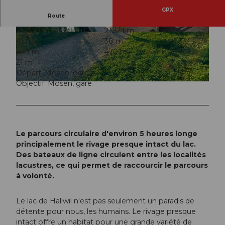
GPX
Route
5:00 h
21,52 km
© Michel Jaussi, Aargau Tourismus
© Beat Brechbühl, Seetal Tourismus
41 m
38 m
449 m
470 m
21 m
Départ: Mosen, gare
Objectif: Mosen, gare
© Seetal Tourismus, Aargau Tourismus
Le parcours circulaire d'environ 5 heures longe
principalement le rivage presque intact du lac.
Des bateaux de ligne circulent entre les localités
lacustres, ce qui permet de raccourcir le parcours
à volonté.
Le lac de Hallwil n'est pas seulement un paradis de
détente pour nous, les humains. Le rivage presque
intact offre un habitat pour une grande variété de