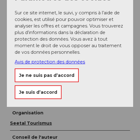
Meisterschwanden, Delphinweg
Sur ce site internet, le suivi, y compris à l’aide de
cookies, est utilisé pour pouvoir optimiser et
Informations supplémentaires / Liens
analyser les offres et campagnes. Vous trouverez
plus d’informations dans la déclaration de
Seetal Tourismus
protection des données. Vous avez à tout
Niederlenzerstrasse 25
moment le droit de vous opposer au traitement
5600 Lenzburg
de vos données personnelles.
+41 (0)41 920 45 29
Avis de protection des données
info@seetaltourismus.ch
www.seetaltourismus.ch
Je ne suis pas d’accord
Auteur(e)
Je suis d’accord
Seetal Tourismus
Organisation
Seetal Tourismus
Conseil de l'auteur