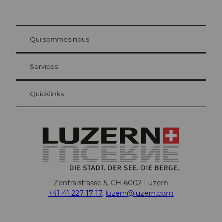
© Be
at Bre
chbü
hl
Qui sommes nous
Carte d’hôte Lucerne
Vos avantages en tant qu'hôte pour la nuit
Services
Quicklinks
Zentralstrasse 5, CH-6002 Luzern
+41 41 227 17 17
,
luzern@luzern.com