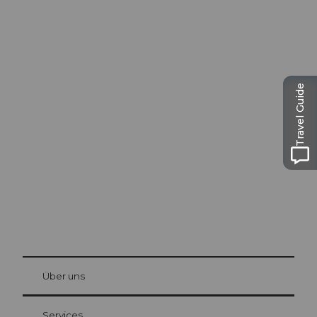
Travel Guide
Ausflugstipps in
Luzern
Die Stadt. Der See. Die Berge.
© Be
at Bre
chbü
hl
Über uns
Gästekarte Luzern
Ihre Vorteile als Übernachtungsgast
Services