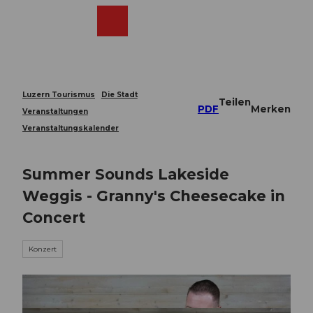
Z
u
Webcams
Merkzettel
Suche
Menü
Shop
m
I
n
h
a
Luzern Tourismus
Die Stadt
Teilen
l
PDF
Merken
Veranstaltungen
t
Veranstaltungskalender
Summer Sounds Lakeside
Weggis - Granny's Cheesecake in
Concert
Konzert