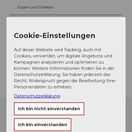
Essen und Trinken
Cookie-Einstellungen
Veranstaltungsort
Pavillon am See Weggis
Auf dieser Website wird Tracking, auch mit
Seestrasse
Cookies, verwendet, um digitale Angebote und
6353
Weggis
Kampagnen analysieren und optimieren zu
Website
können. Weitere Informationen finden Sie in der
Datenschutzerklärung. Sie haben jederzeit das
Anreise
Recht, Widerspruch gegen die Bearbeitung Ihrer
Personendaten zu erheben.
Datenschutzerklärung
Ich bin nicht einverstanden
Ich bin einverstanden